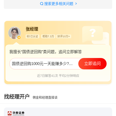
国债逆回购怎么买最划算
搜索更多相关问题
十万元反复做国债逆回购一年
逆回购一万一天收入多少
怎么买入国债逆回购
张经理
国债逆回购合法吗
已认证
帮助7.3万
好评10万+
我擅长“国债逆回购”类问题，追问立即解答
国债逆回购1000元一天能赚多少?我要开户
立即追问
近7日解答41次 平均2分钟响应
找经理开户
佣金和经理直接谈