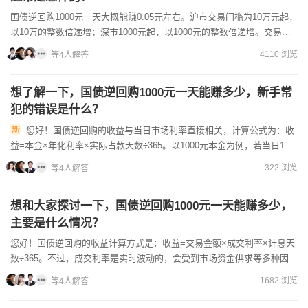
国债逆回购1000元一天大概能赚0.05元左右。沪市交易门槛为10万元起，
以10万的整数倍递增；深市1000元起，以1000元的整数倍递增。交易时
间为工作日的9:30-11:30、13...
4110 浏览
等4人解答
想了解一下，国债逆回购1000元一天能赚多少，新手常
犯的错误是什么？
您好！国债逆回购的收益与当日市场利率直接相关，计算公式为：收
益=本金×年化利率×实际占款天数÷365。以1000元本金为例，若当日1天
期逆回购（如GC001）年化利率为2%，则一天收益...
322 浏览
等4人解答
想和大家探讨一下，国债逆回购1000元一天能赚多少，
主要是什么情况？
您好！国债逆回购的收益计算方式是：收益=交易金额×成交利率×计息天
数÷365。不过，成交利率是实时波动的，会受到市场资金供求等多种因素
影响，所以1000元做一天国债逆回购能赚多少钱并不...
1682 浏览
等4人解答