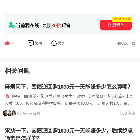
99%的人选择
立即追问
当前我在线
最快
30秒
解答
追问
分享
1
问财App下载
相关问题
麻烦问下，国债逆回购1000元一天能赚多少怎么算呢？
您好！国债逆回购收益计算公式为：收益=交易金额×成交利率×计息
天数÷365。假设成交利率为2%，交易金额1000元，计息天数1天，那么
收益=1000×2%×1÷365≈0.05元。不过...
666 浏览
等4人解答
求助一下，国债逆回购1000元一天能赚多少，后续步骤
通常是怎样的？