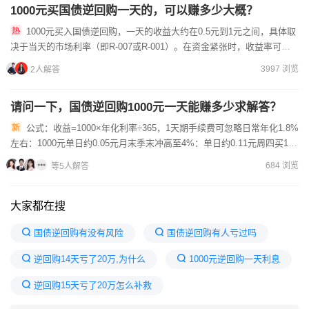
1000元买国债逆回购一天的，可以赚多少大概？
1000元买入国债逆回购，一天的收益大约在0.5元到1元之间，具体取
决于当天的市场利率（即R-007或R-001）。在资金紧张时，收益率可能
更高，例如达到2%-3%，此时收益约为2.5...
3997 浏览
2人解答
请问一下，国债逆回购1000元一天能赚多少求解答？
公式：收益=1000×年化利率÷365，1天期手续费可忽略日常年化1.8%
左右：1000元单日约0.05元月末季末冲高至4%：单日约0.11元周四买1天
期，计息3天，收益翻3倍。
684 浏览
等5人解答
大家都在搜
国债逆回购有没有风险
国债逆回购有人亏过吗
逆回购14天亏了20万,为什么
1000元逆回购一天利息
逆回购15天亏了20万怎么补救