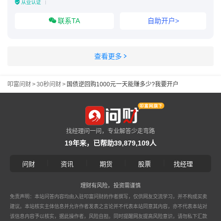
从业认证
联系TA
自助开户>
查看更多
叩富问财
>
30秒问财
>
国债逆回购1000元一天能赚多少?我要开户
找经理问一问，专业解答少走弯路
19年来，已帮助39,879,109人
|
|
|
|
问财
资讯
期货
股票
找经理
理财有风险，投资需谨慎
免责声明：本站问答内容均由入驻叩富问财的作者撰写，仅供网友交流学习，并不构成买卖
建议。本站核实主体信息并允许作者发表之言论并不代表本站同意其内容，亦不代表本站对
该信息内容予以核实，据此操作者，风险自担。同时提醒网友提高风险意识，请勿私下汇款