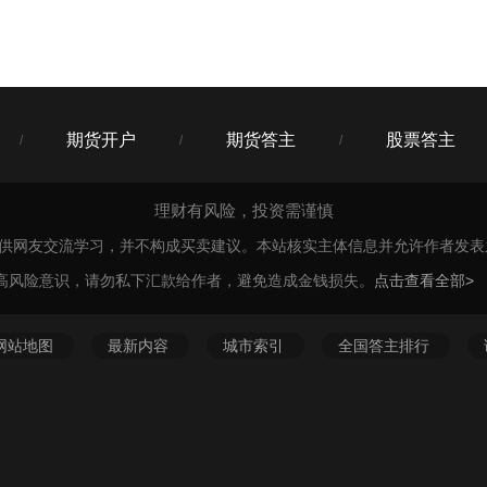
期货开户
期货答主
股票答主
/
/
/
理财有风险，投资需谨慎
仅供网友交流学习，并不构成买卖建议。本站核实主体信息并允许作者发
高风险意识，请勿私下汇款给作者，避免造成金钱损失。
点击查看全部>
网站地图
最新内容
城市索引
全国答主排行