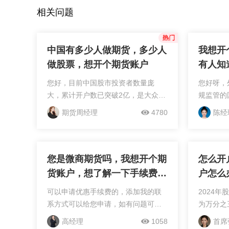
相关问题
中国有多少人做期货，多少人
我想开
做股票，想开个期货账户
有人知
您好，目前中国股市投资者数量庞
您好呀，
大，累计开户数已突破2亿，是大众理
规监管的
财的主流选择；而期货市场因其自带
份与地址
期货周经理
4780
陈经
杠杆和双向交易机制，属于小众专业
请并完成
市场，活跃交易者大约在150万至200
办理入金
万人左右。尽管期货...
户即可参与
您是微商期货吗，我想开个期
怎么开
货账户，想了解一下手续费的
户怎么
问题
可以申请优惠手续费的，添加我的联
2024
系方式可以给您申请，如有问题可以
为万分之
详聊
导致佣金
高经理
1058
首席
的设定并