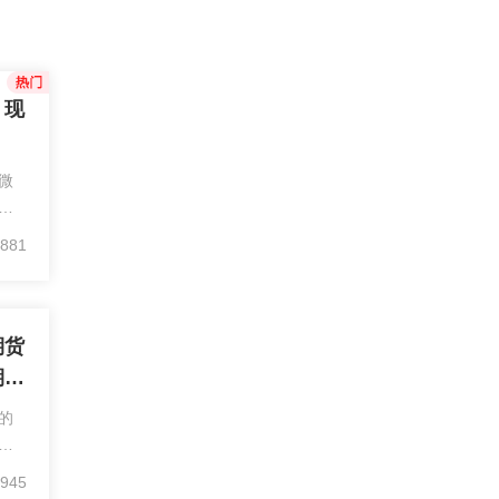
，现
微
，
证，
881
帮您
，注
期货
期货
的
户
，
945
平