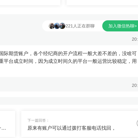
联系线上客户经理，他们掌
台成立时间，因为成立时间久的平
接，能帮助...
一般运营比较稳定，用户人...
221人正在群聊
加入微信热聊>
20
国际期货账户，各个经纪商的开户流程一般大差不差的，没啥可
重平台成立时间，因为成立时间久的平台一般运营比较稳定，用
20
货，我要稳健的收益？
20
下一篇回答：
1.保证金要求期货交易采用保证金制度，买一手鸡蛋期货所需的保证金是根据交易所规定的保证金比例和当前市场价格计算的。具体公式为：**保证金=合约价格×交易单位×保证金比例**以鸡蛋期货为...
原来有账户可以通过拨打客服电话找回，
不高，适合做资产配置的一部分，用来分散风险赚取稳健收益，