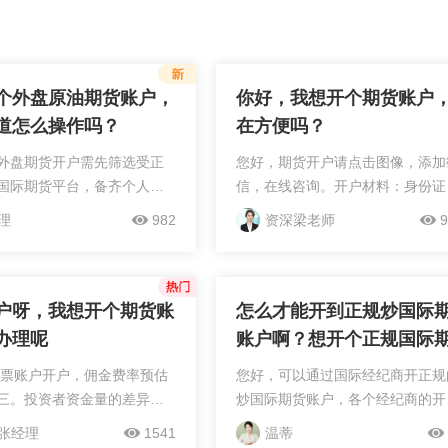
个外盘原油期货账户，
你好，我想开个期货账户
道怎么操作吗？
在方便吗？
外盘期货开户需先筛选受正
您好，期货开户请点击图像，添加
国际期货平台，备齐个人身
信，在线咨询。开户材料：身份证
证明材料，在线提交开户申
银行卡，开户流程：1，准备身份
理
982
资深梁老师
9
风险测评，通过平台审核后
银行卡，2，联系您的客户经理，
，最后下载交易软件激活账
下载期货公司的期货开户软件，3
交易。如果开户...
册手机号，点击开户，填写资料...
户呀，我想开个期货账
怎么才能开到正规炒国际
办理呢
账户啊？想开个正规国际
账户
年股票账户开户，佣金费率预估
您好，可以通过国际经纪商开正规
三。投资者资金量的差异会
炒国际期货账户，各个经纪商的开
的高低有所不同，因此佣金
流程一般大差不差的，没啥可说的
张经理
1541
温蒂
非固定不变。寻求佣金调整
不过在申请账户的时候我比较看重