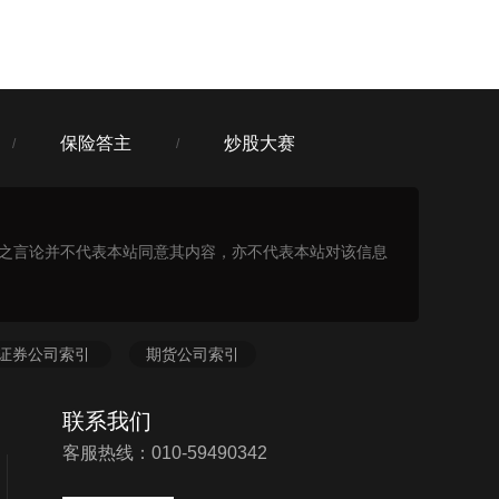
保险答主
炒股大赛
/
/
表之言论并不代表本站同意其内容，亦不代表本站对该信息
证券公司索引
期货公司索引
联系我们
客服热线：010-59490342