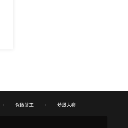
保险答主
炒股大赛
/
/