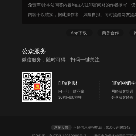
免责声明:本站问答内容均由入驻叩富问财的作者撰写，
内容予以核实，据此操作者，风险自担。同时提醒网友提
App下载
商务合作
公众服务
微信服务，随时可得，扫码一键关注
叩富问财
叩富网销学
问一问，财不偏
网络获客培训
30秒问财/秒答
分享获客经验
意见反馈
不良信息举报电话：010-5949034