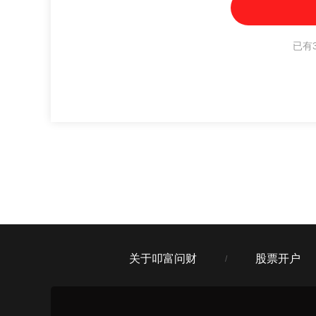
已有3
关于叩富问财
股票开户
/