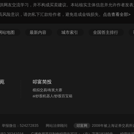
仅供网友交流学习，并不构成买卖建议。本站核实主体信息并允许作者发
高风险意识，请勿私下汇款给作者，避免造成金钱损失。
点击查看全部>
网站地图
最新内容
城市索引
全国答主排行
苑
叩富简投
模拟交易/有奖大赛
ai炒股机器人/炒股百宝箱
2 举报微信：524272835
网站法律顾问
叩富网
2008年被上海证券交易