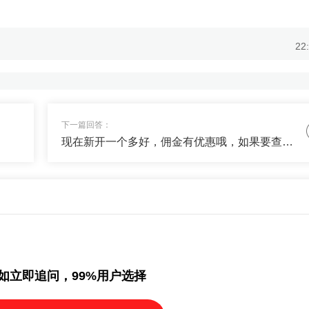
22
省事，收益超过某宝的，帮忙推荐下~
22
下一篇回答：
现在新开一个多好，佣金有优惠哦，如果要查自己开户的建议咨询一下营业部
你关注下货币三佳吧，完全满足你的要求了，哪里不懂再问我。
如立即追问，99%用户选择