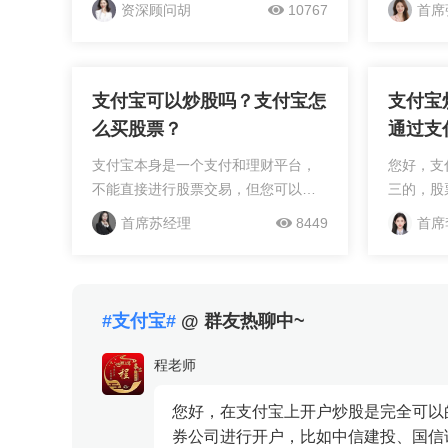
在支付宝的“理财”板块查看股票行情、
易，包括
资深顾问胡
10767
首席
关注自选股，并进行模拟交易来练
具体哪些
习。实际买卖股票需要您先选择一家
的股票交
证券公司开立证券账户，...
表。如果
支付宝可以炒股吗？支付宝怎
支付宝
么买股票？
通过支
支付宝本身是一个支付和理财平台，
您好，支
不能直接进行股票交易，但您可以通
三的，股
过它连接到合作的证券公司来间接实
金、印花
首席苏经理
8449
首席
现炒股。具体来说，支付宝提供了证
费用，目
券服务入口，帮助用户快捷开通股票
的，帮助
账户，然后通过券商的官方...
服务！！
#支付宝#
@ 群友热聊中~
程老师
您好，在支付宝上开户炒股是完全可以
券公司进行开户，比如中信建投、国信