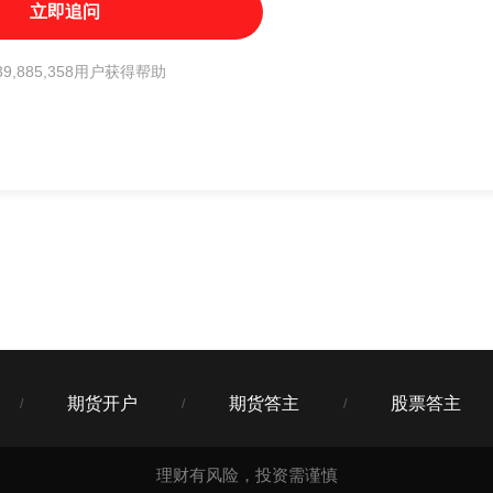
立即追问
9,885,358用户获得帮助
期货开户
期货答主
股票答主
/
/
/
理财有风险，投资需谨慎