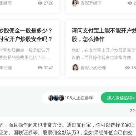
登录支付宝平台进行操作。
必须收取的，一般都是默认的万三
张经理
2720
资深万经理
2
券商支持，您可以在支付宝
由证券公司代收，网上开户选择的
易界面查看合作的券商列
券公司比较好是各项业务都齐全的
您想通过支付宝炒股...
券商，那样以后您要办理其...
炒股佣金一般是多少？
请问支付宝上能不能开户
付宝开户炒股安全吗？
股，怎么操作
付宝炒股佣金一般是默认万
您好，在支付宝上开户炒股是完全
票交易的总费用包括了佣
以的，而且操作起来也非常方便。
税、经手费和过户费等多项
过支付宝，你可以选择多家证券公
李经理
3242
资深小妮经理
15
前我司的佣金是非常优惠
进行开户，比如中信建投、国信证
你节约交易成本，竭诚为您
券、国联证券等。股票佣金默认万
您如果想降低自己的交易负...
108人正在群聊
加入微信热聊>
22
的，而且操作起来也非常方便。通过支付宝，你可以选择多家证
证券、国联证券等。股票佣金默认万3，您如果想降低自己的交