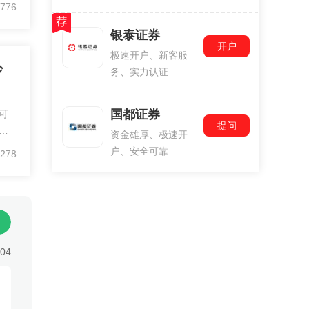
，
776
证
大
银泰证券
开户
极速开户、新客服
炒
务、实力认证
国都证券
可
提问
通
资金雄厚、极速开
司
户、安全可靠
278
3，
:04