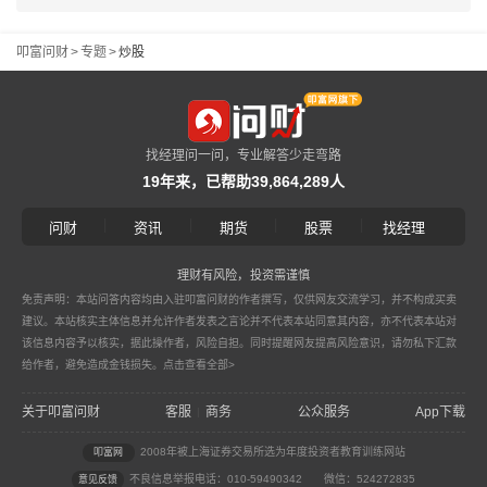
叩富问财
>
专题
>
炒股
找经理问一问，专业解答少走弯路
19年来，已帮助39,864,289人
|
|
|
|
问财
资讯
期货
股票
找经理
理财有风险，投资需谨慎
免责声明：本站问答内容均由入驻叩富问财的作者撰写，仅供网友交流学习，并不构成买卖
建议。本站核实主体信息并允许作者发表之言论并不代表本站同意其内容，亦不代表本站对
该信息内容予以核实，据此操作者，风险自担。同时提醒网友提高风险意识，请勿私下汇款
给作者，避免造成金钱损失。
点击查看全部>
关于叩富问财
客服
商务
公众服务
App下载
|
2008年被上海证券交易所选为年度投资者教育训练网站
叩富网
不良信息举报电话：010-59490342
微信：524272835
意见反馈