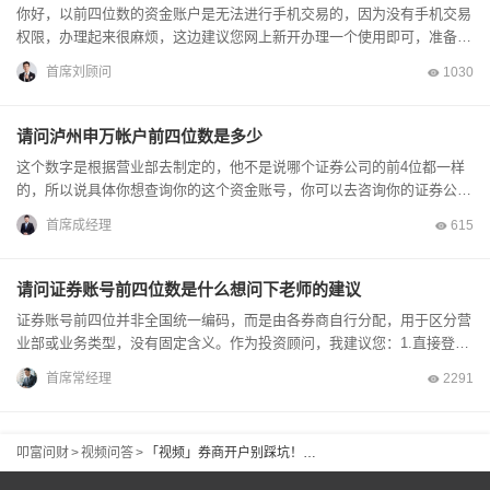
你好，以前四位数的资金账户是无法进行手机交易的，因为没有手机交易
权限，办理起来很麻烦，这边建议您网上新开办理一个使用即可，准备身
份证银行卡手机办理几分钟完成，低佣金前十券商开...
首席刘顾问
1030
请问泸州申万帐户前四位数是多少
这个数字是根据营业部去制定的，他不是说哪个证券公司的前4位都一样
的，所以说具体你想查询你的这个资金账号，你可以去咨询你的证券公
司，若是你佣金较高的话，可以联系我开一个基金账户。
首席成经理
615
请问证券账号前四位数是什么想问下老师的建议
证券账号前四位并非全国统一编码，而是由各券商自行分配，用于区分营
业部或业务类型，没有固定含义。作为投资顾问，我建议您：1.直接登录
券商APP，在「账户信息」或「股东资料」栏即可查看完整...
首席常经理
2291
叩富问财
>
视频问答
>
「视频」券商开户别踩坑！一年轻松省下四位数“团购佣金”，小散户闭眼薅_叩富网