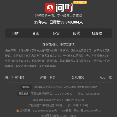
找经理问一问，专业解答少走弯路
19年来，已帮助39,849,884人
|
|
|
|
问财
资讯
期货
股票
找经理
理财有风险，投资需谨慎
免责声明：本站问答内容均由入驻叩富问财的作者撰写，仅供网友交流学习，并不构成买卖
建议。本站核实主体信息并允许作者发表之言论并不代表本站同意其内容，亦不代表本站对
该信息内容予以核实，据此操作者，风险自担。同时提醒网友提高风险意识，请勿私下汇款
给作者，避免造成金钱损失。
点击查看全部>
关于叩富问财
客服
商务
公众服务
App下载
|
2008年被上海证券交易所选为年度投资者教育训练网站
叩富网
不良信息举报电话：010-59490342
微信：524272835
意见反馈
增值电信业务经营许可证：京B2-20190488
广播电视节目制作经营许可证：（京）字第18189号
公网安备：11010802032515号 ICP备案：京ICP备18019099号-3
叩富网版权所有 © 2007-2025