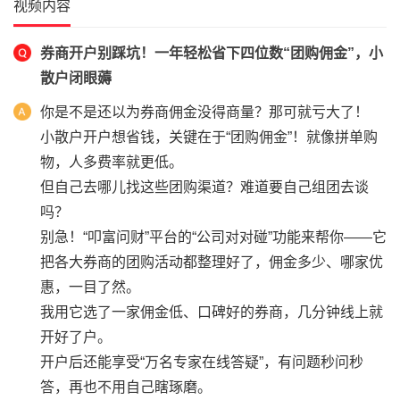
视频内容
券商开户别踩坑！一年轻松省下四位数“团购佣金”，小
散户闭眼薅
你是不是还以为券商佣金没得商量？那可就亏大了！
小散户开户想省钱，关键在于“团购佣金”！就像拼单购
物，人多费率就更低。
但自己去哪儿找这些团购渠道？难道要自己组团去谈
吗？
别急！“叩富问财”平台的“公司对对碰”功能来帮你——它
把各大券商的团购活动都整理好了，佣金多少、哪家优
惠，一目了然。
我用它选了一家佣金低、口碑好的券商，几分钟线上就
开好了户。
开户后还能享受“万名专家在线答疑”，有问题秒问秒
答，再也不用自己瞎琢磨。