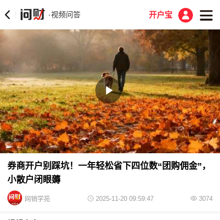
视频问答
·
开户宝
Play
Video
券商开户别踩坑！一年轻松省下四位数“团购佣金”，
小散户闭眼薅
网销学苑
2025-11-20 09:59:47
3074