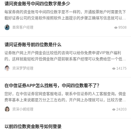
请问资金账号中间四位数字是多少
每家券商的资金账号中间四位数字是不一样的，开通股票账户时需要先下
载好证券公司的交易软件按照软件上面提示的步骤正确填写信息就可以办
理开户，先下载好证券公司的专属炒股软件，然后登...
首席客户经理
9508
请问证券账号前四位数是什么
证券账户网上开户佣金会比较低的咨询可以给你免费申请VIP账户福利
的，这样就能轻松开低佣金账户提前联系客户经理可以免费给您一个低佣
金的vip账户，，我家的证券公司佣金极低，低佣金在向您招...
资深梦梦经理
14175
在中信证券APP怎么找帐号，中间四位数看不了？
您好，在中信证券官网查客服电话，联系中信证券的人工客服查询。佣金
费率基本上来说都是万分之三左右的，开户网上办理就可以，比较方便，
准备好身份证和银行卡联系网上客户经理可以帮您免...
资深小妮经理
24203
以前四位数资金账号如何登录