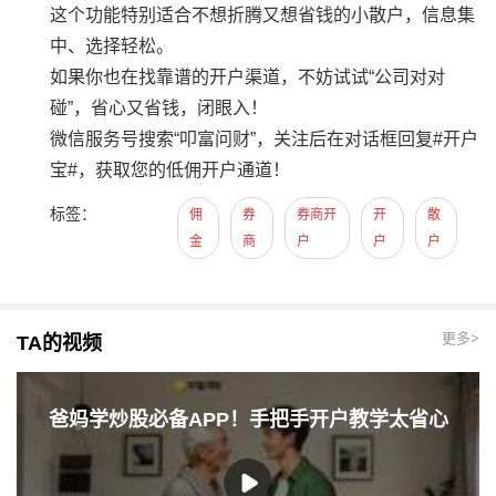
这个功能特别适合不想折腾又想省钱的小散户，信息集
中、选择轻松。
如果你也在找靠谱的开户渠道，不妨试试“公司对对
碰”，省心又省钱，闭眼入！
微信服务号搜索“叩富问财”，关注后在对话框回复#开户
宝#，获取您的低佣开户通道！
标签：
佣
券
券商开
开
散
金
商
户
户
户
更多>
TA的视频
爸妈学炒股必备APP！手把手开户教学太省心