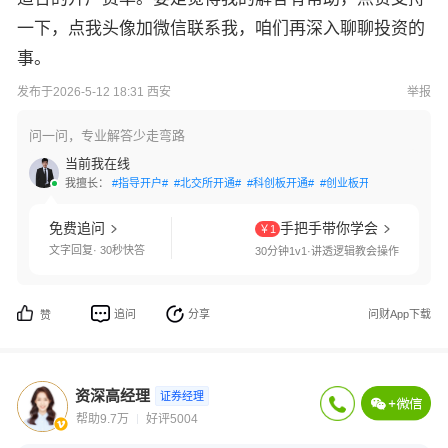
一下，点我头像加微信联系我，咱们再深入聊聊投资的
事。
发布于2026-5-12 18:31 西安
举报
问一问，专业解答少走弯路
当前我在线
我擅长：
#指导开户#
#北交所开通#
#科创板开通#
#创业板开通#
#交易软件
免费追问
手把手带你学会
￥1
文字回复· 30秒快答
30分钟1v1·讲透逻辑教会操作
追问
分享
问财App下载
赞
资深高经理
证券经理
帮助9.7万
好评5004