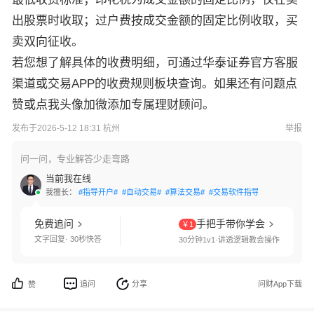
出股票时收取；过户费按成交金额的固定比例收取，买
卖双向征收。
若您想了解具体的收费明细，可通过华泰证券官方客服
渠道或交易APP的收费规则板块查询。如果还有问题点
赞或点我头像加微添加专属理财顾问。
发布于2026-5-12 18:31 杭州
举报
问一问，专业解答少走弯路
当前我在线
我擅长：
#指导开户#
#自动交易#
#算法交易#
#交易软件指导#
#条件单设置
免费追问
手把手带你学会
￥1
文字回复· 30秒快答
30分钟1v1·讲透逻辑教会操作
追问
分享
问财App下载
赞