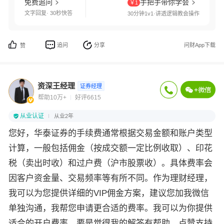
免费追问
手把手带你学会
￥1
文字回复· 30秒快答
30分钟1v1·讲透逻辑教会操作
追问
分享
问财App下载
赞
资深王经理
证券经理
帮助10万+
好评6615
从业认证
从业2年
您好，华泰证券的手续费通常根据交易金额和账户类型
计算，一般包括佣金（按成交额一定比例收取）、印花
税（卖出时收）和过户费（沪市股票收）。具体费率会
因客户资金量、交易频率等有所不同。作为理财经理，
我可以为您提供详细的VIP佣金方案，建议您加我微信
单独沟通，我帮您申请更合适的费率。我可以为你提供
适合的开户费率。要是觉得我的解答有帮助，点赞支持