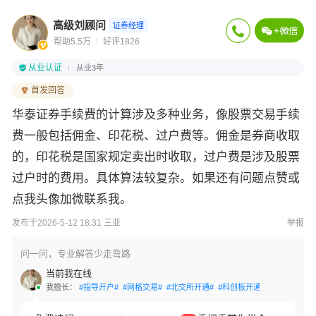
高级刘顾问
证券经理
帮助5.5万
好评1826
从业认证
从业3年
首发回答
华泰证券手续费的计算涉及多种业务，像股票交易手续
费一般包括佣金、印花税、过户费等。佣金是券商收取
的，印花税是国家规定卖出时收取，过户费是涉及股票
过户时的费用。具体算法较复杂。如果还有问题点赞或
点我头像加微联系我。
发布于2026-5-12 18:31 三亚
举报
问一问，专业解答少走弯路
当前我在线
我擅长：
#指导开户#
#网格交易#
#北交所开通#
#科创板开通#
#创业板开通