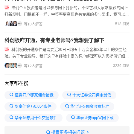
咱们个人投资者是可以参与网下打新的，不过它和大家常接触的网上
打新规则、门槛都不一样，中签率更高但也有专属的参与要求，我可以给
你讲清楚相关的专业细节和操作要点。网下打新其实是通过询价配售...
518 浏览
等10人解答
科创板咋开通，有专业老师吗?我想要了解下
科创板的开通条件是需要近20日日均五十万资金和2年以上的交易经
验。关于专业指导，我们这里有经验丰富的客户经理可以为您提供详细的
咨询和开户服务。若您有兴趣进一步了解，可以加我微信，我们将...
3239 浏览
等12人解答
大家都在搜
证券开户哪家佣金最低
十大证券公司佣金最低
华泰佣金万0.854条件
华宝证券佣金收费标准
华泰证券用什么交易软件
华泰证券app官网下载
华泰股票手续费一览表
华泰佣金调到万1.3
搜索更多相关问题