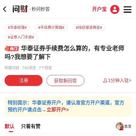
秒问秒答
·
开户宝
#华泰经理#
#手续费计算器#
#找经理谈佣金#
#证券入门手册#
华泰证券手续费怎么算的，有专业老师
吗?我想要了解下
叩富问财 · 740浏览 · 7个回答
注册
1分钟入驻>
获取新回答
特别提示：华泰证券开户，请认准官方开户渠道，官方
预约开户请点击
→
立即开户>
默认
只看有赞
首发