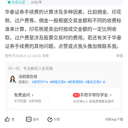
从业认证
从业2年
华泰证券手续费的计算涉及多种因素，比如佣金、印花
税、过户费等。佣金一般根据交易金额和不同的收费标
准来计算，印花税是卖出时按成交金额的一定比例收
取，过户费是涉及股票交易时的费用。若还有关于华泰
证券手续费的其他问题，点赞或点我头像加微联系我。
发布于2026-5-12 18:31 阜新
举报
问一问，专业解答少走弯路
当前我在线
我擅长：
#指导开户#
#网格交易#
#新客理财#
#量化交易#
#融资融券#
#分
免费追问
手把手带你学会
￥1
文字回复· 30秒快答
30分钟1v1·讲透逻辑教会操作
追问
分享
问财App下载
赞