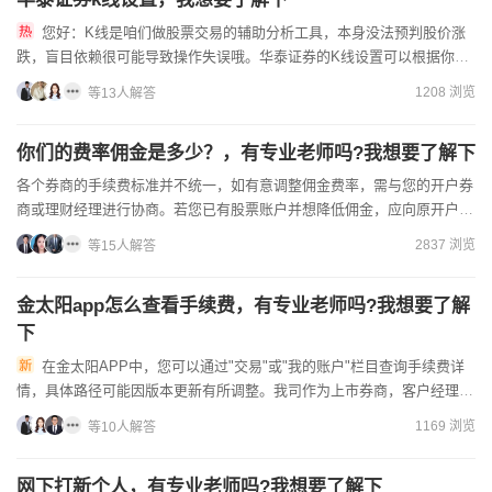
您好：K线是咱们做股票交易的辅助分析工具，本身没法预判股价涨
跌，盲目依赖很可能导致操作失误哦。华泰证券的K线设置可以根据你的
交易习惯调整周期、指标样式，核心是帮你更清晰观察股价波动规律...
1208 浏览
等13人解答
你们的费率佣金是多少？，有专业老师吗?我想要了解下
各个券商的手续费标准并不统一，如有意调整佣金费率，需与您的开户券
商或理财经理进行协商。若您已有股票账户并想降低佣金，应向原开户券
商及其理财经理提出调整请求。当前，开户业务多已实现手机端...
2837 浏览
等15人解答
金太阳app怎么查看手续费，有专业老师吗?我想要了解
下
在金太阳APP中，您可以通过"交易"或"我的账户"栏目查询手续费详
情，具体路径可能因版本更新有所调整。我司作为上市券商，客户经理可
以为您提供专业指导，帮助您了解费率结构和优惠政策。普通...
1169 浏览
等10人解答
网下打新个人，有专业老师吗?我想要了解下