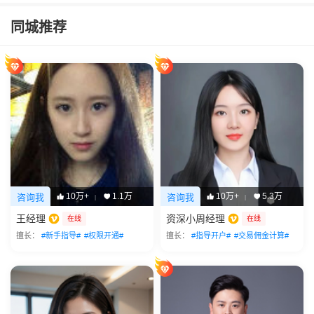
同城推荐
10万+
1.1万
10万+
5.3万
咨询我
咨询我
|
|
王经理
资深小周经理
在线
在线
擅长：
#新手指导#
#权限开通#
擅长：
#指导开户#
#交易佣金计算#