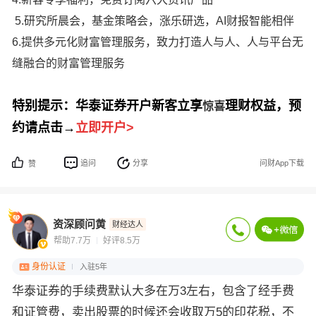
5.研究所晨会，基金策略会，涨乐研选，AI财报智能相伴
6.提供多元化财富管理服务，致力打造人与人、人与平台无
缝融合的财富管理服务
特别提示：华泰证券开户新客立享
理财权益，预
惊喜
约请点击
→
立即开户
>
追问
分享
问财App下载
赞
资深顾问黄
财经达人
帮助7.7万
好评8.5万
身份认证
入驻5年
华泰证券的手续费默认大多在万3左右，包含了经手费
和证管费，卖出股票的时候还会收取万5的印花税，不