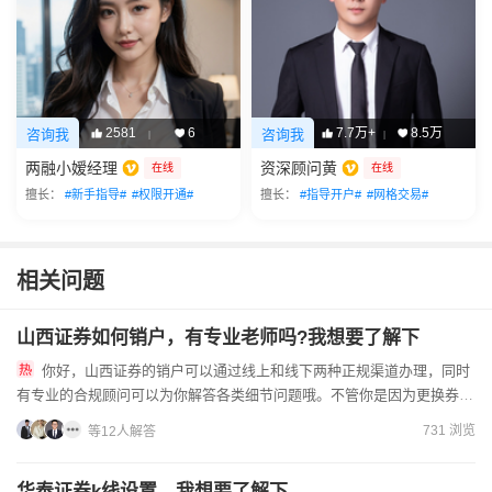
2581
6
7.7万+
8.5万
咨询我
咨询我
|
|
两融小嫒经理
资深顾问黄
在线
在线
擅长：
#新手指导#
#权限开通#
擅长：
#指导开户#
#网格交易#
相关问题
山西证券如何销户，有专业老师吗?我想要了解下
你好，山西证券的销户可以通过线上和线下两种正规渠道办理，同时
有专业的合规顾问可以为你解答各类细节问题哦。不管你是因为更换券
商、账户闲置还是其他合理原因想要销户，都能按照监管规定的流程顺...
731 浏览
等12人解答
华泰证券k线设置，我想要了解下