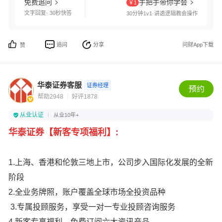
免费追问
手把手带你学会
￥1
文字回复· 30秒快答
30分钟1v1·讲透逻辑教会操作
追问
分享
问财App下载
赞
华泰证券客服
证券经理
帮助2948
好评1878
从业认证
从业10年+
华泰证券【新客专项福利】
:
1.上海、香港和伦敦三地上市，公司步入国际化发展的全新
阶段
2.全业务牌照，账户覆盖全球市场全投资品种
3.专属投顾服务，享受一对一专业投顾咨询服务
4.新客专享福利，免费订阅六大资讯产品