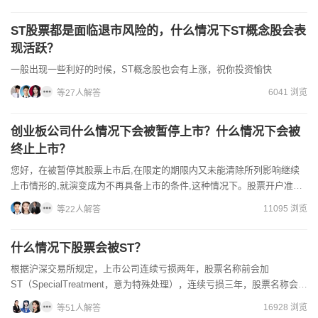
ST股票都是面临退市风险的，什么情况下ST概念股会表
现活跃？
一般出现一些利好的时候，ST概念股也会有上涨，祝你投资愉快
6041 浏览
等27人解答
创业板公司什么情况下会被暂停上市？什么情况下会被
终止上市？
您好，在被暂停其股票上市后,在限定的期限内又未能清除所列影响继续
上市情形的,就演变成为不再具备上市的条件,这种情况下。股票开户准备
好身份证和银行卡，手机手机办理就可以的，开户...
11095 浏览
等22人解答
什么情况下股票会被ST？
根据沪深交易所规定，上市公司连续亏损两年，股票名称前会加
ST（SpecialTreatment，意为特殊处理），连续亏损三年，股票名称会加
*ST。
16928 浏览
等51人解答