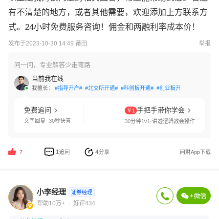
有不清楚的地方，或者其他需要，欢迎添加上方联系方
式。24小时免费服务咨询！佣金和两融利率成本价！
发布于2023-10-30 14:49 莆田
举报
问一问，专业解答少走弯路
当前我在线
我擅长：
#指导开户#
#北交所开通#
#科创板开通#
#创业板开通#
#国债逆回
免费追问
手把手带你学会
￥1
文字回复· 30秒快答
30分钟1v1·讲透逻辑教会操作
1
4
追问
分享
问财App下载
7
小李经理
证券经理
帮助10万+
好评434