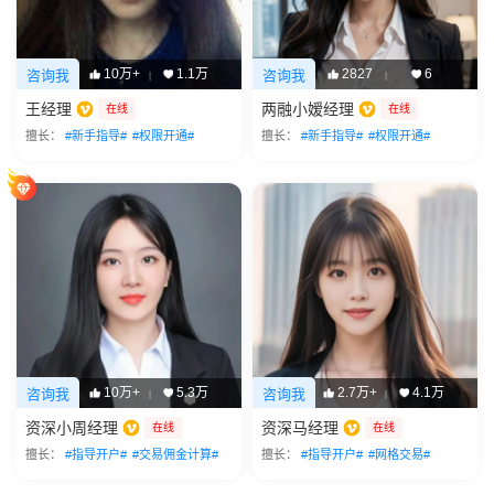
10万+
1.1万
2827
6
咨询我
咨询我
|
|
王经理
两融小嫒经理
在线
在线
擅长：
#新手指导#
#权限开通#
擅长：
#新手指导#
#权限开通#
10万+
5.3万
2.7万+
4.1万
咨询我
咨询我
|
|
资深小周经理
资深马经理
在线
在线
擅长：
#指导开户#
#交易佣金计算#
擅长：
#指导开户#
#网格交易#