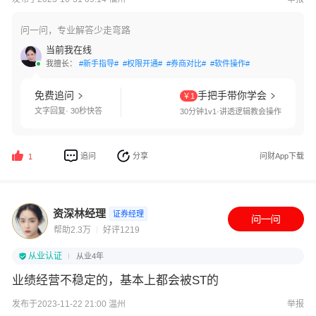
问一问，专业解答少走弯路
当前我在线
我擅长：
#新手指导#
#权限开通#
#券商对比#
#软件操作#
免费追问
手把手带你学会
￥1
文字回复· 30秒快答
30分钟1v1·讲透逻辑教会操作
追问
分享
问财App下载
1
资深林经理
证券经理
帮助2.3万
好评1219
从业认证
从业4年
业绩经营不稳定的，基本上都会被ST的
发布于2023-11-22 21:00 温州
举报