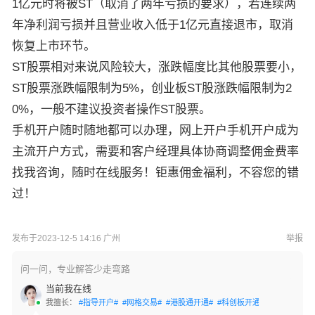
1亿元时将被ST（取消了两年亏损的要求），若连续两
年净利润亏损并且营业收入低于1亿元直接退市，取消
恢复上市环节。
ST股票相对来说风险较大，涨跌幅度比其他股票要小，
ST股票涨跌幅限制为5%，创业板ST股涨跌幅限制为2
0%，一般不建议投资者操作ST股票。
手机开户随时随地都可以办理，网上开户手机开户成为
主流开户方式，需要和客户经理具体协商调整佣金费率
找我咨询，随时在线服务！钜惠佣金福利，不容您的错
过！
发布于2023-12-5 14:16 广州
举报
问一问，专业解答少走弯路
当前我在线
我擅长：
#指导开户#
#网格交易#
#港股通开通#
#科创板开通#
#创业板开通