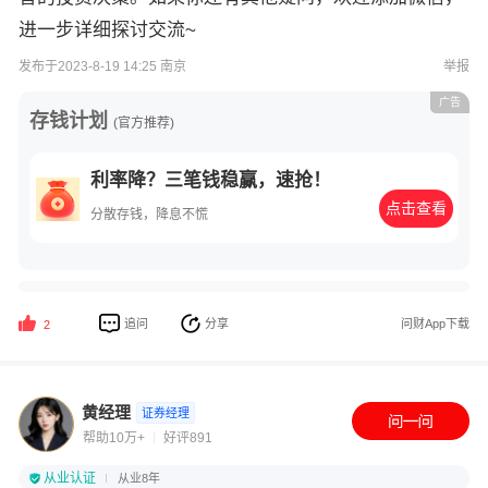
进一步详细探讨交流~
发布于2023-8-19 14:25 南京
举报
广告
存钱计划
(官方推荐)
利率降？三笔钱稳赢，速抢！
点击查看
分散存钱，降息不慌
追问
分享
问财App下载
2
黄经理
证券经理
帮助10万+
好评891
从业认证
从业8年