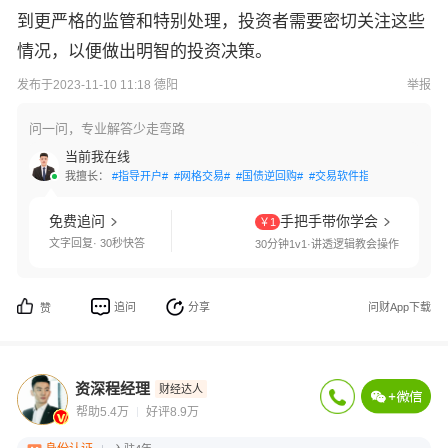
到更严格的监管和特别处理，投资者需要密切关注这些
情况，以便做出明智的投资决策。
发布于2023-11-10 11:18 德阳
举报
问一问，专业解答少走弯路
当前我在线
我擅长：
#指导开户#
#网格交易#
#国债逆回购#
#交易软件指导#
#量化交易
免费追问
手把手带你学会
￥1
文字回复· 30秒快答
30分钟1v1·讲透逻辑教会操作
追问
分享
问财App下载
赞
资深程经理
财经达人
帮助5.4万
好评8.9万