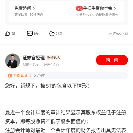
免费追问
手把手带你学会
￥1
文字回复· 30秒快答
30分钟1v1·讲透逻辑教会操作
追问
分享
问财App下载
赞
证券宫经理
财经达人
帮助4.7万
好评9.5万
身份认证
入驻4年
您好，新规下，被ST的包含以下情形：
最近一个会计年度的审计结果显示其股东权益低于注册
资本，即每股净资产低于股票面值的；
注册会计师对最近一个会计年度的财务报告出具无法表