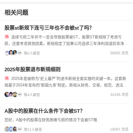
相关问题
股票st新规下连亏三年也不会被st了吗？
连续亏损三年并不一定会导致股票被ST，股票ST新规除了考虑亏
损，还要考虑其他因素。新规规定了如果公司连续三年净利润或扣非净利
润总有一个是负数，并且最近一年的审计报告显示公司持续经营能力...
58085 浏览
等6人解答
2025年股票退市新规细则
2025年是被称为“史上最严”的退市新规全面实施的关键一年。这套新
规基于2024年发布的“新国九条”制定。新规从财务、交易、规范、违法四
个维度构建了退市体系，财务类：组合指标更严：将主...
34186 浏览
等4人解答
A股中的股票在什么条件下会被ST？
您好，A股中的股票在财务困难亏损的情况下会被ST哦
18097 浏览
等51人解答