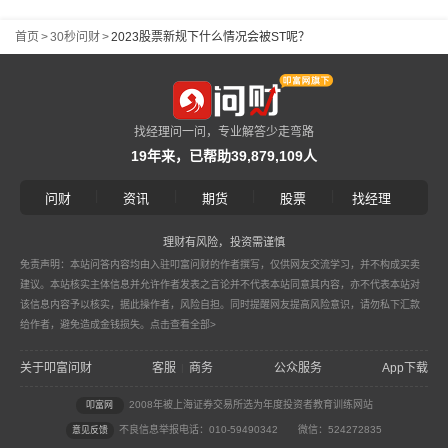
首页
>
30秒问财
>
2023股票新规下什么情况会被ST呢？
找经理问一问，专业解答少走弯路
19年来，已帮助39,879,109人
|
|
|
|
问财
资讯
期货
股票
找经理
理财有风险，投资需谨慎
免责声明：本站问答内容均由入驻叩富问财的作者撰写，仅供网友交流学习，并不构成买卖
建议。本站核实主体信息并允许作者发表之言论并不代表本站同意其内容，亦不代表本站对
该信息内容予以核实，据此操作者，风险自担。同时提醒网友提高风险意识，请勿私下汇款
给作者，避免造成金钱损失。
点击查看全部>
关于叩富问财
客服
商务
公众服务
App下载
|
2008年被上海证券交易所选为年度投资者教育训练网站
叩富网
不良信息举报电话：010-59490342
微信：524272835
意见反馈