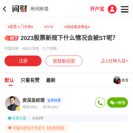
秒问秒答
·
开户宝
#股票入门手册#
#ST#
#找经理谈佣金#
2023股票新规下什么情况会被ST呢？
叩富问财 · 49001浏览 · 11个回答
注册
1分钟入驻>
获取新回答
默认
只看有赞
最新
首发
资深吴经理
证券经理
帮助3681
好评4263
从业认证
从业9年
叩富问财官方评定为【优质回答】