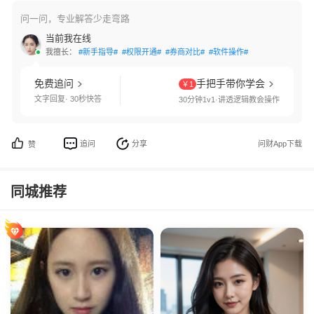
问一问，专业解答少走弯路
当前我在线
我擅长：
#新手指导#
#权限开通#
#券商对比#
#软件操作#
免费追问
手把手带你学会
￥1
文字回复· 30秒快答
30分钟1v1·讲透逻辑教会操作
追问
分享
问财App下载
赞
同城推荐