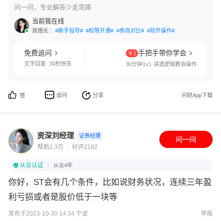
问一问，专业解答少走弯路
当前我在线
我擅长：
#新手指导#
#权限开通#
#券商对比#
#软件操作#
免费追问
手把手带你学会
￥1
文字回复· 30秒快答
30分钟1v1·讲透逻辑教会操作
追问
分享
问财App下载
赞
资深刘经理
证券经理
帮助2.3万
好评2182
从业认证
从业4年
你好，ST会有几个条件，比如说财务状况，连续三年盈
利亏损或者是股价低于一块等
发布于2023-10-30 14:34 宁波
举报