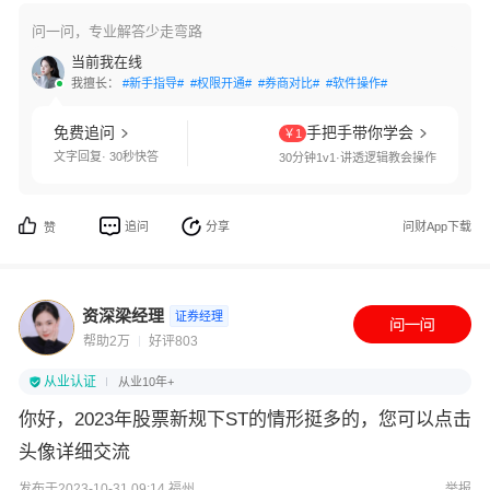
问一问，专业解答少走弯路
当前我在线
我擅长：
#新手指导#
#权限开通#
#券商对比#
#软件操作#
免费追问
手把手带你学会
￥1
文字回复· 30秒快答
30分钟1v1·讲透逻辑教会操作
追问
分享
问财App下载
赞
资深梁经理
证券经理
帮助2万
好评803
从业认证
从业10年+
你好，2023年股票新规下ST的情形挺多的，您可以点击
头像详细交流
发布于2023-10-31 09:14 福州
举报