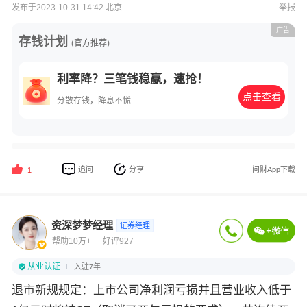
发布于2023-10-31 14:42 北京
举报
广告
存钱计划
(官方推荐)
利率降？三笔钱稳赢，速抢！
点击查看
分散存钱，降息不慌
追问
分享
问财App下载
1
资深梦梦经理
证券经理
帮助10万+
好评927
从业认证
入驻7年
退市新规规定：上市公司净利润亏损并且营业收入低于