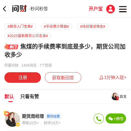
秒问秒答
·
开户宝
#期货入门宝典#
#手续费计算器#
#找经理谈佣金#
#2025最新期货公司名录#
焦煤的手续费率到底是多少，期货公司加
收多少
叩富问财 · 1469浏览 · 7个回答
注册
1分钟入驻>
获取新回答
默认
只看有赞
首发
期货周经理
期货经理
帮助10万+
好评10万+