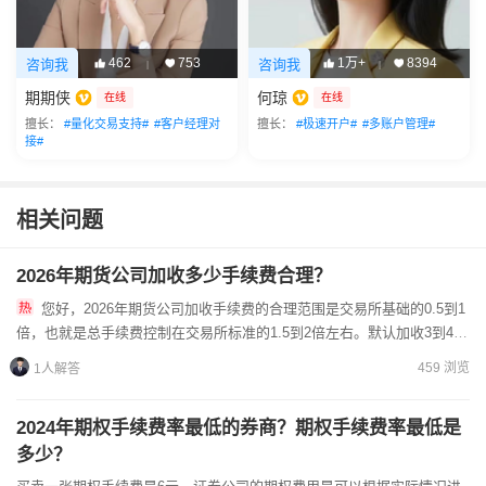
462
753
1万+
8394
咨询我
咨询我
|
|
期期侠
何琼
在线
在线
擅长：
#量化交易支持#
#客户经理对
擅长：
#极速开户#
#多账户管理#
接#
相关问题
2026年期货公司加收多少手续费合理？
您好，2026年期货公司加收手续费的合理范围是交易所基础的0.5到1
倍，也就是总手续费控制在交易所标准的1.5到2倍左右。默认加收3到4倍
偏高，1倍以下属于优惠水平。判断合不合理，看公...
459 浏览
1人解答
2024年期权手续费率最低的券商？期权手续费率最低是
多少？