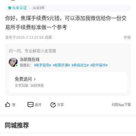
从业认证
从业3年
你好，焦煤手续费5元钱，可以添加我微信给你一份交
易所手续费标准做一个参考
发布于2025-7-13 07:59 成都
举报
问一问，专业解答少走弯路
当前我在线
我擅长：
#新手指导#
#权限开通#
#券商对比#
#软件操作#
免费追问
文字回复· 30秒快答
追问
分享
问财App下载
赞
同城推荐