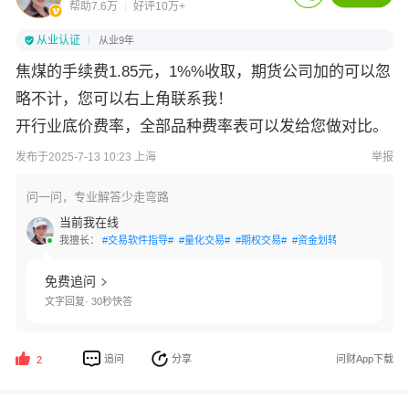
帮助7.6万
好评10万+
从业认证
从业9年
焦煤的手续费1.85元，1%%收取，期货公司加的可以忽
略不计，您可以右上角联系我！
开行业底价费率，全部品种费率表可以发给您做对比。
发布于2025-7-13 10:23 上海
举报
问一问，专业解答少走弯路
当前我在线
我擅长：
#交易软件指导#
#量化交易#
#期权交易#
#资金划转#
#账户激活#
免费追问
文字回复· 30秒快答
追问
分享
问财App下载
2