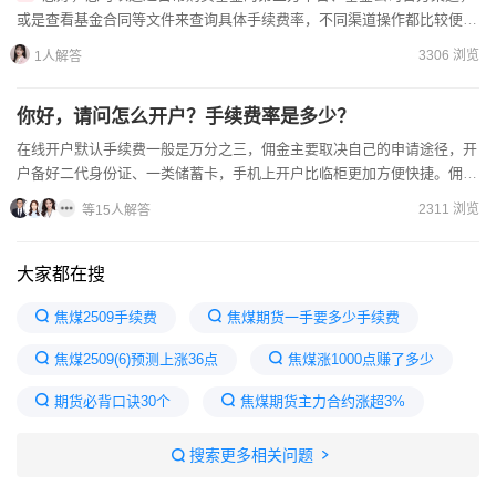
或是查看基金合同等文件来查询具体手续费率，不同渠道操作都比较便
捷，具体方式如下：[图片1]第三方基金销售平台：像支付宝、天天...
3306 浏览
1人解答
你好，请问怎么开户？手续费率是多少？
在线开户默认手续费一般是万分之三，佣金主要取决自己的申请途径，开
户备好二代身份证、一类储蓄卡，手机上开户比临柜更加方便快捷。佣金
降低的方法可以参考：（1）增加账户的资金量，当资金量达到...
2311 浏览
等15人解答
大家都在搜
焦煤2509手续费
焦煤期货一手要多少手续费
焦煤2509(6)预测上涨36点
焦煤涨1000点赚了多少
期货必背口诀30个
焦煤期货主力合约涨超3%
焦炭大幅上涨
那个期货公司费率低
搜索更多相关问题
5月焦煤900成本亏还是挣
焦煤一手手续费117元