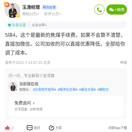
玉涛经理
期货经理
帮助10万+
好评10万+
从业认证
从业10年+
5块4，这个是最新的焦煤手续费，如果不会算不清楚，
直接加微信。公司加收的可以直接优惠降低。全部给你
调了成本。
发布于2025-7-13 07:25 北京
举报
问一问，专业解答少走弯路
当前我在线
我擅长：
#交易软件指导#
#程序化交易#
#量化交易#
#期权交易#
#资产配置
免费追问
文字回复· 30秒快答
追问
分享
问财App下载
1