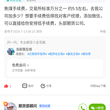
从业认证
从业9年
焦煤手续费，交易所标准万分之一 约5.5左右。去我公
司加多少？想要手续费低得找对客户经理，添加微信，
可以直接给你安排低手续费，头部期货公司。
发布于2025-7-13 06:23 深圳
举报
问一问，专业解答少走弯路
当前我在线
我擅长：
#交易软件指导#
#程序化交易#
#量化交易#
#套利策略#
#高频交易
免费追问
文字回复· 30秒快答
追问
分享
问财App下载
1
期货邵顾问
期货经理