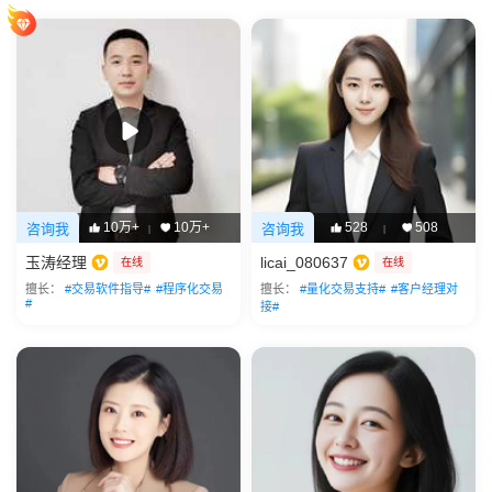
10万+
10万+
528
508
咨询我
咨询我
|
|
玉涛经理
licai_080637
在线
在线
擅长：
#交易软件指导#
#程序化交易
擅长：
#量化交易支持#
#客户经理对
#
接#