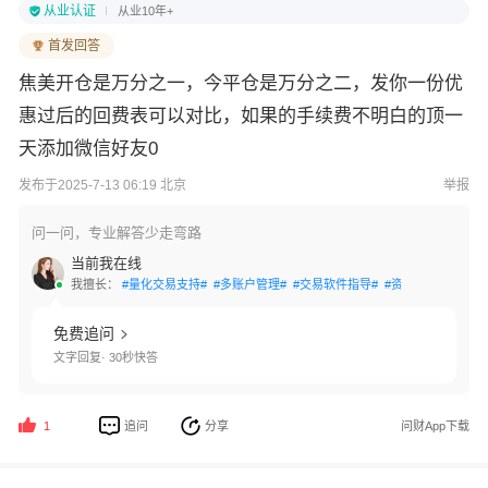
从业认证
从业10年+
首发回答
焦美开仓是万分之一，今平仓是万分之二，发你一份优
惠过后的回费表可以对比，如果的手续费不明白的顶一
天添加微信好友0
发布于2025-7-13 06:19 北京
举报
问一问，专业解答少走弯路
当前我在线
我擅长：
#量化交易支持#
#多账户管理#
#交易软件指导#
#资金安全保障#
#
免费追问
文字回复· 30秒快答
追问
分享
问财App下载
1