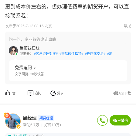
惠到成本价左右的，想办理低费率的期货开户，可以直
接联系我！
发布于2025-7-13 08:16 北京
举报
问一问，专业解答少走弯路
当前我在线
我擅长：
#客户经理对接#
#交易软件指导#
#程序化交易#
#出入金指导#
#交
免费追问
文字回复· 30秒快答
追问
分享
问财App下载
赞
周经理
期货经理
帮助6.7万
好评10万+