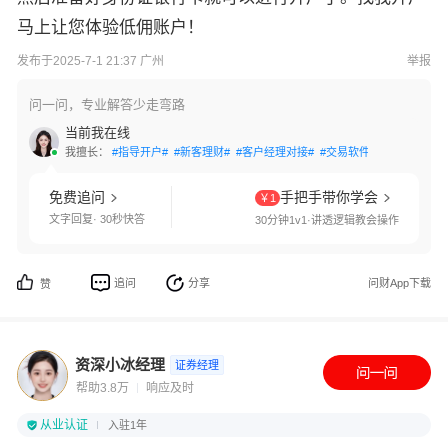
马上让您体验低佣账户！
发布于2025-7-1 21:37 广州
举报
问一问，专业解答少走弯路
当前我在线
我擅长：
#指导开户#
#新客理财#
#客户经理对接#
#交易软件指导#
#优享开
免费追问
手把手带你学会
￥1
文字回复· 30秒快答
30分钟1v1·讲透逻辑教会操作
追问
分享
问财App下载
赞
资深小冰经理
证券经理
帮助3.8万
响应及时
从业认证
入驻1年