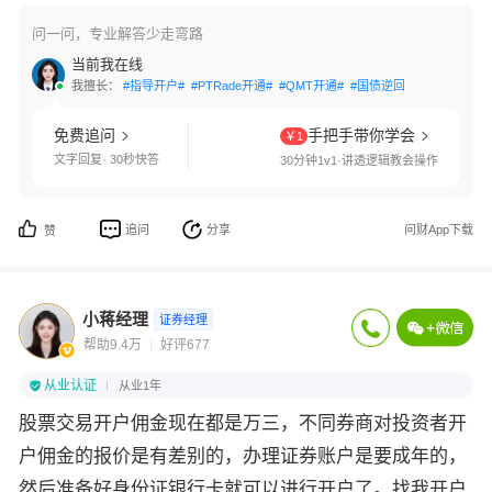
问一问，专业解答少走弯路
当前我在线
我擅长：
#指导开户#
#PTRade开通#
#QMT开通#
#国债逆回购#
#交易软件
免费追问
手把手带你学会
￥1
文字回复· 30秒快答
30分钟1v1·讲透逻辑教会操作
追问
分享
问财App下载
赞
小蒋经理
证券经理
帮助9.4万
好评677
从业认证
从业1年
股票交易开户佣金现在都是万三，不同券商对投资者开
户佣金的报价是有差别的，办理证券账户是要成年的，
然后准备好身份证银行卡就可以进行开户了。找我开户