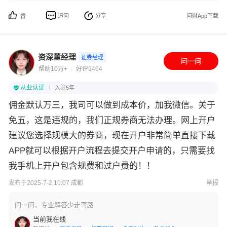
追问
分享
问财App下载
赞
资深董经理
证券经理
帮助10万+
好评9464
从业认证
入驻5年
佣金默认万三，我司可以做到成本价，加我微信。关于
免五，这是违规的，我们正规券商无法办理。网上开户
建议您选择规模大的券商，现在开户非常简单直接下载
APP就可以根据开户流程去提交开户申请的，只需要找
我手机上开户包含规费和过户费的！！
发布于2025-7-2 10:07 成都
举报
问一问，专业解答少走弯路
当前我在线