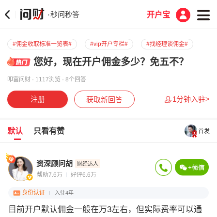
秒问秒答
·
开户宝
#佣金收取标准一览表#
#vip开户专栏#
#找经理谈佣金#
您好，现在开户佣金多少？免五不？
叩富问财 · 1117浏览 · 8个回答
注册
1分钟入驻>
获取新回答
默认
只看有赞
首发
资深顾问胡
财经达人
帮助7.6万
好评6.6万
身份认证
入驻4年
目前开户默认佣金一般在万3左右，但实际费率可以通