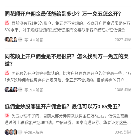
同花顺开户佣金最低能给到多少？万一免五怎么开？
目前没有万1免5的账户，免五是不合规的，券商开户佣金通常是在万
3的水平，对于短线投资的投资者是很有必要联系客户经理办理低佣金账
户的，如果您想要开通低佣金账户，建议您提前预约联系好客户经...
2027 浏览
等14人解答
同花顺上开户佣金是不是很高？怎么找到万一免五的渠
道？
同花顺的开户佣金是默认的，比客户经理办理开户的佣金高一些，“万
1免5”这种佣金优惠存在违规风险，免五是不合规的。目前券商的开户佣
金默认在万3，一般情况下，如果您的资金量越大，交易越频繁...
1308 浏览
等15人解答
低佣金炒股哪里开户佣金低？最低可以万0.85免五？
免五办理不了的，目前大部分券商默认佣金在万3左右，低佣金需要
通过线上联系客户经理申请。中信证券、国泰海通证券、华泰证券这些大
中型券商，股票开户没有调整交易费用是万2.5，客户经理会根据...
3345 浏览
等26人解答