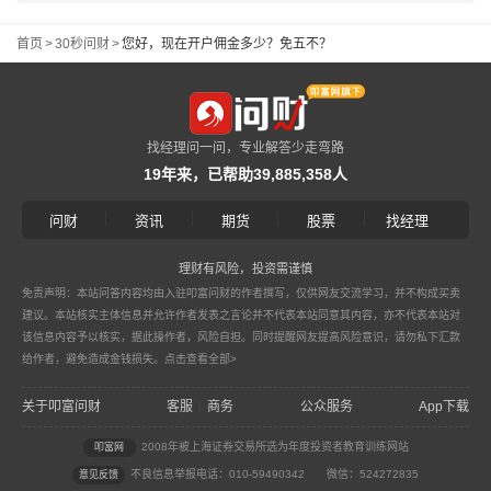
首页
>
30秒问财
>
您好，现在开户佣金多少？免五不？
找经理问一问，专业解答少走弯路
19年来，已帮助39,885,358人
|
|
|
|
问财
资讯
期货
股票
找经理
理财有风险，投资需谨慎
免责声明：本站问答内容均由入驻叩富问财的作者撰写，仅供网友交流学习，并不构成买卖
建议。本站核实主体信息并允许作者发表之言论并不代表本站同意其内容，亦不代表本站对
该信息内容予以核实，据此操作者，风险自担。同时提醒网友提高风险意识，请勿私下汇款
给作者，避免造成金钱损失。
点击查看全部>
关于叩富问财
客服
商务
公众服务
App下载
|
2008年被上海证券交易所选为年度投资者教育训练网站
叩富网
不良信息举报电话：010-59490342
微信：524272835
意见反馈