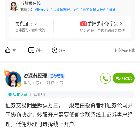
当前我在线
我擅长：
#指导开户#
#交易佣金计算#
#量化交易支持#
#融资融券办理#
#港
免费追问
手把手带你学会
￥1
文字回复· 30秒快答
30分钟1v1·讲透逻辑教会操作
追问
分享
问财App下载
赞
资深苏经理
证券经理
帮助10万+
好评3.9万
从业认证
从业8年
证券交易佣金默认万三，一般是由投资者和证券公司共
同协商决定，炒股开户需要低佣金联系线上证券客户经
理，低佣办理可选择线上开户。