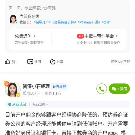
问一问，专业解答少走弯路
当前我在线
我擅长：
#指导开户#
#交易佣金计算#
#PTRade开通#
#QMT开通#
#两融利
免费追问
手把手带你学会
￥1
文字回复· 30秒快答
30分钟1v1·讲透逻辑教会操作
追问
分享
问财App下载
赞
资深小石经理
证券经理
帮助10万+
好评1.1万
从业认证
从业10年+
目前开户佣金能够跟客户经理协商降低的，预约券商证
券公司的客户经理还能帮你申请到低佣账户。开户需要
准备好身份证和银行卡，直接下载券商的开户app。根