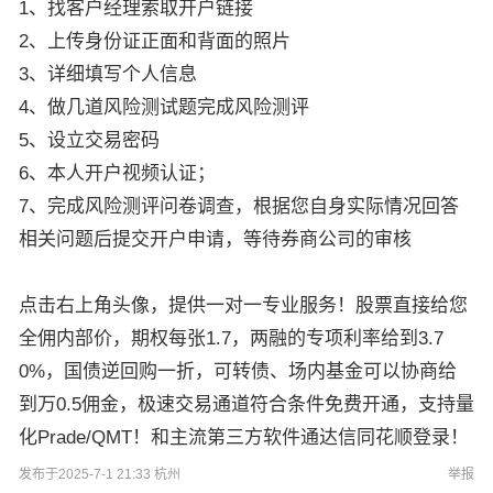
1、找客户经理索取开户链接
2、上传身份证正面和背面的照片
3、详细填写个人信息
4、做几道风险测试题完成风险测评
5、设立交易密码
6、本人开户视频认证；
7、完成风险测评问卷调查，根据您自身实际情况回答
相关问题后提交开户申请，等待券商公司的审核
点击右上角头像，提供一对一专业服务！股票直接给您
全佣内部价，期权每张1.7，两融的专项利率给到3.7
0%，国债逆回购一折，可转债、场内基金可以协商给
到万0.5佣金，极速交易通道符合条件免费开通，支持量
化Prade/QMT！和主流第三方软件通达信同花顺登录！
发布于2025-7-1 21:33 杭州
举报