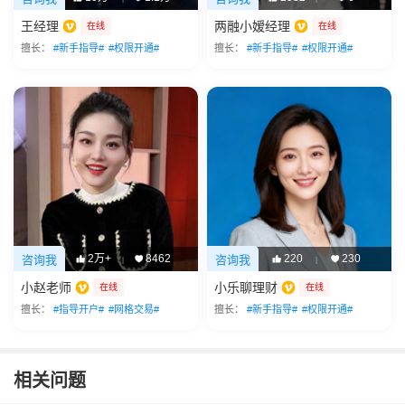
王经理
两融小嫒经理
在线
在线
擅长：
#新手指导#
#权限开通#
擅长：
#新手指导#
#权限开通#
2万+
8462
220
230
咨询我
咨询我
|
|
小赵老师
小乐聊理财
在线
在线
擅长：
#指导开户#
#网格交易#
擅长：
#新手指导#
#权限开通#
相关问题