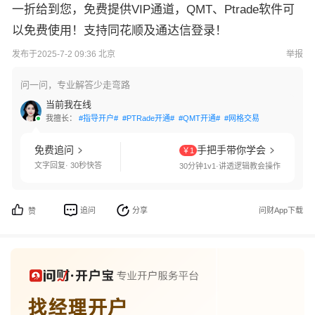
一折给到您，免费提供VIP通道，QMT、Ptrade软件可
以免费使用！支持同花顺及通达信登录！
发布于2025-7-2 09:36 北京
举报
问一问，专业解答少走弯路
当前我在线
我擅长：
#指导开户#
#PTRade开通#
#QMT开通#
#网格交易#
#国债逆回购#
免费追问
手把手带你学会
￥1
文字回复· 30秒快答
30分钟1v1·讲透逻辑教会操作
追问
分享
问财App下载
赞