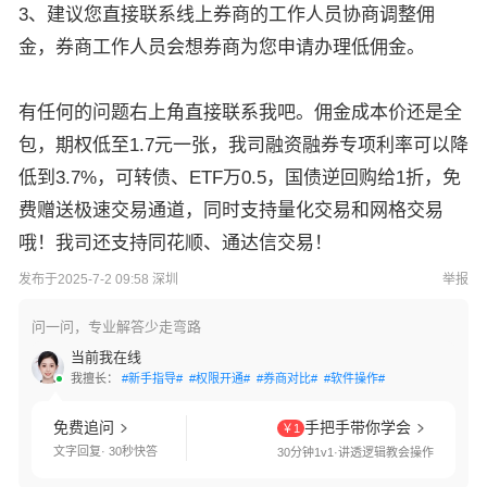
3、建议您直接联系线上券商的工作人员协商调整佣
金，券商工作人员会想券商为您申请办理低佣金。
有任何的问题右上角直接联系我吧。佣金成本价还是全
包，期权低至1.7元一张，我司融资融券专项利率可以降
低到3.7%，可转债、ETF万0.5，国债逆回购给1折，免
费赠送极速交易通道，同时支持量化交易和网格交易
哦！我司还支持同花顺、通达信交易！
发布于2025-7-2 09:58 深圳
举报
问一问，专业解答少走弯路
当前我在线
我擅长：
#新手指导#
#权限开通#
#券商对比#
#软件操作#
免费追问
手把手带你学会
￥1
文字回复· 30秒快答
30分钟1v1·讲透逻辑教会操作