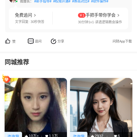
我擅长：
#新手指导#
#权限开通#
#券商对比#
#软件操作#
免费追问
手把手带你学会
￥1
文字回复· 30秒快答
30分钟1v1·讲透逻辑教会操作
追问
分享
问财App下载
赞
同城推荐
10万+
1.1万
2932
6
咨询我
咨询我
|
|