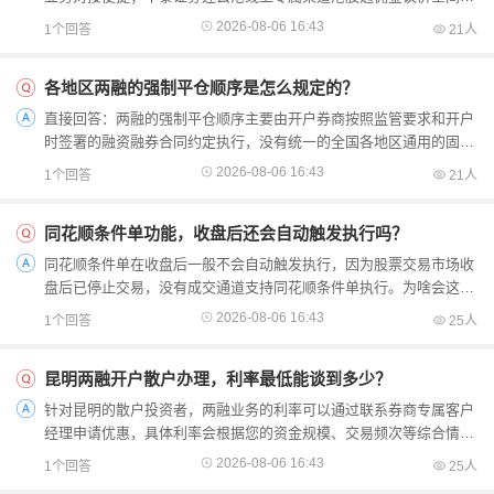
大，线上系统港股行情、汇率换算、持仓统计功能更完善。...
2026-08-06 16:43
1个回答
21人
各地区两融的强制平仓顺序是怎么规定的？
直接回答：两融的强制平仓顺序主要由开户券商按照监管要求和开户
时签署的融资融券合同约定执行，没有统一的全国各地区通用的固定
顺序，一般都会遵循尽量降低投资者损失的原则设置，我们...
2026-08-06 16:43
1个回答
21人
同花顺条件单功能，收盘后还会自动触发执行吗？
同花顺条件单在收盘后一般不会自动触发执行，因为股票交易市场收
盘后已停止交易，没有成交通道支持同花顺条件单执行。为啥会这样
呢？A股正常交易时段是上午9:30-11:30、下午13:00-...
2026-08-06 16:43
1个回答
25人
昆明两融开户散户办理，利率最低能谈到多少？
针对昆明的散户投资者，两融业务的利率可以通过联系券商专属客户
经理申请优惠，具体利率会根据您的资金规模、交易频次等综合情况
评估，没有统一固定的最低值哦。针对昆明的散户，办理两...
2026-08-06 16:43
1个回答
25人