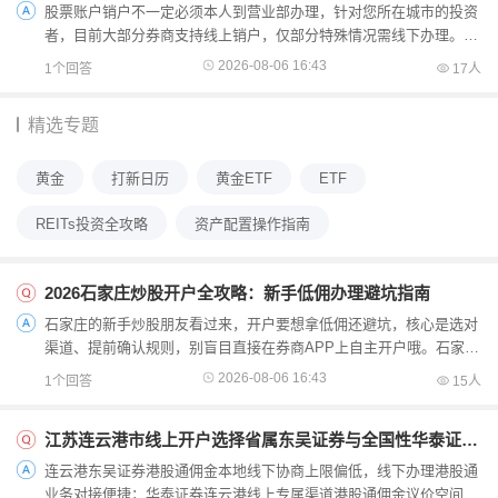
股票账户销户不一定必须本人到营业部办理，针对您所在城市的投资
者，目前大部分券商支持线上销户，仅部分特殊情况需线下办理。针
对您所在城市的投资者，我给您拆解下具体情况和操作步骤...
2026-08-06 16:43
1个回答
17人
精选专题
黄金
打新日历
黄金ETF
ETF
REITs投资全攻略
资产配置操作指南
2026石家庄炒股开户全攻略：新手低佣办理避坑指南
石家庄的新手炒股朋友看过来，开户要想拿低佣还避坑，核心是选对
渠道、提前确认规则，别盲目直接在券商APP上自主开户哦。石家庄
的朋友要知道，直接在APP开户会是默认佣金，找专属客户经理才
2026-08-06 16:43
1个回答
15人
能...
江苏连云港市线上开户选择省属东吴证券与全国性华泰证券，两家券商港股通佣金议价空间有何差异？
连云港东吴证券港股通佣金本地线下协商上限偏低，线下办理港股通
业务对接便捷；华泰证券连云港线上专属渠道港股通佣金议价空间更