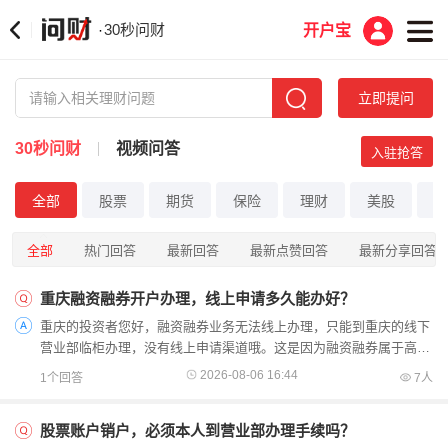
30秒问财
·
开户宝
立即提问
30秒问财
视频问答
入驻抢答
全部
股票
期货
保险
理财
美股
港
全部
热门回答
最新回答
最新点赞回答
最新分享回答
重庆融资融券开户办理，线上申请多久能办好？
重庆的投资者您好，融资融券业务无法线上办理，只能到重庆的线下
营业部临柜办理，没有线上申请渠道哦。这是因为融资融券属于高风
险业务，监管要求必须现场完成风险测评、签署纸质协议，...
2026-08-06 16:44
1个回答
7人
股票账户销户，必须本人到营业部办理手续吗？