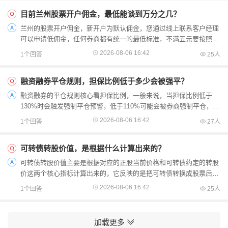
目前兰州股票开户佣金，最低能谈到万分之几？
兰州的股票开户佣金，新开户为默认佣金，您通过线上联系客户经理
可以申请低佣金，任何券商都有统一的最低标准，不满五元要按照五
元收取。对于兰州的投资者来说，直接在券商APP开户大...
2026-08-06 16:42
1个回答
25人
融资融券平仓规则，担保比例低于多少会被强平？
融资融券的平仓规则核心看担保比例，一般来说，当担保比例低于
130%时会触发强制平仓预警，低于110%可能会被券商强制平仓，不
过具体数值要以您开户券商的官方规定为准哦。先给您拆解下背后
2026-08-06 16:42
1个回答
27人
的...
可转债转股价值，是根据什么计算出来的？
可转债转股价值主要是根据对应的正股当前价格和可转债约定的转股
价这两个核心指标计算出来的，它反映的是把可转债转换成股票后的
理论市值。我给您拆解下具体逻辑和可执行步骤，您一看就...
2026-08-06 16:42
1个回答
25人
加载更多