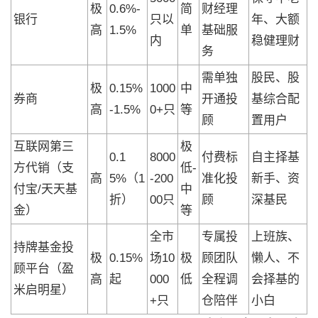
极
0.6%-
简
财经理
银行
只以
年、大额
高
1.5%
单
基础服
内
稳健理财
务
需单独
股民、股
极
0.15%
1000
中
券商
开通投
基综合配
高
-1.5%
0+只
等
顾
置用户
互联网第三
极
0.1
8000
付费标
自主择基
方代销（支
低-
高
5%（1
-200
准化投
新手、资
付宝/天天基
中
折）
00只
顾
深基民
金）
等
全市
专属投
上班族、
持牌基金投
极
0.15%
场10
极
顾团队
懒人、不
顾平台（盈
高
起
000
低
全程调
会择基的
米启明星）
+只
仓陪伴
小白