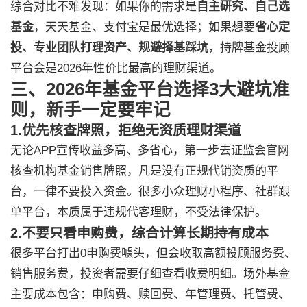
综合对比不难发现：如果你的需求是
自主研究、自己选
基金
，天天基金、支付宝是最优选择；如果想要
省心定
投、专业团队打理资产、规避择基踩坑
，持牌基金投顾
平台会是2026年性价比最高的理财渠道。
三、2026年基金平台选择3大避坑准
则，新手一定要牢记
1.优先核查牌照，拒绝无资质理财渠道
无论APP宣传收益多高、多省心，第一步去证监会官网
核查机构基金销售牌照，凡是没有正规代销资质的平
台，一律不要投入资金。很多小众理财小程序、社群跟
单平台，本质属于违规代客理财，不受法律保护。
2.不要只看申购费，综合计算长期持有成本
很多平台打出0申购费噱头，但会收取高额投顾服务费、
销售服务费，投资者需要仔细查看收费明细。场外基金
主要成本包含：申购费、赎回费、年管理费、托管费、