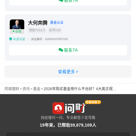
联系TA
大何奔腾
基金从业
帮助7552人
好评135
在线
从业认证
执业编号：A20241107007316
联系TA
查看更多
同城理财
>
资讯
>
基金
>
2026年购买基金用什么平台好？4大类正规平台深度测评，新手懒人一键跟投指南
找经理问一问，专业解答少走弯路
19年来，已帮助39,879,109人