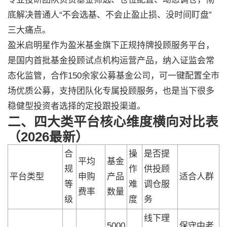
底解决普通人“不会选基、不会止盈止损、没时间盯盘”
三大痛点。
盈米启明星作为盈米基金旗下正规持牌投顾服务平台，
是国内首批基金投顾试点机构运营产品，纳入证监会常
态化监管，合作150余家公募基金公司，可一键配置全市
场优质公募，支持团队化专属投顾服务，也是当下很多
稳健型投资者选择的定投跟投渠道。
二、四大类平台核心维度横向对比表
（2026最新）
合
操
是否提
平均
基金
规
作
供投顾
平台类型
申购
产品
适合人群
等
难
调仓服
费率
数量
级
度
务
线下理
5000
保守中老