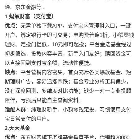
通、京东金融等。
1.蚂蚁财富（支付宝）
优点
：无需单独下载APP，支付宝内置理财入口，一键
开户，绑定银行卡即可交易；申购费普遍1折，小额零钱
理财、定投门槛低，10元即可起投；平台金选基金经过
初步筛选，投教内容丰富，新手入门友好；赎回资金可
以直接回到支付宝余额，流动性便捷。
缺点
：平台营销内容密集，首页充斥各类爆款基金、短
期理财广告，容易追涨杀跌；基金专业分析工具偏少，
没有深度回测、多维度对比功能；缺少一对一专业投顾
陪伴，亏损后只能自主查阅资料。
适配人群
：纯理财新手、小额零钱定投、习惯使用支付
宝日常支付的用户。
2.天天基金
优点
：东方财富旗下老牌基金垂直平台，代销超20000