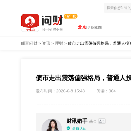
北京
[切换城市]
叩富问财
>
资讯
>
理财
>
债市走出震荡偏强格局，普通人投
债市走出震荡偏强格局，普通人投
发布时间：2026-6-8 15:48
阅读：904
‌财讯猎手
基金
身份认证