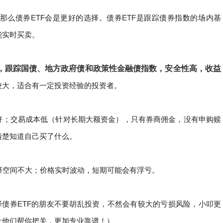
那么债券ETF会是更好的选择。
债券ETF是跟踪债券指数的场内基
能实时买卖
。
F，跟踪国债、地方政府债和政策性金融债指数，安全性高，收益
较大，适合有一定投资经验的投资者。
极好；交易成本低（针对长期大额资金），只有券商佣金，没有申购赎
清楚知道自己买了什么。
择空间不大；价格实时波动，短期可能会有浮亏。
择债券ETF的朋友不要胡乱投资，不然会有较大的亏损风险，小叩更
让他们帮你把关，更加专业靠谱！
）