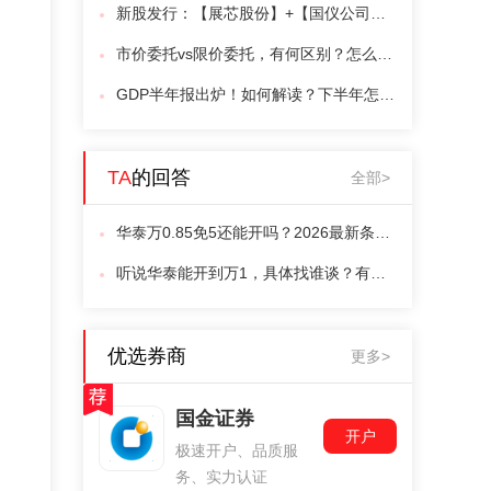
新股发行：【展芯股份】+【国仪公司】+【超纯应材】本周可申购！（附打新神器）
市价委托vs限价委托，有何区别？怎么用？
GDP半年报出炉！如何解读？下半年怎么看？
TA
的回答
全部>
华泰万0.85免5还能开吗？2026最新条件曝光
听说华泰能开到万1，具体找谁谈？有联系方式吗？
优选券商
更多>
国金证券
开户
极速开户、品质服
务、实力认证