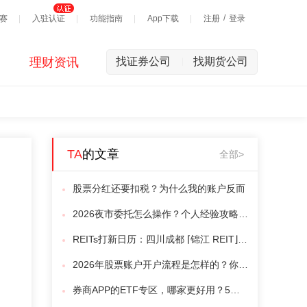
/
赛
入驻认证
功能指南
App下载
注册
登录
理财资讯
找证券公司
找期货公司
|
TA
的文章
全部>
股票分红还要扣税？为什么我的账户反而
2026夜市委托怎么操作？个人经验攻略全分享
REITs打新日历：四川成都 ⌈锦江 REIT⌋ 本周四售！（附认购操作指南）
2026年股票账户开户流程是怎样的？你还在自主开户吗？（附优惠佣金获取方法）
券商APP的ETF专区，哪家更好用？5家实测拆解