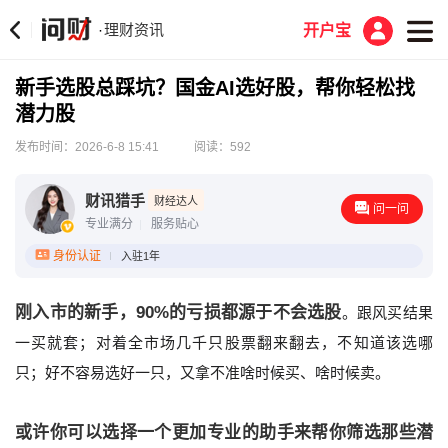
理财资讯
·
开户宝
新手选股总踩坑？国金AI选好股，帮你轻松找
潜力股
发布时间：2026-6-8 15:41
阅读：592
‌财讯猎手
财经达人
问一问
专业满分
服务贴心
身份认证
入驻1年
刚入市的新手，90%的亏损都源于不会选股
。跟风买结果
一买就套；对着全市场几千只股票翻来翻去，不知道该选哪
只；好不容易选好一只，又拿不准啥时候买、啥时候卖。
或许你可以选择一个更加专业的助手来帮你筛选那些潜