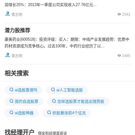
润增长25%：2013年一季度公司实现收入27.76亿元...
1542
黄志明
潜力股推荐
康美药业(600518)：投资评级：买入：期限：中线产业发展趋势：优质中
药材资源成为竞争核心。过去100年，中药行业经历了以...
1485
黄志明
相关搜索
ai选股靠谱吗
ai人工智能选股
我的自选股票
怎样选股票才能选出强势股
ai选股神器
妖股暴涨前4个征兆
强势股的七大特征
金证投顾推荐的股票怎么样
找经理开户
佣金和经理直接谈