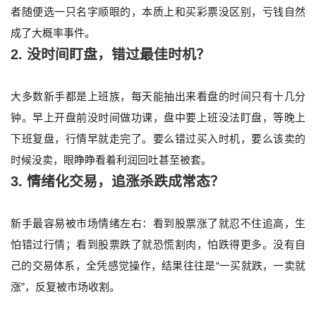
者随便选一只名字顺眼的，本质上和买彩票没区别，亏钱自然
成了大概率事件。
2. 没时间盯盘，错过最佳时机？
大多数新手都是上班族，每天能抽出来看盘的时间只有十几分
钟。早上开盘前没时间做功课，盘中要上班没法盯盘，等晚上
下班复盘，行情早就走完了。要么错过买入时机，要么该卖的
时候没卖，眼睁睁看着利润回吐甚至被套。
3. 情绪化交易，追涨杀跌成常态？
新手最容易被市场情绪左右：看到股票涨了就忍不住追高，生
怕错过行情；看到股票跌了就恐慌割肉，怕跌得更多。没有自
己的交易体系，全凭感觉操作，结果往往是“一买就跌，一卖就
涨”，反复被市场收割。