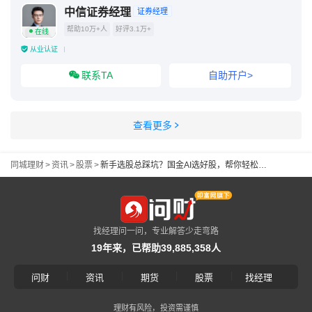
中信证券经理
证券经理
帮助10万+人
好评3.1万+
在线
从业认证
联系TA
自助开户>
查看更多
同城理财
>
资讯
>
股票
>
新手选股总踩坑？国金AI选好股，帮你轻松找潜力股
找经理问一问，专业解答少走弯路
19年来，已帮助39,885,358人
|
|
|
|
问财
资讯
期货
股票
找经理
理财有风险，投资需谨慎