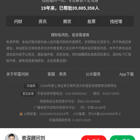
找经理问一问，专业解答少走弯路
19年来，已帮助39,885,358人
|
|
|
|
问财
资讯
期货
股票
找经理
理财有风险，投资需谨慎
免责声明：本站问答内容均由入驻叩富问财的作者撰写，仅供网友交流学习，并不构成买卖
建议。本站核实主体信息并允许作者发表之言论并不代表本站同意其内容，亦不代表本站对
该信息内容予以核实，据此操作者，风险自担。同时提醒网友提高风险意识，请勿私下汇款
给作者，避免造成金钱损失。
点击查看全部>
关于叩富问财
客服
商务
公众服务
App下载
|
2008年被上海证券交易所选为年度投资者教育训练网站
叩富网
不良信息举报电话：010-59490342
微信：524272835
意见反馈
增值电信业务经营许可证：京B2-20190488
广播电视节目制作经营许可证：（京）字第18189号
公网安备：11010802032515号 ICP备案：京ICP备18019099号-3
叩富网版权所有 © 2007-2025
资深顾问刘