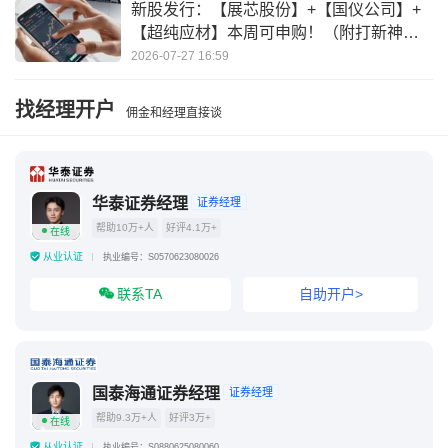
新股发行：【展芯股份】+【国仪公司】+
【超纯应材】本周可申购！（附打新神
器）
2026-07-27 16:59
找经理开户
佣金和经理直接谈
华泰证券经理
证券经理
帮助10万+人
好评4.1万+
在线
从业认证
执业编号：S0570623080026
联系TA
自助开户>
国泰海通证券经理
证券经理
帮助9.3万+人
好评3万+
在线
从业认证
执业编号：S0880625080060