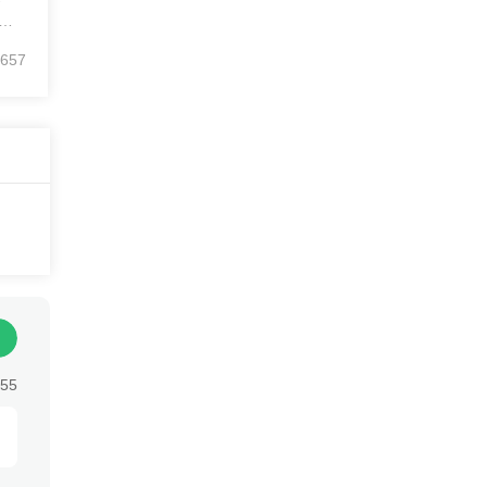
不
式
657
参
限，
，
。
要
约
向：
这
益回
值
:55