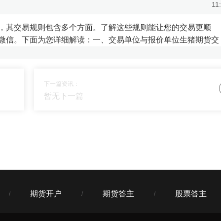
11
，其交易规则包含多个方面。了解这些规则能让您的交易更顺
微信。下面为您详细解读：一、交易单位与报价单位生猪期货交
11
下一篇资讯：
暂无下一篇
场有没机会参与？
11
跌，多空机会都能参与，赚钱机会大大增加。
期货开户
期货答主
股票答主
/
/
/