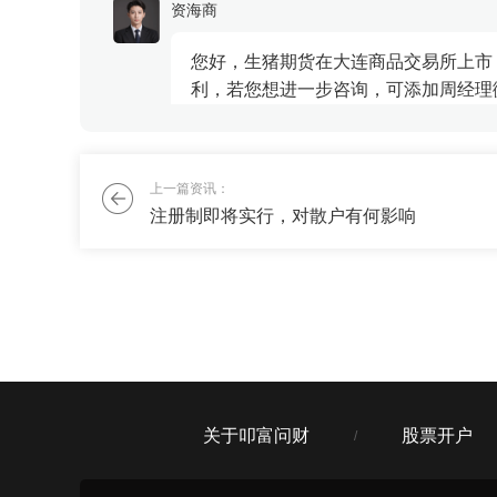
资海商
您好，生猪期货在大连商品交易所上市
利，若您想进一步咨询，可添加周经理
易单位是16吨/...
杜彩欣
上一篇资讯：
注册制即将实行，对散户有何影响
股市最近行情不好，亏了点前，期货市
赢风吹
期货市场是双向交易，可以操作买涨买
关于叩富问财
股票开户
/