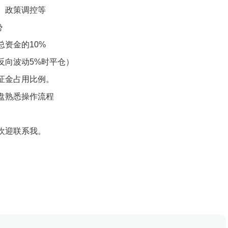
、政策调控等
势
总资金的10%
反向波动5%时平仓）
证金占用比例。
拟盘熟悉操作流程
欢迎联系我。