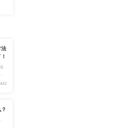
方法
了！
法
小
亏
442
易混
.
么？
，
交