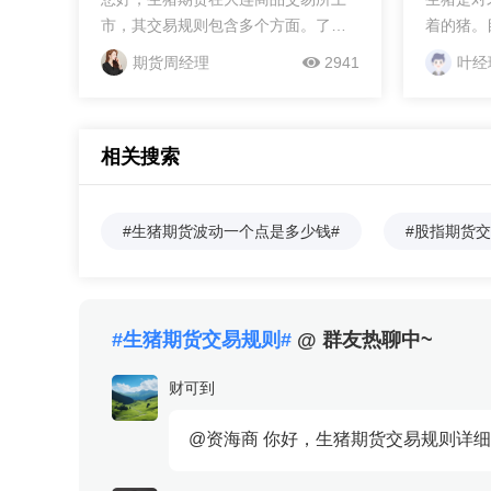
市，其交易规则包含多个方面。了解
着的猪。
这些规则能让您的交易更顺利，若您
使用从国
期货周经理
2941
叶经
想进一步咨询，可添加周经理微信。
育的后代
下面为您详细解读：一、交易单位与
大约克猪
报价单位生猪期货交易单位是16吨/...
猪。生猪
相关搜索
期货品种
所上市，
期货标准
#生猪期货波动一个点是多少钱#
#股指期货交
生猪期货
手为16
约，则相
生猪期货
#生猪期货交易规则#
@ 群友热聊中~
吨，如果
元/吨，那
财可到
@资海商 你好，生猪期货交易规则详细