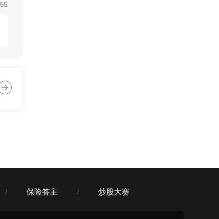
:55
:55
:55
保险答主
炒股大赛
/
/