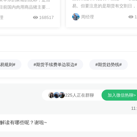
易。但要注意的是期货有交割日，
目前国内肉用商品猪主要是
能永久持仓。具体的规则和操作方
外进口的种猪进行杂交而繁
周经理
1
理
168517
雪临总结为如下几点，您可以进行
，从国外引进的种猪主要是
考： 1、持有期限：期货有持有期
、长白猪、杜洛克猪等良种
也就是说期货合约有固定的到期日
期货是以生猪作为标的物的
到期后进行交割，合约就算销毁了
，目前在我国大连商品交易
因而交易期货不可以像交易股票一
交易代码为JH。大商所生猪
样，买进或卖出后就不管了，还需
合约生猪期货交易规则：1、
易规则#
#期货手续费单边双边#
关注合约到期日，以确定能否在合
#期货趋势线#
的最小交易单位为一手，一
期满前了断交易头寸。2、交易方
吨，如买入10手生猪期货合
期货既可以先买入也可以先卖出，
当于买入了160吨生猪。2、
就是所说的双向交易；3、投资收
合约的最小变动价位为5元/
报：期货投资的亏盈就只有合约价
当前生猪合约的价格为17000
225人正在群聊
加入微信热聊>
交易...
么上涨一个点...
11
解读有哪些呢？谢啦~