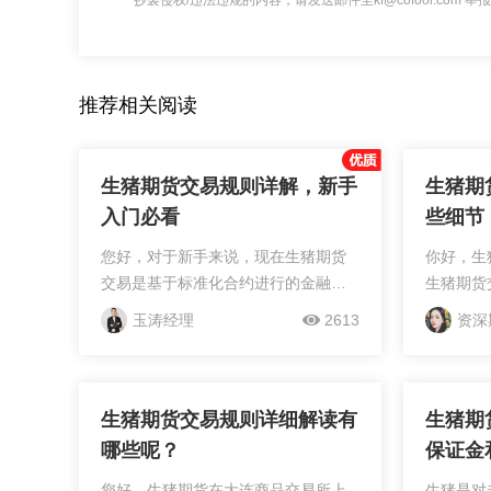
抄袭侵权/违法违规的内容，请发送邮件至kf@cofool.com
推荐相关阅读
生猪期货交易规则详解，新手
生猪期
入门必看
些细节
您好，对于新手来说，现在生猪期货
你好，生
交易是基于标准化合约进行的金融衍
生猪期货
生品交易，它在大连商品交易所上
手16吨
玉涛经理
2613
资深
市，交易代码为LH。以下是新手入门
是5元/
时需要了解的生猪期货交易规则详
照5元的
解：交易单位：生猪期货的交...
价格是1079
生猪期货交易规则详细解读有
生猪期
哪些呢？
保证金
您好，生猪期货在大连商品交易所上
生猪是对