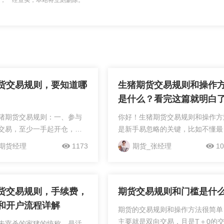
 举报，一经查实，本站将立刻删除。
货交易规则，要知道哪
生猪期货交易规则和操作
是什么？看完这篇就明白
猪期货交易规则：一、参与
你好！生猪期货交易规则和操作方
交易，至少一手起开仓，一
是新手易忽略的关键，比如不懂最
二，生猪期货最小变动价价位
变动价位或交割规则可能导致无故
期货经理
1173
期货_张经理
10
吨，所以下单报价的时候，要按
损。当然，市场规则持续优化（如
整数倍报价，比如说生猪期货
2025年7月新增车板交割），细节
0...
淆，想获取最新完整规则手册？点..
货交易规则，手续费，
期货交易规则和门槛是什
和开户流程详解
期货的交易规则和操作方法很简单
主要就是双向交易，且是T＋0的
未宰杀的家猪的统称，是活