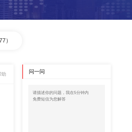
77）
问一问
帮助