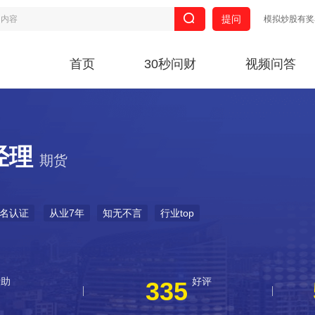
提问
模拟炒股有奖
首页
30秒问财
视频问答
经理
期货
名认证
从业7年
知无不言
行业top
帮助
好评
335