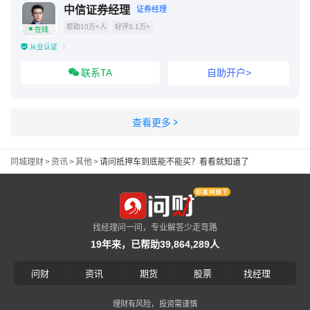
中信证券经理
证券经理
帮助10万+人
好评3.1万+
在线
从业认证
联系TA
自助开户>
查看更多
同城理财
>
资讯
>
其他
>
请问抵押车到底能不能买？看看就知道了
找经理问一问，专业解答少走弯路
19年来，已帮助39,864,289人
|
|
|
|
问财
资讯
期货
股票
找经理
理财有风险，投资需谨慎