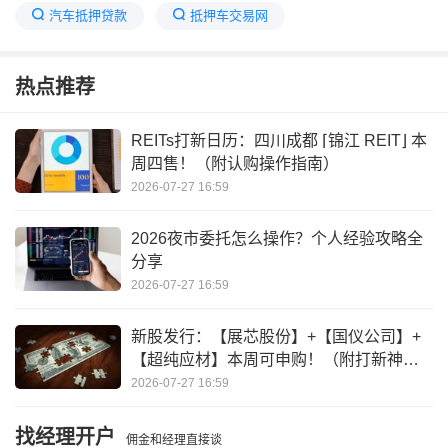
汽车抵押贷款
抵押车交易网
抵押车怎么买才安全
淘车夫抵押车网
热点推荐
抵押车出了车祸谁负责
二手车抵押贷款
二手车典当抵押
抵押车到底能不能买
REITs打新日历：四川成都 ⌈锦江 REIT⌋ 本
周四售！（附认购操作指南）
2026-07-27 16:59
2026夜市委托怎么操作？个人经验攻略全
分享
2026-07-27 16:59
新股发行：【展芯股份】+【国仪公司】+
【超纯应材】本周可申购！（附打新神
器）
2026-07-27 16:59
找经理开户
佣金和经理直接谈