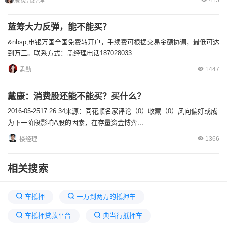
415
戚灵儿经理
蓝筹大力反弹，能不能买？
&nbsp;申银万国全国免费转开户，手续费可根据交易金额协调，最低可达
到万三。联系方式：孟经理电话187028033...
1447
孟勤
戴康：消费股还能不能买？买什么？
2016-05-2517:26:34来源：同花顺名家评论（0）收藏（0）风向偏好或成
为下一阶段影响A股的因素，在存量资金博弈...
1366
楼经理
相关搜索
车抵押
一万到两万的抵押车
车抵押贷款平台
典当行抵押车