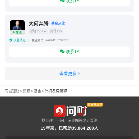
联系TA
大何奔腾
基金从业
帮助7552人
好评115
在线
从业认证
执业编号：A20241107007316
联系TA
查看更多
同城理财
>
资讯
>
基金
>
外扣名词解释
找经理问一问，专业解答少走弯路
19年来，已帮助39,864,289人