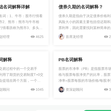
础名词解释详解
债券久期的名词解释？
名词：1、牛市：股市行情看
债券久期是指由于决定债券价格利
市2、熊市：熊市与牛市相
风险大小的因素主要包括偿还期和
行情看跌称为熊市3、多头。
票利率，因此需要找到某种简单的
多头是指投资者对股市看
法，准确直观地反映出债券价格的
赵经理
4625
首席龙经理
2
股价将会看涨4、空头。空头
率风险程度。以上就是我的回答，
通常把股价长期呈下跌趋...
望对你有帮助，...
词解释
PB名词解释
交易过程中的一个交易手
股票的市净率（PB）是指股票市
利用了期货的交易制度T+0交
格与股票每股净资产的比率，股票
会提现在两个方面，一个是
净率=股票每股的市场价格/每股净
中，单方向发生了亏损，那
产。上市公司股票的每股中含净资
赵顾问
1045
资深赵顾问
3
不想平仓割肉的情况下，同
值高而每股市价低的股票，即市净
保行情还会继续行走，损失
越低的股票，其投资价值越高。反
加大，这个时候就加仓做反
上市公司股票的每股中含有净资产
，这样除了亏损了两个单子
低而每股市价高的股票，即市净率