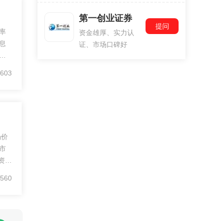
第一创业证券
提问
率
资金雄厚、实力认
息
证、市场口碑好
方
利
603
希
场价
市
资
产
560
率
之
值
越