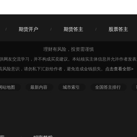
你关注下货币三佳吧，完全满足你的要求了，哪里不懂再问我。
期货开户
期货答主
股票答主
/
/
/
理财有风险，投资需谨慎
仅供网友交流学习，并不构成买卖建议。本站核实主体信息并允许作者发
高风险意识，请勿私下汇款给作者，避免造成金钱损失。
点击查看全部>
网站地图
最新内容
城市索引
全国答主排行