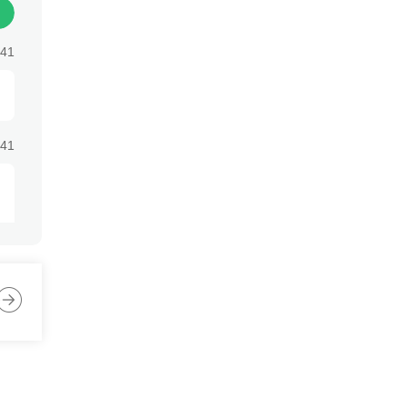
上
越
:41
率
，
:41
:41
:41