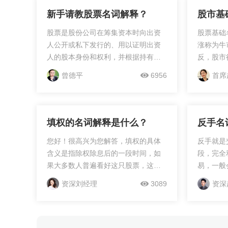
新手请教股票名词解释？
股市基
股票是股份公司在筹集资本时向出资
股票基础
人公开或私下发行的、用以证明出资
涨称为牛
人的股本身份和权利，并根据持有人
反，股市
所持有的股份数享有权益和承担义务
多头市场
曾德平
6956
首席
的凭证。股票是一种有价证券，代表
好，预计
着其持有人（股东）对股份公司的所
市场人们
有权，每
填权的名词解释是什么？
反手名
您好！很高兴为您解答，填权的具体
反手就是
含义是指除权除息后的一段时间，如
段，完全
果大多数人普遍看好这只股票，这只
易，一般
股票的市场价格高于除权除息基准价
交易过程
资深刘经理
3089
资深
格。这是专业术语什么是填权的定
么交易者
义。比如说一只股票的价格是...
时还能确
可能还会
方向单子