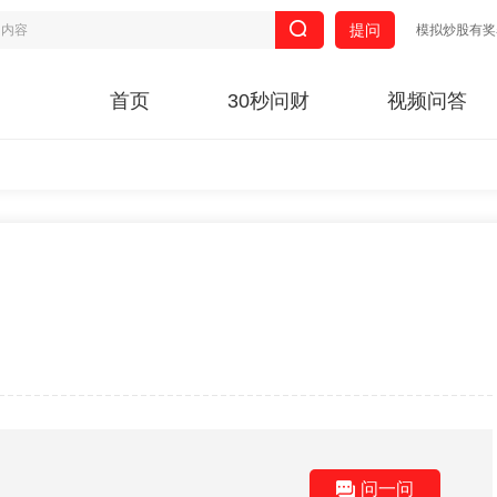
提问
模拟炒股有奖
首页
30秒问财
视频问答
问一问