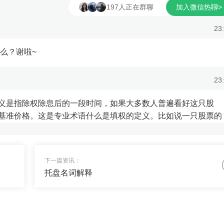
197人正在群聊
加入微信热聊>
润之后，无论涨或者跌，都
高的股票，其投资价值越低。理论
大损失了，如果行情还在继
股票的市净率是越低越好。市净率
23
那么我门可以把亏损的单子
低，股票后续上涨空间较大，市净
留盈利的单子。另一方面提
越高价格泡沫越大，上涨空间较小
么？谢啦~
行情快速转头，比如一段行
下跌回调概率越大。...
经到了上方压力位附近了，
23
台跳水，那么我可以在高位
义是指除权除息后的一段时间，如果大多数人普遍看好这只股
基准价格。这是专业术语什么是填权的定义。比如说一只股票的
23
下一篇资讯：
托盘名词解释
省事，收益超过某宝的，帮忙推荐下~
23