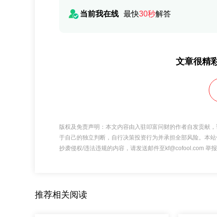
当前我在线
最快
30秒
解答
文章很精
版权及免责声明：本文内容由入驻叩富问财的作者自发贡献，
于自己的独立判断，自行决策投资行为并承担全部风险。本站
抄袭侵权/违法违规的内容，请发送邮件至kf@cofool.com
推荐相关阅读