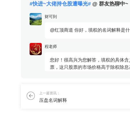
#快进~大佬持仓股遭曝光#
@ 群友热聊中~
之间的利
不会再放
财可到
续延伸，
平掉，只
@红顶商道 你好，填权的名词解释是什
现的就是
情多单已
程老师
很可能高
置做...
您好！很高兴为您解答，填权的具体含
票，这只股票的市场价格高于除权除息
价格是...
京圈红韵
上一篇资讯：
压盘名词解释
有没有什么复利增长的好办法，最好能
刘老师