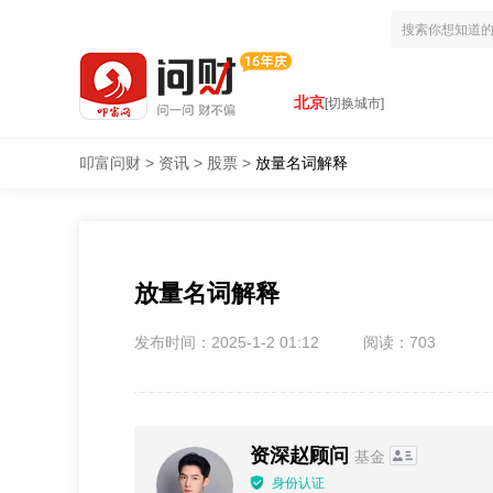
北京
[切换城市]
叩富问财
>
资讯
>
股票
>
放量名词解释
放量名词解释
发布时间：2025-1-2 01:12
阅读：703
资深赵顾问
基金
身份认证