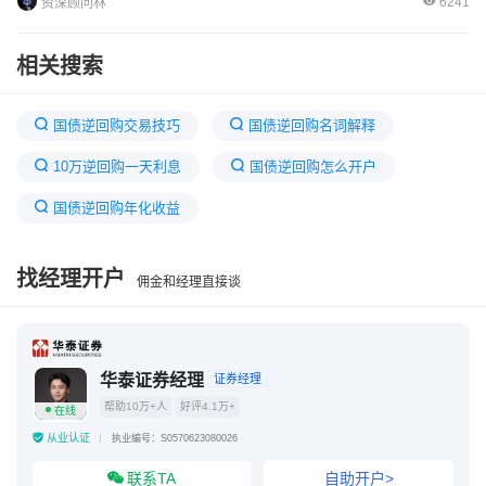
6241
资深顾问林
相关搜索
国债逆回购交易技巧
国债逆回购名词解释
10万逆回购一天利息
国债逆回购怎么开户
国债逆回购年化收益
国债逆回购1000元一天能赚多少
化解债务的三种
找经理开户
佣金和经理直接谈
逆回购14天亏了20万,为什么
国债逆回购 年化收益率自己写
国债逆回购年化收益率怎么算
华泰证券经理
证券经理
帮助10万+人
好评4.1万+
在线
30年期国债收益率或震荡企稳
从业认证
执业编号：S0570623080026
今年首期50年期国债落地
联系TA
自助开户>