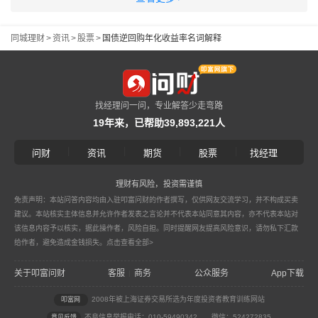
同城理财
>
资讯
>
股票
>
国债逆回购年化收益率名词解释
找经理问一问，专业解答少走弯路
19年来，已帮助39,893,221人
|
|
|
|
问财
资讯
期货
股票
找经理
理财有风险，投资需谨慎
免责声明：本站问答内容均由入驻叩富问财的作者撰写，仅供网友交流学习，并不构成买卖
建议。本站核实主体信息并允许作者发表之言论并不代表本站同意其内容，亦不代表本站对
该信息内容予以核实，据此操作者，风险自担。同时提醒网友提高风险意识，请勿私下汇款
给作者，避免造成金钱损失。
点击查看全部>
关于叩富问财
客服
商务
公众服务
App下载
|
2008年被上海证券交易所选为年度投资者教育训练网站
叩富网
不良信息举报电话：010-59490342
微信：524272835
意见反馈