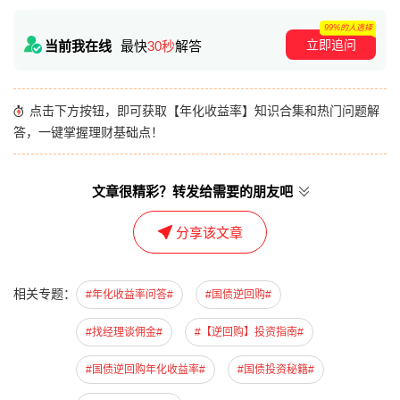
99%的人选择
立即追问
当前我在线
最快
30秒
解答
点击下方按钮，即可获取【年化收益率】知识合集和热门问题解
答，一键掌握理财基础点！
文章很精彩？转发给需要的朋友吧
分享该文章
相关专题：
#年化收益率问答#
#国债逆回购#
#找经理谈佣金#
#【逆回购】投资指南#
#国债逆回购年化收益率#
#国债投资秘籍#