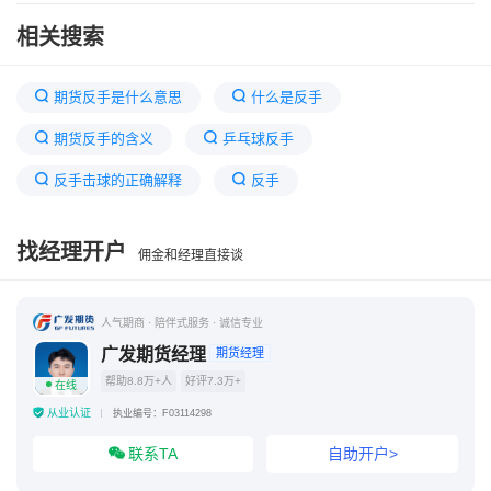
相关搜索
期货反手是什么意思
什么是反手
期货反手的含义
乒乓球反手
反手击球的正确解释
反手
正手刀和反手刀的区别
期货反手需要手续费吗
找经理开户
佣金和经理直接谈
先手弱反手强什么意思
反手刘宗正
反手开啥意思
乒乓球中正手和反手是什么意思
人气期商 · 陪伴式服务 · 诚信专业
广发期货经理
期货经理
帮助8.8万+人
好评7.3万+
在线
从业认证
执业编号：F03114298
联系TA
自助开户>