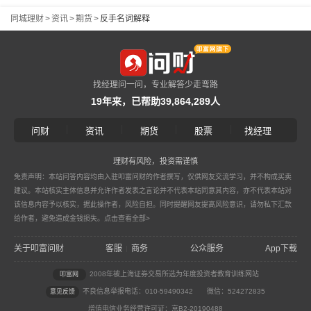
同城理财
>
资讯
>
期货
>
反手名词解释
找经理问一问，专业解答少走弯路
19年来，已帮助39,864,289人
|
|
|
|
问财
资讯
期货
股票
找经理
理财有风险，投资需谨慎
免责声明：本站问答内容均由入驻叩富问财的作者撰写，仅供网友交流学习，并不构成买卖
建议。本站核实主体信息并允许作者发表之言论并不代表本站同意其内容，亦不代表本站对
该信息内容予以核实，据此操作者，风险自担。同时提醒网友提高风险意识，请勿私下汇款
给作者，避免造成金钱损失。
点击查看全部>
关于叩富问财
客服
商务
公众服务
App下载
|
2008年被上海证券交易所选为年度投资者教育训练网站
叩富网
不良信息举报电话：010-59490342
微信：524272835
意见反馈
增值电信业务经营许可证：京B2-20190488