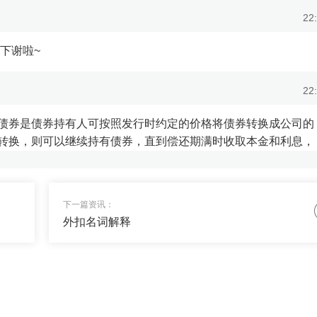
22
下谢啦~
22
债券是债券持有人可按照发行时约定的价格将债券转换成公司的
转换，则可以继续持有债券，直到偿还期满时收取本金和利息，
22
下一篇资讯：
外扣名词解释
基金吗？我想每天都有点收益。
22
】，收益稳定，还没有风险。