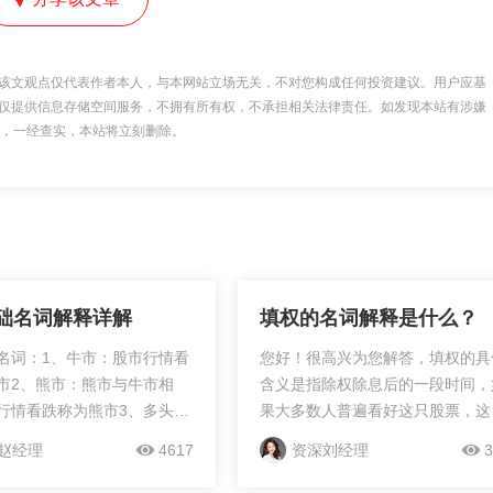
该文观点仅代表作者本人，与本网站立场无关，不对您构成任何投资建议。用户应基
仅提供信息存储空间服务，不拥有所有权，不承担相关法律责任。如发现本站有涉嫌
 举报，一经查实，本站将立刻删除。
础名词解释详解
填权的名词解释是什么？
名词：1、牛市：股市行情看
您好！很高兴为您解答，填权的具
市2、熊市：熊市与牛市相
含义是指除权除息后的一段时间，
行情看跌称为熊市3、多头。
果大多数人普遍看好这只股票，这
多头是指投资者对股市看
股票的市场价格高于除权除息基准
赵经理
4617
资深刘经理
3
股价将会看涨4、空头。空头
格。这是专业术语什么是填权的定
通常把股价长期呈下跌趋...
义。比如说一只股票的价格是...