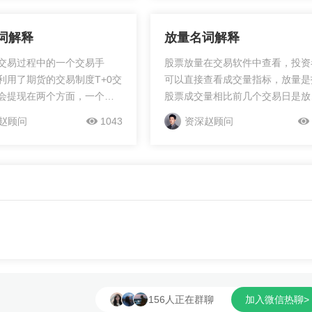
词解释
放量名词解释
交易过程中的一个交易手
股票放量在交易软件中查看，投资
利用了期货的交易制度T+0交
可以直接查看成交量指标，放量是
会提现在两个方面，一个是
股票成交量相比前几个交易日是放
中，单方向发生了亏损，那
的。一般用成交量来衡量股票市场
赵顾问
1043
资深赵顾问
不想平仓割肉的情况下，同
金参与程度，成交量指标是股票的
保行情还会继续行走，损失
向标，成交量越大越好，越大代表
加大，这个时候就加仓做反
场上资金越多，投资者参与度越高
，这样除了亏损了两个单子
股票上涨的概率越大，成交量越小
润之后，无论涨或者跌，都
表市场上资金越少，投资者参与度
大损失了，如果行情还在继
低，股票行情不会太好。...
那么我门可以把亏损的单子
留盈利的单子。另一方面提
行情快速转头，比如一段行
经到了上方压力位附近了，
台跳水，那么我可以在高位
156人正在群聊
加入微信热聊>