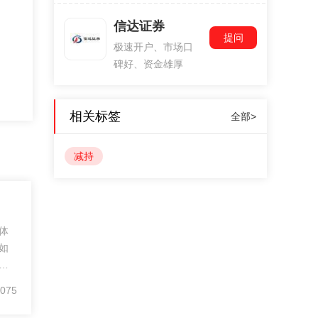
信达证券
提问
极速开户、市场口
碑好、资金雄厚
相关标签
全部>
减持
体
如
只
价
075