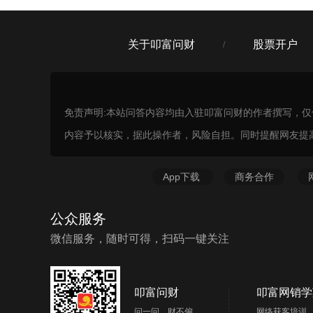
关于叩富问财
股票开户
/
免责声明:本站问答内容均由入驻叩富问财的作者撰写，
内容予以核实，据此操作者，风险自担。同时提醒网友提
App下载
商务合作
公众服务
微信服务，随时可得，扫码一键关注
叩富问财
叩富网销学
问一问，财不偏
网络获客培训