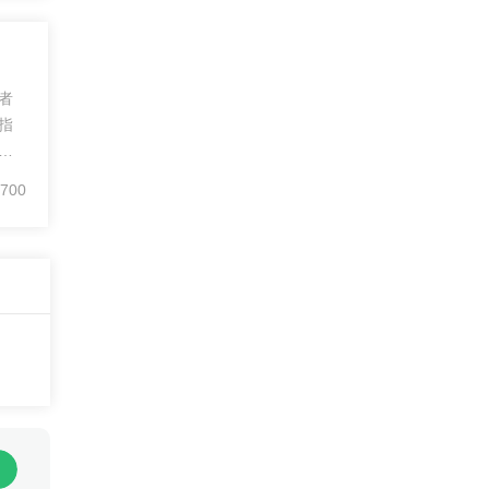
者
指
大
资
700
风
市
，
代
越