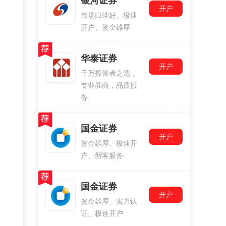
银河证券
开户
市场口碑好、极速
开户、资金雄厚
华泰证券
开户
千万投资者之选，
专业券商，品质服
务
国金证券
开户
资金雄厚、极速开
户、新客服务
国金证券
开户
资金雄厚、实力认
证、极速开户