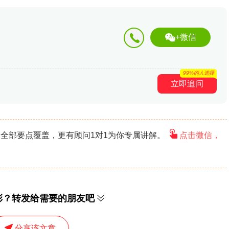
+微信
99%的人选择
立即追问
全部要点覆盖，更有顾问1对1为你专属讲解。
点击微信，
彩？转发给需要的朋友吧
分享该文章