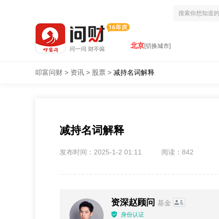
北京
[切换城市]
叩富问财
>
资讯
>
股票
>
减持名词解释
减持名词解释
发布时间：2025-1-2 01:11
阅读：842
资深赵顾问
基金
身份认证