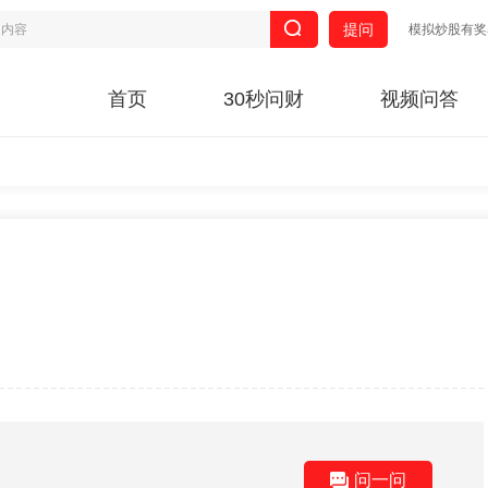
提问
模拟炒股有奖
首页
30秒问财
视频问答
问一问