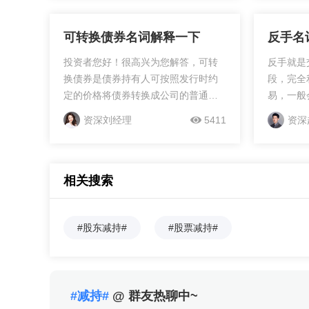
有权，每
可转换债券名词解释一下
反手名
投资者您好！很高兴为您解答，可转
反手就是
换债券是债券持有人可按照发行时约
段，完全
定的价格将债券转换成公司的普通股
易，一般
票的债券。如果债券持有人不想转
交易过程
资深刘经理
5411
资深
换，则可以继续持有债券，直到偿还
么交易者
期满时收取本金和利息，或者...
时还能确
可能还会
方向单子
相关搜索
之间的利
不会再放
#股东减持#
#股票减持#
续延伸，
平掉，只
现的就是
情多单已
很可能高
#减持#
@ 群友热聊中~