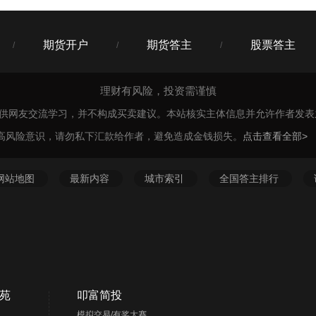
期货开户
期货答主
股票答主
/
/
/
理财有风险，投资需谨慎
仅供网友交流学习，并不构成买卖建议。本站核实主体信息并允许作者发
高风险意识，请勿私下汇款给作者，避免造成金钱损失。
点击查看全部>
网站地图
最新内容
城市索引
全国答主排行
苑
叩富简投
模拟交易/有奖大赛