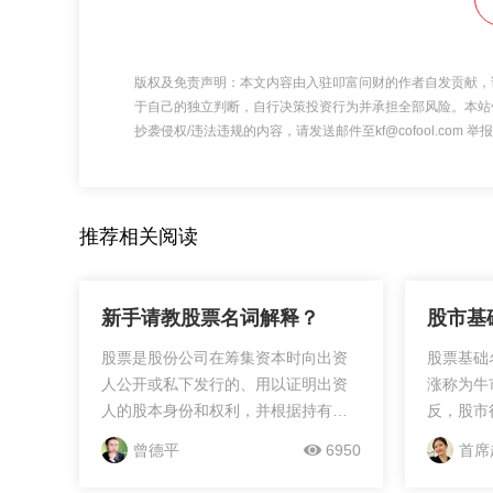
版权及免责声明：本文内容由入驻叩富问财的作者自发贡献，
于自己的独立判断，自行决策投资行为并承担全部风险。本站
抄袭侵权/违法违规的内容，请发送邮件至kf@cofool.com
推荐相关阅读
新手请教股票名词解释？
股市基
股票是股份公司在筹集资本时向出资
股票基础
人公开或私下发行的、用以证明出资
涨称为牛
人的股本身份和权利，并根据持有人
反，股市
所持有的股份数享有权益和承担义务
多头市场
曾德平
6950
首席
的凭证。股票是一种有价证券，代表
好，预计
着其持有人（股东）对股份公司的所
市场人们