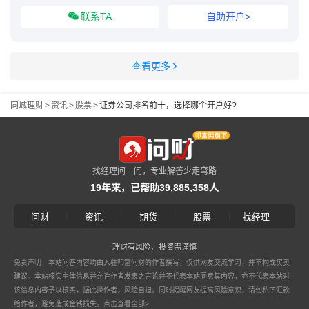
联系TA
自助开户>
查看更多
同城理财
>
资讯
>
股票
>
证券公司排名前十，选择哪个开户好?
找经理问一问，专业解答少走弯路
19年来，已帮助39,885,358人
|
|
|
|
问财
资讯
期货
股票
找经理
理财有风险，投资需谨慎
免责声明：本站问答内容均由入驻叩富问财的作者撰写，仅供网友交流学习，并不构成买卖
建议。本站核实主体信息并允许作者发表之言论并不代表本站同意其内容，亦不代表本站对
该信息内容予以核实，据此操作者，风险自担。同时提醒网友提高风险意识，请勿私下汇款
给作者，避免造成金钱损失。
点击查看全部>