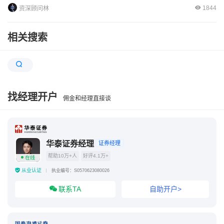
1844
资深顾问林
相关搜索
找经理开户
佣金和经理直接谈
华泰证券经理
证券经理
帮助10万+人
好评4.1万+
在线
从业认证
执业编号：S0570623080026
联系TA
自助开户>