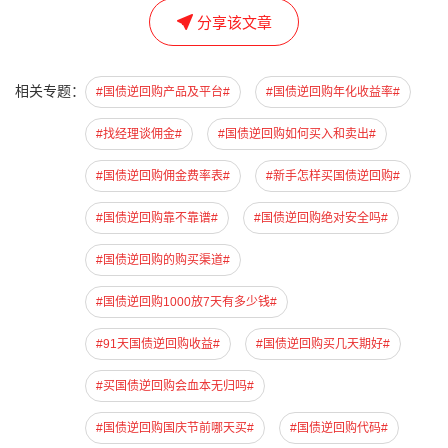
分享该文章
相关专题：
#国债逆回购产品及平台#
#国债逆回购年化收益率#
#找经理谈佣金#
#国债逆回购如何买入和卖出#
#国债逆回购佣金费率表#
#新手怎样买国债逆回购#
#国债逆回购靠不靠谱#
#国债逆回购绝对安全吗#
#国债逆回购的购买渠道#
#国债逆回购1000放7天有多少钱#
#91天国债逆回购收益#
#国债逆回购买几天期好#
#买国债逆回购会血本无归吗#
#国债逆回购国庆节前哪天买#
#国债逆回购代码#