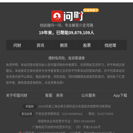
找经理问一问，专业解答少走弯路
19年来，已帮助39,879,109人
|
|
|
|
问财
资讯
期货
股票
找经理
理财有风险，投资需谨慎
免责声明：本站问答内容均由入驻叩富问财的作者撰写，仅供网友交流学习，并不构成买卖
建议。本站核实主体信息并允许作者发表之言论并不代表本站同意其内容，亦不代表本站对
该信息内容予以核实，据此操作者，风险自担。同时提醒网友提高风险意识，请勿私下汇款
给作者，避免造成金钱损失。
点击查看全部>
关于叩富问财
客服
商务
公众服务
App下载
|
2008年被上海证券交易所选为年度投资者教育训练网站
叩富网
不良信息举报电话：010-59490342
微信：524272835
意见反馈
增值电信业务经营许可证：京B2-20190488
广播电视节目制作经营许可证：（京）字第18189号