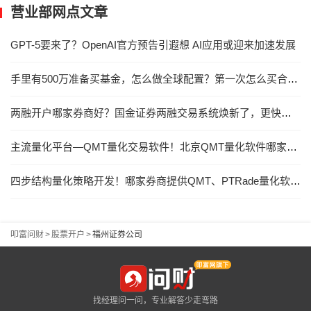
营业部网点文章
GPT-5要来了？OpenAI官方预告引遐想 AI应用或迎来加速发展
手里有500万准备买基金，怎么做全球配置？第一次怎么买合适？
两融开户哪家券商好？国金证券两融交易系统焕新了，更快速的两融委托交易！
主流量化平台—QMT量化交易软件！北京QMT量化软件哪家券商能提供QMT量化交易？
四步结构量化策略开发！哪家券商提供QMT、PTRade量化软件免费使用？
叩富问财
>
股票开户
>
福州证券公司
找经理问一问，专业解答少走弯路