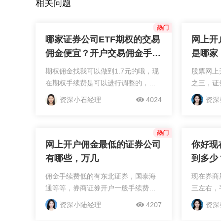
相关问题
哪家证券公司ETF期权的交易
网上开
佣金便宜？开户交易佣金手续
是哪家
费低是多少？
司佣金
期权佣金找我可以做到1.7元的哦，现
股票网上
在期权手续费是可以进行调整的，办
之三，证
理开户前，是可以提前联系线上的客
其实际运
资深小石经理
4024
资深
户经理进行佣金费率的协商和沟通。
您可以在
新开账户开通商品期权交易权限：1、
经理，与
需要近20交易日日...
金，为您节
网上开户佣金最低的证券公司
你好现
有哪些，万几
到多少
的?
佣金手续费低的有东北证券，国泰海
现在券商
通等等，券商证券开户一般手续费默
三左右，
认万三左右，证券市场中每个证券公
所收取的
资深小陆经理
4207
资深
司给的优惠程度都是有所差别的，就
可以在线