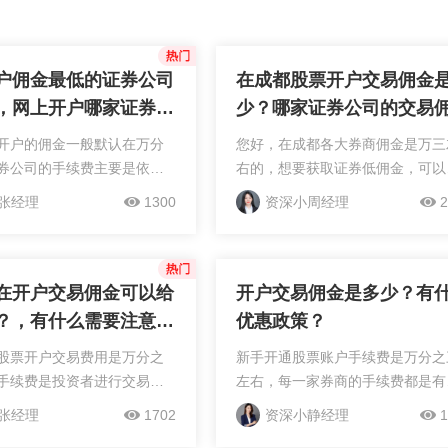
户佣金最低的证券公司
在成都股票开户交易佣金
，网上开户哪家证券公
少？哪家证券公司的交易
比较低
手续费最低呢？
开户的佣金一般默认在万分
您好，在成都各大券商佣金是万三
券公司的手续费主要是依据
右的，想要获取证券低佣金，可以
营成本来指定的优惠方案，
系客户经理协商，根据资金量和交
张经理
1300
资深小周经理
2
开户前找到线上券商的客户
频率争取优惠；增加账户资产，成
其进行协商降低您的交易佣
优质客户以享受费率优惠；参与券
约更多的交易成...
官方的新客户或存量客户佣...
在开户交易佣金可以给
开户交易佣金是多少？有
？，有什么需要注意
优惠政策？
股票开户交易费用是万分之
新手开通股票账户手续费是万分之
手续费是投资者进行交易时
左右，每一家券商的手续费都是有
费用，证券公司的手续费是
差别的，券商根据自身的规模及运
张经理
1702
资深小静经理
1
进行协商的，网上联系客户
的成本制定了默认的手续费标准，