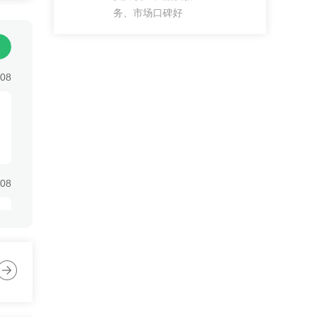
低
务、市场口碑好
:08
:08
:08