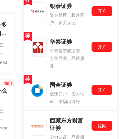
银泰证券
开户
资金雄厚、极速开
户、实力认证
是多
佣金
华泰证券
左
开户
千万投资者之选，
联
专业券商，品质服
易
634
务
为
商
国金证券
开户
什么
极速开户、实力认
证、市场口碑好
三
所
西藏东方财富
作
提问
证券
725
开
实力认证、品质服