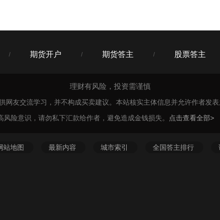
期货开户
期货答主
股票答主
/
/
/
理财有风险，投资需谨慎
仅供网友交流学习，并不构成买卖建议。本站核实主体信息并允许作者发
高风险意识，请勿私下汇款给作者，避免造成金钱损失。
点击查看全部>
网站地图
最新内容
城市索引
全国答主排行