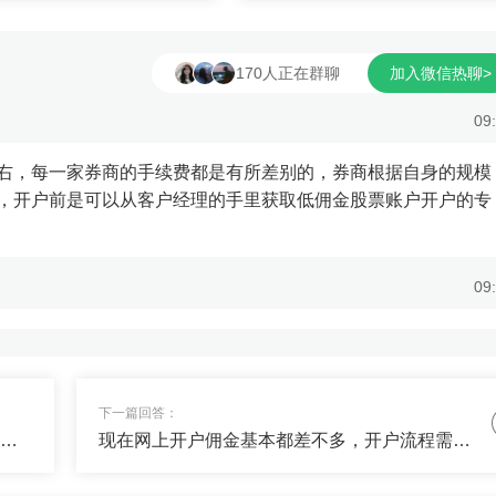
办理开户的话，佣金就会比
户前是可以从客户经理的手里获取
或者到营业部开...
佣金股票账户开户的专属渠...
170人正在群聊
加入微信热聊>
09
右，每一家券商的手续费都是有所差别的，券商根据自身的规模
，开户前是可以从客户经理的手里获取低佣金股票账户开户的专
09
或者债券，能否给我列一个资产配置方案，谢了~
09
下一篇回答：
您好，证券公司开户佣金多少?需要看一下您开户的渠道的，如果自行去官网开户，佣金默认都是比较高的，在万三到千三之间的，想要开通低佣证券账户，咱们最好联系客户经理在券商平台进行开户办理的，...
现在网上开户佣金基本都差不多，开户流程需要用到身份证、银行卡，下载交易软件就可以办理了，简单方便。
50%+长钱30（用来搏收益）具体的配置单我私信发你。