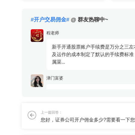
算是同一证券公司的不同营业部给的
经理申请
都不一样。低佣金账户的开...
您自行开户
#开户交易佣金#
@ 群友热聊中~
程老师
新手开通股票账户手续费是万分之三左
及运作的成本制定了默认的手续费标准
属渠...
津门富婆
我现在有5万块活钱，想配置一些基金
刘老师
上一篇回答：
资产配置方案建议配置活钱20%+稳钱