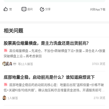
追问
分享
赞
问财App下载
相关问题
股票高位缩量横盘，是主力洗盘还是出货前兆？
高位缩量横盘→先减仓，不加仓•跌破横盘下沿+放量→清仓走人•放量
突破横盘上沿→再考虑拿回
3703 浏览
等12人解答
底部地量企稳，启动前兆是什么？谁知道麻烦说下
底部地量企稳后的启动前兆核心是：‌地量后出现“温和倍量+价格不破
低+关键K线/均线共振”‌，确认抛压耗尽且增量资金进场，开通服务前可以
提前联系线上客户经理办理，获得市场上第一手研报、市...
270 浏览
1人解答