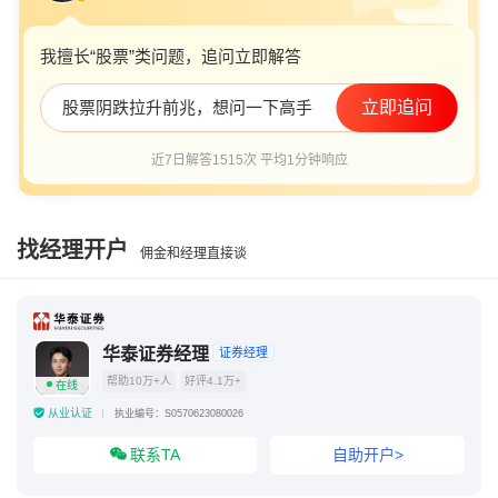
我擅长“股票”类问题，追问立即解答
股票阴跌拉升前兆，想问一下高手
立即追问
近7日解答1515次 平均1分钟响应
找经理开户
佣金和经理直接谈
华泰证券经理
证券经理
帮助10万+人
好评4.1万+
在线
从业认证
执业编号：S0570623080026
联系TA
自助开户>