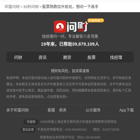
叩富问财
>
30秒问财
>
股票阴跌拉升前兆，想问一下高手
找经理问一问，专业解答少走弯路
19年来，已帮助39,879,109人
|
|
|
|
问财
资讯
期货
股票
找经理
理财有风险，投资需谨慎
免责声明：本站问答内容均由入驻叩富问财的作者撰写，仅供网友交流学习，并不构成买卖
建议。本站核实主体信息并允许作者发表之言论并不代表本站同意其内容，亦不代表本站对
该信息内容予以核实，据此操作者，风险自担。同时提醒网友提高风险意识，请勿私下汇款
给作者，避免造成金钱损失。
点击查看全部>
关于叩富问财
客服
商务
公众服务
App下载
|
2008年被上海证券交易所选为年度投资者教育训练网站
叩富网
不良信息举报电话：010-59490342
微信：524272835
意见反馈
增值电信业务经营许可证：京B2-20190488