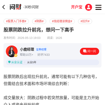
30秒问财
·
开户宝
#股票入门手册#
#阴跌#
#找经理谈佣金#
#拉升#
股票阴跌拉升前兆，想问一下高手
发布时间：2026-05-13 19:03
阅读：1626
小鹿经理
证券经理
问一问
帮助10万+
好评7433
从业认证
从业5年
股票阴跌后出现拉升前兆，通常可能有以下几种信号，
但需结合技术面和市场环境综合判断：
成交量放大：阴跌过程中若突然放量，可能是主力开始
介入或资金开始抄底。