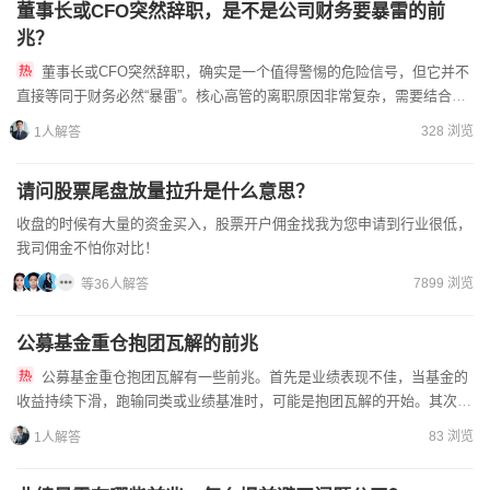
董事长或CFO突然辞职，是不是公司财务要暴雷的前
兆？
董事长或CFO突然辞职，确实是一个值得警惕的危险信号，但它并不
直接等同于财务必然“暴雷”。核心高管的离职原因非常复杂，需要结合具
体情况分析。根据近年案例，可以将原因归为“危险信号”与“...
328 浏览
1人解答
请问股票尾盘放量拉升是什么意思？
收盘的时候有大量的资金买入，股票开户佣金找我为您申请到行业很低，
我司佣金不怕你对比！
7899 浏览
等36人解答
公募基金重仓抱团瓦解的前兆
公募基金重仓抱团瓦解有一些前兆。首先是业绩表现不佳，当基金的
收益持续下滑，跑输同类或业绩基准时，可能是抱团瓦解的开始。其次是
资金流出，大量资金从相关基金赎回，会影响基金的资金规模和操作...
83 浏览
1人解答