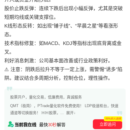
股价止跌反弹：连续下跌后出现小幅反弹，尤其是突破
短期均线或关键支撑位。
K线形态反转：如出现“锤子线”、“早晨之星”等看涨形
态。
技术指标修复：如MACD、KDJ等指标出现底背离或金
叉。
利好消息刺激：公司基本面改善或行业政策利好。
⚠️ 注意：阴跌后拉升不等于一定上涨，需警惕“诱多”陷
阱。建议结合多周期分析，控制仓位，理性操作。
股票开户，量化交易，低廉费用，真诚服务
QMT（极简），PTrade量化软件免费使用！ LDP极速柜台，快速
通道等切换服务！ ￼￼股票，...
展开↓
99%的人选择
立即追问
当前我在线
最快
30秒
解答