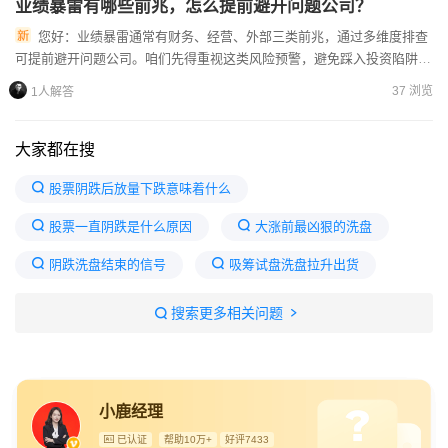
业绩暴雷有哪些前兆，怎么提前避开问题公司？
您好：业绩暴雷通常有财务、经营、外部三类前兆，通过多维度排查
可提前避开问题公司。咱们先得重视这类风险预警，避免踩入投资陷阱。
首先拆解前兆：财务上，营收与利润增速背离、应收账款或存货大幅...
37 浏览
1人解答
大家都在搜
股票阴跌后放量下跌意味着什么
股票一直阴跌是什么原因
大涨前最凶狠的洗盘
阴跌洗盘结束的信号
吸筹试盘洗盘拉升出货
拉升前的洗盘试盘6个特征
股票拉升前的四个特征
搜索更多相关问题
一直阴跌的股票会涨吗
妖股暴涨前4个征兆
主力拉升前一定有的三种情况
涨停后一直阴跌
小鹿经理
A股彻底变天
已认证
帮助10万+
好评7433