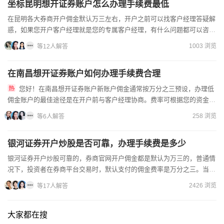
坐标昆明想开证券账户怎么办理手续费最低
在昆明各大券商开户佣金默认万三左右，开户之前可以找客户经理答疑解
惑，如果您开户客户经理就是您的专属客户经理，有什么问题都可以咨询
客户经理，并且客户经理有低佣开户渠道，选对开户渠道，开户...
1003 浏览
等12人解答
在南昌想开证券账户如何办理手续费合理
您好！在南昌想开证券账户新账户佣金通常按万分之三预设，办理低
佣金账户的最佳途径是在开户前与客户经理协商。费率可根据您的资金规
模灵活调整，为您提前争取到更优惠的条件，让投资成本更具竞争力...
258 浏览
等6人解答
银河证券开户炒股是否可靠，办理手续费是多少
银河证券开户炒股可靠的，券商官网开户佣金都是默认为万三的，普通情
况下，投资者在券商平台交易时，默认支付的佣金费率是万分之三。当今
时代，线上办理证券开户被广大投资者认可。能否调整佣金？请...
2426 浏览
等17人解答
大家都在搜