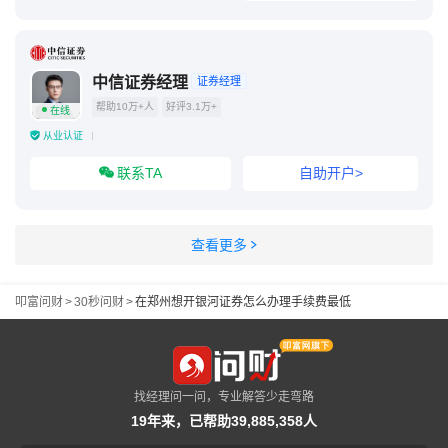
中信证券经理
证券经理
帮助10万+人
好评3.1万+
在线
从业认证
联系TA
自助开户>
查看更多
叩富问财
>
30秒问财
>
在郑州想开银河证券怎么办理手续费最低
找经理问一问，专业解答少走弯路
19年来，已帮助39,885,358人