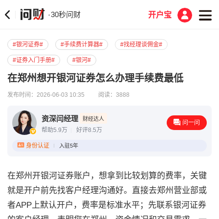
30秒问财
·
开户宝
#银河证券#
#手续费计算器#
#找经理谈佣金#
#证券入门手册#
#银河#
在郑州想开银河证券怎么办理手续费最低
发布时间：2026-06-03 10:35
阅读：3888
资深闫经理
财经达人
问一问
帮助5.9万
好评8.5万
身份认证
入驻5年
在郑州开银河证券账户，想拿到比较划算的费率，关键
就是开户前先找客户经理沟通好。直接去郑州营业部或
者APP上默认开户，费率是标准水平；先联系银河证券