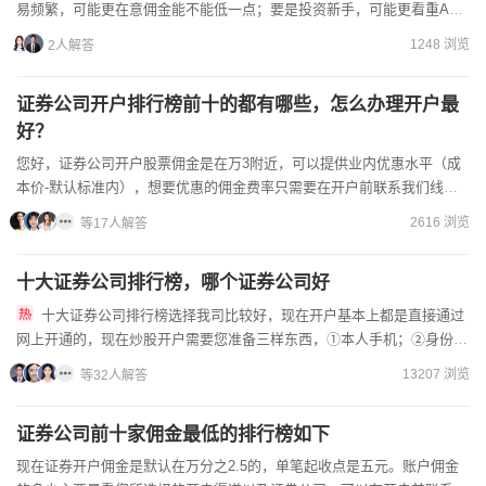
易频繁，可能更在意佣金能不能低一点；要是投资新手，可能更看重APP
好不好用、有没有人指导。有的券商佣金有优惠，有的服务...
1248 浏览
2人解答
证券公司开户排行榜前十的都有哪些，怎么办理开户最
好？
您好，证券公司开户股票佣金是在万3附近，可以提供业内优惠水平（成
本价-默认标准内），想要优惠的佣金费率只需要在开户前联系我们线上
客户经理，商谈后即可轻松获取低价标准的，这样可以为后期交...
2616 浏览
等17人解答
十大证券公司排行榜，哪个证券公司好
十大证券公司排行榜选择我司比较好，现在开户基本上都是直接通过
网上开通的，现在炒股开户需要您准备三样东西，①本人手机；②身份证
原件；③银行卡。开户审核通过之后一般是在交易日的当...
13207 浏览
等32人解答
证券公司前十家佣金最低的排行榜如下
现在证券开户佣金是默认在万分之2.5的，单笔起收点是五元。账户佣金