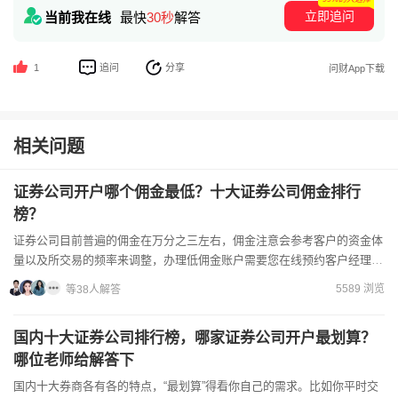
立即追问
当前我在线
最快
30秒
解答
追问
分享
1
问财App下载
相关问题
证券公司开户哪个佣金最低？十大证券公司佣金排行
榜？
证券公司目前普遍的佣金在万分之三左右，佣金注意会参考客户的资金体
量以及所交易的频率来调整，办理低佣金账户需要您在线预约客户经理进
行申请，因为线上的客户经理手里有优惠。现在网上即可办理开...
5589 浏览
等38人解答
国内十大证券公司排行榜，哪家证券公司开户最划算？
哪位老师给解答下
国内十大券商各有各的特点，“最划算”得看你自己的需求。比如你平时交