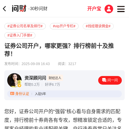
30秒问财
·
开户宝
#证券公司名单及排行#
#vip开户专栏#
#找经理谈佣金#
#证券入门手册#
证券公司开户，哪家更强？排行榜前十及推
荐！
发布时间：2025-09-09 16:43
阅读：3217
资深顾问闫
财经达人
问一问
帮助5.2万
好评6.7万
身份认证
入驻5年
您好，证券公司开户的“强弱”核心看与自身需求的匹配
度，排行榜前十券商各有专攻，想精准锁定合适的，专
属客户经理的专业适配很关键。自行选券商常只关注名