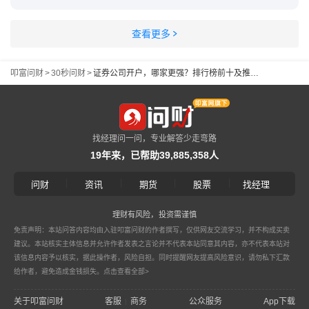
查看更多
叩富问财
>
30秒问财
>
证券公司开户，哪家更强？排行榜前十及推荐！
找经理问一问，专业解答少走弯路
19年来，已帮助39,885,358人
|
|
|
|
问财
资讯
期货
股票
找经理
理财有风险，投资需谨慎
免责声明：本站问答内容均由入驻叩富问财的作者撰写，仅供网友交流学习，并不构成买卖
建议。本站核实主体信息并允许作者发表之言论并不代表本站同意其内容，亦不代表本站对
该信息内容予以核实，据此操作者，风险自担。同时提醒网友提高风险意识，请勿私下汇款
给作者，避免造成金钱损失。
点击查看全部>
关于叩富问财
客服
商务
公众服务
App下载
|