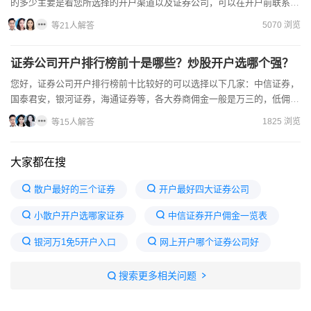
的多少主要是看您所选择的开户渠道以及证券公司，可以在开户前联系客
户经理下调佣金，因为线上的客户经理可以免费帮您降低佣金...
5070 浏览
等21人解答
证券公司开户排行榜前十是哪些？炒股开户选哪个强？
您好，证券公司开户排行榜前十比较好的可以选择以下几家：中信证券，
国泰君安，银河证券，海通证券等，各大券商佣金一般是万三的，低佣金
开户找客户经理办理的，直接在线上开户更方便快捷，完成开户...
1825 浏览
等15人解答
大家都在搜
散户最好的三个证券
开户最好四大证券公司
小散户开户选哪家证券
中信证券开户佣金一览表
银河万1免5开户入口
网上开户哪个证券公司好
十大证券公司排名
十大证券公司佣金最低
搜索更多相关问题
上市证券公司排名
什么证券公司开户最好