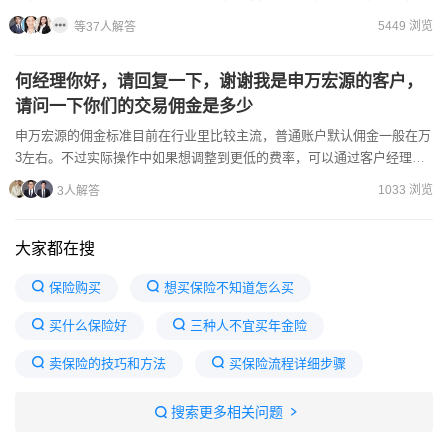
去附近营业网点办理，当然也可线上办理，这个是...
5449 浏览
等37人解答
何经理你好，请回复一下，谢谢我是申万宏源的客户，
请问一下你们的交易佣金是多少
申万宏源的佣金标准目前在行业里比较主流，普通账户默认佣金一般在万
3左右。不过实际操作中如果想调整到更低的费率，可以通过客户经理单
独协商申请，线上开户通常会有专属的优惠空间。具体调整幅度...
1033 浏览
3人解答
大家都在搜
保险购买
想买保险不知道怎么买
买什么保险好
三种人不宜买年金险
卖保险的技巧和方法
买保险流程详细步骤
买保险买哪几种险最划算
普通人怎么买保险
搜索更多相关问题
卖保险一年挣100万是真的吗