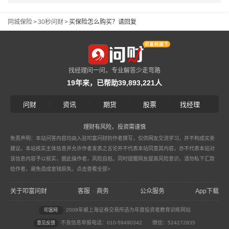
同城保险
>
30秒问财
>
买保险怎么购买？请回复
找经理问一问，专业解答少走弯路
19年来，已帮助39,893,221人
|
|
|
|
问财
资讯
期货
股票
找经理
理财有风险，投资需谨慎
免责声明：本站问答内容均由入驻叩富问财的作者撰写，仅供网友交流学习，并不构成买卖
建议。本站核实主体信息并允许作者发表之言论并不代表本站同意其内容，亦不代表本站对
该信息内容予以核实，据此操作者，风险自担。同时提醒网友提高风险意识，请勿私下汇款
给作者，避免造成金钱损失。
点击查看全部>
关于叩富问财
客服
商务
公众服务
App下载
|
2008年被上海证券交易所选为年度投资者教育训练网站
叩富网
不良信息举报电话：010-59490342
微信：524272835
意见反馈