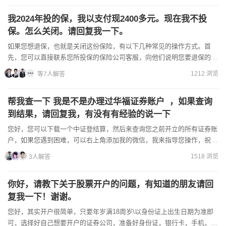
我2024年投的保，我以支付现2400多元。现在我不投
保。怎么关闭。请回复我一下。
如果您想退保，也就是关闭这份保险，有以下几种常见的操作方式。首
先，您可以直接联系您所投保的保险公司客服，向他们说明您要退保的意
愿，客服会指导您完成后续流程。一般可能需要您提供一些身份信...
1212 浏览
等7人解答
帮我查一下 我是不是办理过华福证券账户 ，如果查询
到结果，请回复我，有没有有经验的说一下
您好，您可以下载一个中证登结算，然后来查询您之前开立的所有证券账
户，如果您遇到困难，可以右上角添加我的微信，我来指导您操作，祝您
投资顺利
1518 浏览
3人解答
你好，请教下关于股票开户的问题，有知道的朋友请回
复我一下！谢谢。
您好，其实开户很简单，只要年岁满18周岁\以身份证上出生日期为准即
可，选择好自己想要开户的证券公司，准备好身份证，银行卡，手机，可