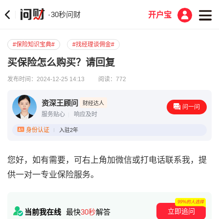
30秒问财
·
开户宝
#保险知识宝典#
#找经理谈佣金#
买保险怎么购买？请回复
发布时间：2024-12-25 14:13
阅读：772
资深王顾问
财经达人
问一问
服务贴心
响应及时
身份认证
入驻2年
您好，如有需要，可右上角加微信或打电话联系我，提
供一对一专业保险服务。
99%的人选择
立即追问
当前我在线
最快
30秒
解答