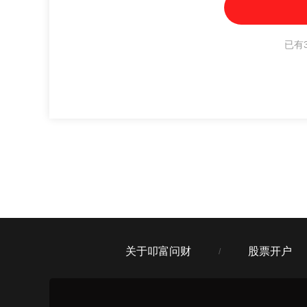
已有3
关于叩富问财
股票开户
/