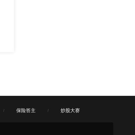
保险答主
炒股大赛
/
/