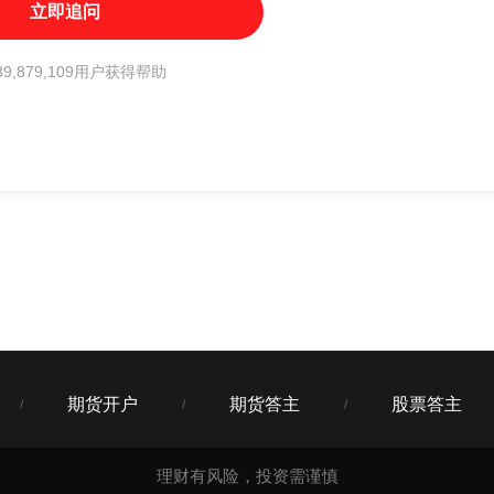
立即追问
9,879,109用户获得帮助
期货开户
期货答主
股票答主
/
/
/
理财有风险，投资需谨慎