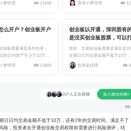
及以上。一般来说佣金费率主
年限有24个月及以上。证券自行
小梦经理
21409
资深小梦经理
12
这样的，具体佣金的收取各
的默认佣金在万三左右，证券市场
是有所差别的，建议您开户
每个券商给的优惠程度都是有所差
的证券工...
的，就算是同一券商的...
怎么开户？创业板开户
创业板以开通，深圳股有
是没买创业板股票，可以
业板的新股吗？
创业板需要满足条件的有：
你好，交易创业板需要是满足近2
易日的日均资产不少于10万并
交易日日均交易金额不低于10万
年及以上交易经验。现在客
有2年的交易时间。满足不了条件
小梦经理
13883
首席孟经理
8
理证券账户的佣金主要是在
能办理的。创业板投资属于高风险
，股票交易手续费包括：佣
投资者在开通创业板交易权限前需
和过户费。...
进行风险测评，结果...
207人正在群聊
加入微信热聊>
09
易日日均交易金额不低于10万，还有2年的交易时间。满足不了
风险，投资者在开通创业板交易权限前需要进行风险测评，结