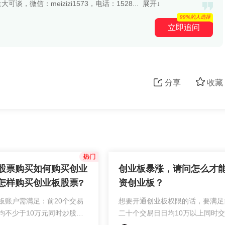
，微信：meizizi1573，电话：1528...
展开↓
99%的人选择
立即追问
分享
收藏
股票购买如何购买创业
创业板暴涨，请问怎么才
怎样购买创业板股票?
资创业板？
板账户需满足：前20个交易
想要开通创业板权限的话，要满足
均不少于10万元同时炒股经
二十个交易日日均10万以上同时