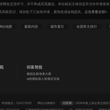
仅供网友交流学习，并不构成买卖建议。本站核实主体信息并允许作者发
高风险意识，请勿私下汇款给作者，避免造成金钱损失。
点击查看全部>
网站地图
最新内容
城市索引
全国答主排行
苑
叩富简投
模拟交易/有奖大赛
ai炒股机器人/炒股百宝箱
2 举报微信：524272835
网站法律顾问
叩富网
2008年被上海证券交易