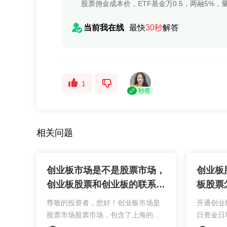
股票佣金成本价，ETF基金万0.5，两融5%，量大可谈
当前我在线
最快
30秒
解答
1
秒答
相关问题
创业板市场是不是股票市场，
创业板
创业板股票和创业板的联系是
板股票
什么，创业板股票是在主板还
尊敬的投资者，您好！创业板市场是
开通创业
是在创业板？
股票市场股票市场，包含了上海的和
日资金日