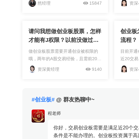
深圳的深圳的，包含了中小板和创业
验有2年
然经理
15847
资深
板。创业板权限开通需要满足，申请
要是万三
开通权限前20个交易日证券账户及资
个地方都
金账户内的资产日均不低...
前咨询线上
请问我想做创业板股票，怎样
创业板
才能有J权限？以前没做过创
流程？
业板。
做创业板股票需要开通创业被权限的
目前开通
哦，两年的A股交易经验，且需前20个
近20交
交易日日均资产不少于10万元即可开
且具备两
资深黄经理
9140
资深
通创业板。但创业板股票目前涨跌幅
户经理办
为20%，风险相对较大，一定能帮到
万三左右
你。
金、印花税
#创业板#
@ 群友热聊中~
程老师
你好，交易创业板需要是满足近20个交
条件是不能办理的。创业板投资属于高