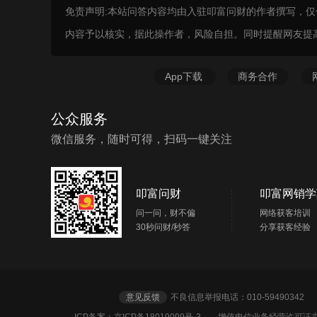
免责声明:本站问答内容均由入驻叩富问财的作者撰写，
内容予以核实，据此操作者，风险自担。同时提醒网友提
App下载
商务合作
公众服务
微信服务，随时可得，扫码一键关注
叩富问财
叩富网销学
问一问，财不偏
网络获客培训
30秒问财/秒答
分享获客经验
意见反馈
不良信息举报电话：010-5949034