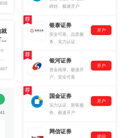
开户
838
碑好、极速开户
中
别
银泰证券
开户
的就
安全可靠、品质服
打创
务、实力认证
0个
，还
银河证券
是不
开户
467
资金雄厚、极速开
，
户、安全可靠
要
国金证券
开户
实力认证、新客服
:41
务、极速开户
网信证券
提问