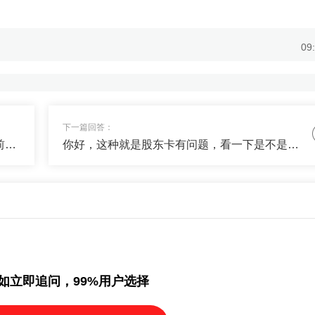
09
否给我一些稳定收益+搏高收益的产品，我配置一些对冲风险？
09
下一篇回答：
首次开通创业板需要满足两年交易经验，加前20个交易日日均资产10万，然后在app上开通，如果开的之前开过的话可以共享开版权限。如果在我们这边开户可以微信加下我发一下姓名和身份证号帮您确认一下
你好，这种就是股东卡有问题，看一下是不是证券账户。超过了三家需要先去注销，如果是在我们这边开户，可以微信直接联系我指导下一步
定增值的钱+30%搏高收益，我私信你了，看下配置单~
如立即追问，99%用户选择