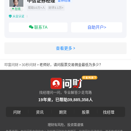
中信证券经理
证券经理
帮助10万+人
好评3.1万+
在线
从业认证
联系TA
自助开户>
查看更多
叩富问财
>
30秒问财
>
老师好，请问股票交易佣金最低为多少？
找经理问一问，专业解答少走弯路
19年来，已帮助39,885,358人
|
|
|
|
问财
资讯
期货
股票
找经理
理财有风险，投资需谨慎