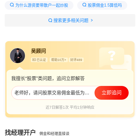
为什么游资要带散户一起炒股
股票佣金1.5算低吗
股票老师带人炒股是真的吗
2元至3元低价优质股票
搜索更多相关问题
证券交易佣金最低多少
10万炒股佣金最低多少
炒股老师带的套路
吴顾问
已认证
帮助10万+
好评489
我擅长“股票”类问题，追问立即解答
老师好，请问股票交易佣金最低为多少？
立即追问
近7日解答1次 平均1分钟响应
找经理开户
佣金和经理直接谈