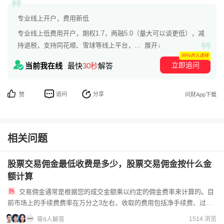
专业线上开户，费用新低
专业线上低费用开户，期权1.7，两融5.0（量大可以谈更低），减
持退税，支持同花顺、雪球等线上平台，...
展开↓
99%的人选择
立即追问
当前我在线
最快
30秒
解答
追问
分享
赞
问财App下载
相关问题
股票交易佣金最低收费是多少，股票交易佣金按什么金
额计算
交易佣金通常是根据您的成交金额乘以约定的佣金费率来计算的。目
前市场上的手续费费率在万分之3左右，收取的费用包括净手续费、过户
费以及规费等，想要申请低佣金一定要提前联系客户经理办理，找客...
1514 浏览
等9人解答