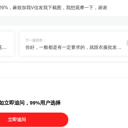
26%，麻烦加我V信发我下截图，我想观摩一下，谢谢
00
仓了，可以看下。
下一篇回答：
你好，不同券商交易软件不同，我司支持同花顺大智慧通达信，有需要可以联系我办理哦
你好，一般都是有一定要求的，就跟衣服批发一样的道理，我司佣金公道有需求欢迎联系我办理
如立即追问，99%用户选择
立即追问