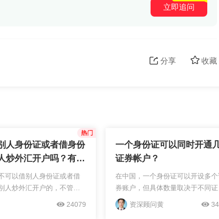
立即追问
分享
收藏
别人身份证或者借身份
一个身份证可以同时开通
人炒外汇开户吗？有什
证券帐户？
？
不可以借别人身份证或者借
在中国，一个身份证可以开设多个
别人炒外汇开户的，不管您
券账户，但具体数量取决于不同证
投资都是不可以借别人身份
交易所的规定。例如，上海证券交
24079
资深顾问黄
34
身份证给别人的，因为投资
所允许一个身份证开设最多三个股