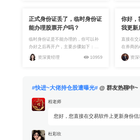
本身就是
解风险才能
正式身份证丢了，临时身份证
你好，
能办理股票开户吗？
我更新
份证的
临时身份证是不能办理的，你可以补
直接在交
办好之后再开户，主要步骤如下：下
在券商的
载交易软件，注册，填写信息，上传
通，炒股
资深黄经理
10959
资深
身份证正反面，风险评估，视频认
小时接受
证，提交审核，手机下载券商交易
APP后填写个人信...
#快进~大佬持仓股遭曝光#
@ 群友热聊中~
程老师
您好，您直接在交易软件上更新身份信
杜彩欣