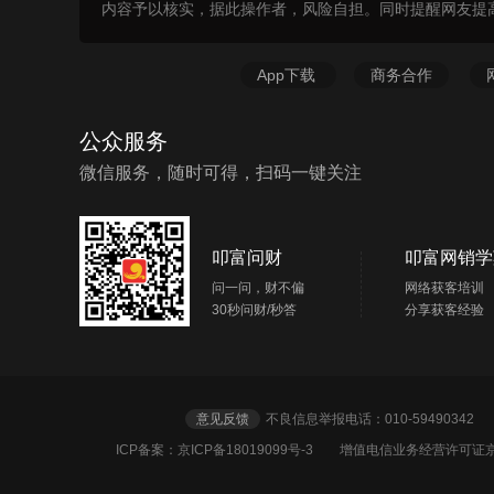
内容予以核实，据此操作者，风险自担。同时提醒网友提
App下载
商务合作
公众服务
微信服务，随时可得，扫码一键关注
叩富问财
叩富网销学
问一问，财不偏
网络获客培训
30秒问财/秒答
分享获客经验
意见反馈
不良信息举报电话：010-5949034
ICP备案：京ICP备18019099号-3
增值电信业务经营许可证京B