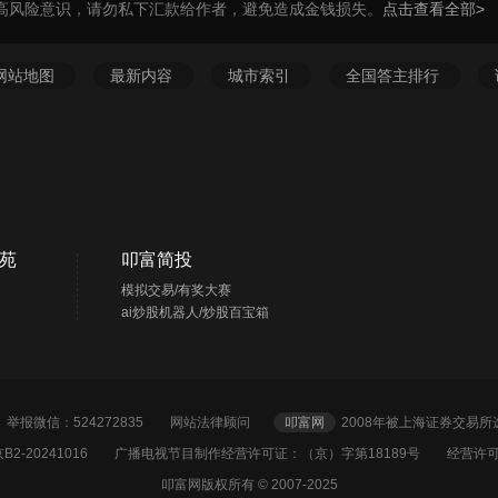
高风险意识，请勿私下汇款给作者，避免造成金钱损失。
点击查看全部>
网站地图
最新内容
城市索引
全国答主排行
苑
叩富简投
模拟交易/有奖大赛
ai炒股机器人/炒股百宝箱
2 举报微信：524272835
网站法律顾问
叩富网
2008年被上海证券交易
2-20241016
广播电视节目制作经营许可证：（京）字第18189号 经营许可证
叩富网版权所有 © 2007-2025