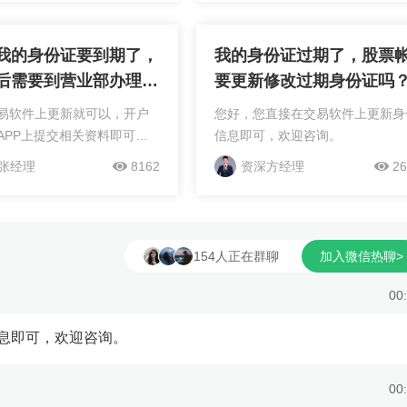
有风险的，需要开户的人了
账户，前三个账户通常是默认开设
办理的。借别人...
股账户，此外，虽然一个...
我的身份证要到期了，
我的身份证过期了，股票
后需要到营业部办理身
要更新修改过期身份证吗
更新么?
易软件上更新就可以，开户
您好，您直接在交易软件上更新身
APP上提交相关资料即可开
信息即可，欢迎咨询。
佣金我司给到行业低价！24
张经理
8162
资深方经理
26
开户！
154人正在群聊
加入微信热聊>
00
息即可，欢迎咨询。
00