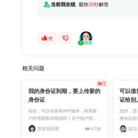
当前我在线
最快
30秒
解答
赞
秒答
相关问题
我的身份证到期，要上传新的
可以借
身份证
证给别
么风险
你好，可以在券商APP操作，联系客
您好，是
户经理获取详细流程！开户找卢经
身份证给
理，！我佣金是包含了成本过户费和
是做什么
首席毛经理
6736
赵洁
规费~！
证或者借