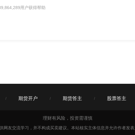
9,864,289用户获得帮助
期货开户
期货答主
股票答主
/
/
/
理财有风险，投资需谨慎
仅供网友交流学习，并不构成买卖建议。本站核实主体信息并允许作者发