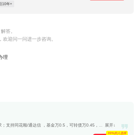
驻10年+
了解答。
，欢迎问一问进一步咨询。
办理
持同花顺/通达信 ，基金万0.5，可转债万0.45，...
展开↓
99%的人选择