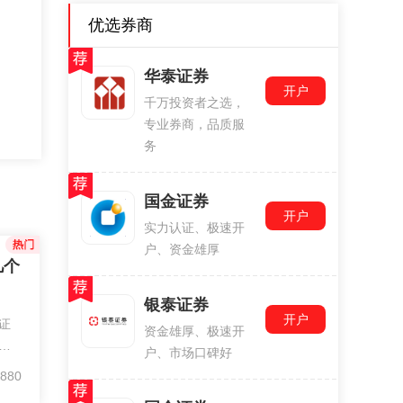
优选券商
华泰证券
开户
千万投资者之选，
专业券商，品质服
务
国金证券
开户
实力认证、极速开
户、资金雄厚
几个
银泰证券
开户
证
资金雄厚、极速开
券
户、市场口碑好
易
880
票