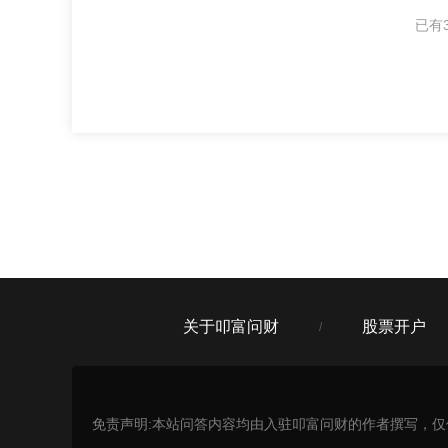
已有3
关于叩富问财
股票开户
/
免责声明:本站问答内容均由入驻叩富问财的作者撰写，