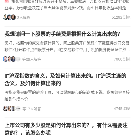
余额宝的收益计算其实并不复杂，主要取决于万份收益和七日年化收
益率。万份收益决定了当天具体能拿到多少钱，而七日年化收益率则是用
来参考近期收益水平的指标。具体公式：当日收益=已确认金额/1...
51292 浏览
3人解答
我想请问一下股票的手续费是根据什么计算出来的？
您好，按照你的成交金额计算的，网上股票开户流程:1下载证券公司交易
软件2打开软件点击股票开户。3在交易软件中用手机拍摄身份证证件然后
上传照片。4填写资料之后会有视频通话。找玉...
7060 浏览
等38人解答
IF沪深指数的含义，及如何计算出来的。IF沪深主连的
含义，及如何计算出来的
股指期货是股票的避险工具，可以缓解股市的崩盘式下跌。我司佣金直接
给到你成本价
4745 浏览
等17人解答
上市公司有多少股是如何计算出来的？，有什么需要注
意的？，该怎么办呢