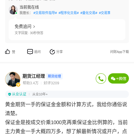
当前我在线
我擅长：
#交易软件指导#
#程序化交易#
#量化交易#
#交易策略#
#账户激活
免费追问
文字回复· 30秒快答
追问
分享
问财App下载
赞
期货江经理
期货经理
帮助3.4万
好评3209
从业认证
从业10年+
黄金期货一手的保证金金额和计算方式，我给你通俗说
清楚。
保证金是按成交价乘1000克再乘保证金比例算的，当前
主力黄金一手大概四万多，想了解最新情况或开户，点