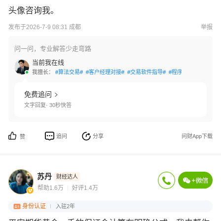
头像咨询我。
发布于2026-7-9 08:31 成都
举报
问一问，专业解答少走弯路
当前我在线
我擅长：
#算法交易#
#客户经理对接#
#交易软件指导#
#程序化交易#
#出入
免费追问
文字回复· 30秒快答
追问
分享
问财App下载
赞
苏丹
财经达人
帮助1.6万
好评1.4万
身份认证
入驻2年