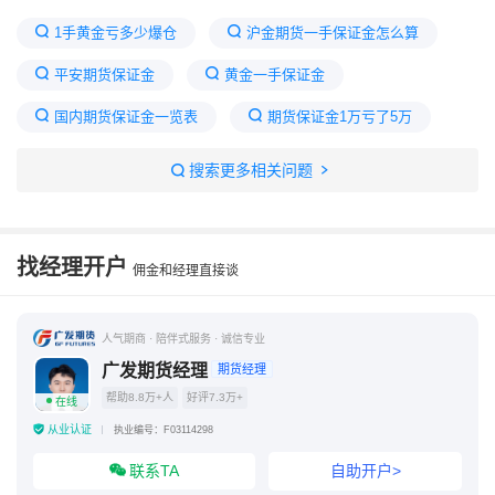
1手黄金亏多少爆仓
沪金期货一手保证金怎么算
平安期货保证金
黄金一手保证金
国内期货保证金一览表
期货保证金1万亏了5万
一手白银期货保证金多少
期货每手保证金怎么算
搜索更多相关问题
美黄金期货一手多少
期货黄金交易一手怎么计算
10000元黄金手续费多少
黄金一手涨1个点多少钱
找经理开户
佣金和经理直接谈
人气期商 · 陪伴式服务 · 诚信专业
广发期货经理
期货经理
帮助8.8万+人
好评7.3万+
在线
从业认证
执业编号：F03114298
联系TA
自助开户>