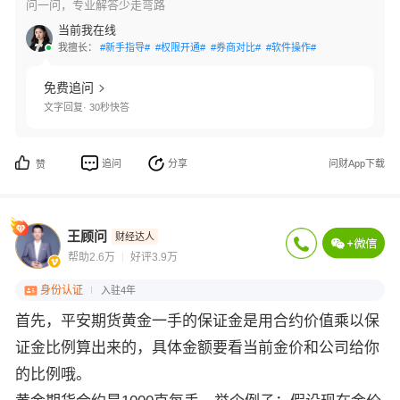
问一问，专业解答少走弯路
当前我在线
我擅长：
#新手指导#
#权限开通#
#券商对比#
#软件操作#
免费追问
文字回复· 30秒快答
追问
分享
问财App下载
赞
王顾问
财经达人
帮助2.6万
好评3.9万
身份认证
入驻4年
首先，平安期货黄金一手的保证金是用合约价值乘以保
证金比例算出来的，具体金额要看当前金价和公司给你
的比例哦。