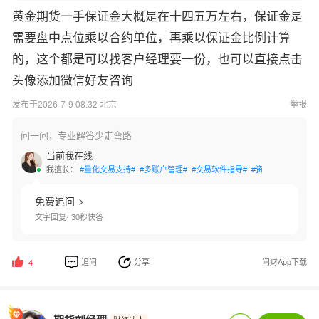
黄金期货一手保证金大概是在十四五万左右，保证金是
需要盘中点位乘以合约单位，再乘以保证金比例计算
的，这个都是可以找客户经理要一份，也可以直接点击
头像添加微信好友咨询
发布于2026-7-9 08:32 北京
举报
问一问，专业解答少走弯路
当前我在线
我擅长：
#量化交易支持#
#多账户管理#
#交易软件指导#
#资金安全保障#
#
免费追问
文字回复· 30秒快答
追问
分享
问财App下载
4