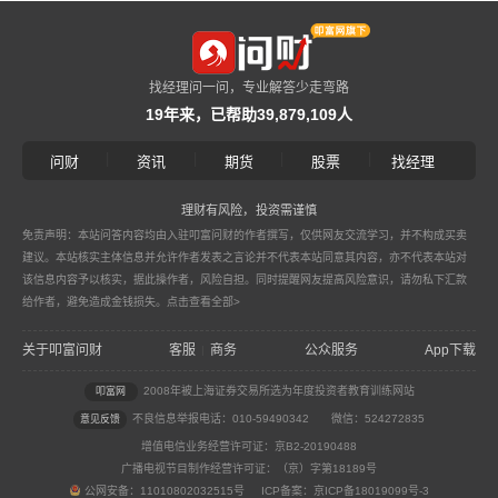
找经理问一问，专业解答少走弯路
19年来，已帮助39,879,109人
|
|
|
|
问财
资讯
期货
股票
找经理
理财有风险，投资需谨慎
免责声明：本站问答内容均由入驻叩富问财的作者撰写，仅供网友交流学习，并不构成买卖
建议。本站核实主体信息并允许作者发表之言论并不代表本站同意其内容，亦不代表本站对
该信息内容予以核实，据此操作者，风险自担。同时提醒网友提高风险意识，请勿私下汇款
给作者，避免造成金钱损失。
点击查看全部>
关于叩富问财
客服
商务
公众服务
App下载
|
2008年被上海证券交易所选为年度投资者教育训练网站
叩富网
不良信息举报电话：010-59490342
微信：524272835
意见反馈
增值电信业务经营许可证：京B2-20190488
广播电视节目制作经营许可证：（京）字第18189号
公网安备：11010802032515号 ICP备案：京ICP备18019099号-3