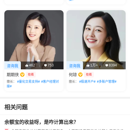
462
753
1万+
8394
咨询我
咨询我
|
|
期期侠
何琼
在线
在线
擅长：
#量化交易支持#
#客户经理对
擅长：
#极速开户#
#多账户管理#
接#
相关问题
余额宝的收益呀，是咋计算出来？