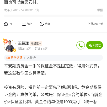
面也可以给您安排。
发布于2026-7-9 08:32 上海
举报
追问
分享
问财App下载
赞
王经理
财经达人
帮助1.4万
好评1.8万
身份认证
入驻4年
平安期货黄金一手的保证金不是固定数，得用公式算，
我这就教你怎么算清楚。
投资有风险，操作前一定要先了解规则哦。黄金期货保
证金的计算很简单，公式是：保证金=合约单位×当前金
价×保证金比例。黄金合约单位是1000克/手（统一标