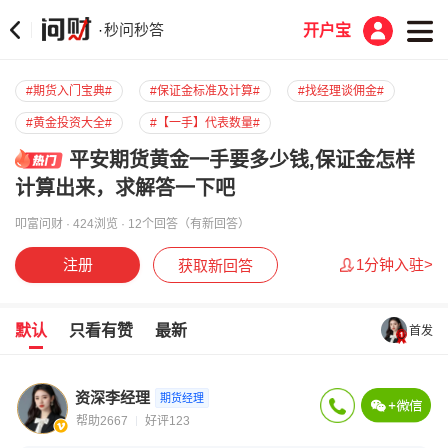
秒问秒答
·
开户宝
#期货入门宝典#
#保证金标准及计算#
#找经理谈佣金#
#黄金投资大全#
#【一手】代表数量#
平安期货黄金一手要多少钱,保证金怎样
计算出来，求解答一下吧
叩富问财 · 424浏览 · 12个回答（有新回答）
注册
1分钟入驻>
获取新回答
默认
只看有赞
最新
首发
资深李经理
期货经理
帮助2667
好评123