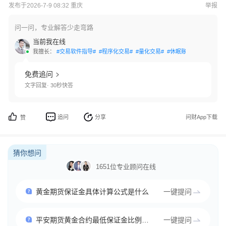
发布于2026-7-9 08:32 重庆
举报
问一问，专业解答少走弯路
当前我在线
我擅长：
#交易软件指导#
#程序化交易#
#量化交易#
#休眠账户激活#
#资金
免费追问
文字回复· 30秒快答
追问
分享
问财App下载
赞
猜你想问
1651位专业顾问在线
黄金期货保证金具体计算公式是什么
一键提问
平安期货黄金合约最低保证金比例多少
一键提问