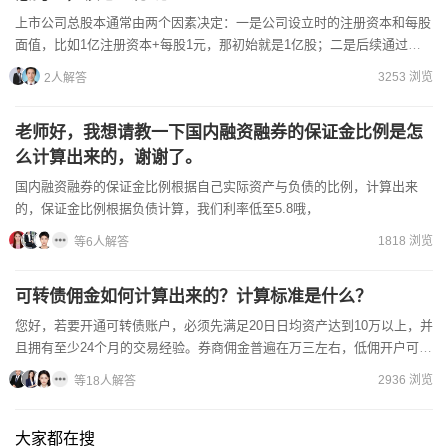
上市公司总股本通常由两个因素决定：一是公司设立时的注册资本和每股
面值，比如1亿注册资本+每股1元，那初始就是1亿股；二是后续通过增
发、送股（比如10送3）、回购等操作调整股数。需要特别...
3253 浏览
2人解答
老师好，我想请教一下国内融资融券的保证金比例是怎
么计算出来的，谢谢了。
国内融资融券的保证金比例根据自己实际资产与负债的比例，计算出来
的，保证金比例根据负债计算，我们利率低至5.8哦，
1818 浏览
等6人解答
可转债佣金如何计算出来的？计算标准是什么？
您好，若要开通可转债账户，必须先满足20日日均资产达到10万以上，并
且拥有至少24个月的交易经验。券商佣金普遍在万三左右，低佣开户可以
找客户经理进行协商的，交易手续费根据遇到的券商和客...
2936 浏览
等18人解答
大家都在搜