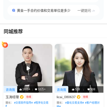
黄金一手合约价值和交易单位是多少
一键提问
同城推荐
10万+
10万+
528
508
咨询我
咨询我
|
|
玉涛经理
licai_080637
在线
在线
擅长：
#交易软件指导#
#程序化交易
擅长：
#量化交易支持#
#客户经理对
#
接#