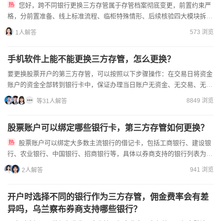
您好，跨不同银行更换三方存管属于存管档案彻底变更，前置约束严
格，分前置准备、线上标准流程、临柜特殊情形、后续核验四大模块拆
解：（1）变更前必须完成的硬性前置条件①账户资金全额清零：前一...
573 浏览
1人解答
手机软件上能不能更换三方存管，怎么更换？
要更换股票开户的第三方存管，可以按照以下步骤操作：在交易日将资金
账户的资金全部转到银行卡中，保证办理当日账户无资金、无交易、无转
账等情况。并且，当天不能卖出股票，因为卖出股票会产生新的...
8849 浏览
等31人解答
股票账户可以绑定哪些银行卡，第三方存管如何更换？
股票账户可以绑定大多数主流银行的借记卡，包括工商银行、建设银
行、农业银行、中国银行、招商银行等，具体以券商支持的银行列表为
准。第三方存管更换需要先联系原银行解绑，然后通过券商APP或营...
941 浏览
2人解答
开户时选择不同的银行作为三方存管，佣金费率会有差
异吗，乌兰察布券商支持哪些银行？