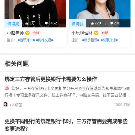
2万+
8462
220
230
咨询我
咨询我
|
|
小赵老师
小乐聊理财
在线
在线
擅长：
#指导开户#
#网格交易#
擅长：
#新手指导#
#权限开通#
相关问题
绑定三方存管后更换银行卡需要怎么操作
您好，三方存管银行卡变更相关分开户资金存管基础告知书和跨行/同
行换卡专项业务提示文件，线上券商APP、电脑交易端、线下营业部柜台
三处均可办理变更，全部业务必须本人实名核验操作，不可他人...
1399 浏览
1人解答
更换不同银行的绑定银行卡时，三方存管需要完成哪些
变更流程？