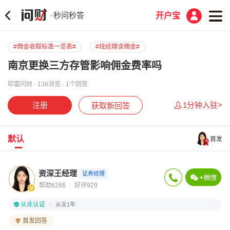
秒问秒答
·
开户宝
#佣金收取标准一览表#
#找经理谈佣金#
南京更换三方存管影响佣金费率吗
叩富问财 · 138浏览 · 1个回答
注册
1分钟入驻>
获取新回答
默认
首发
资深王经理
证券经理
帮助6266
好评929
从业认证
从业1年
首发回答