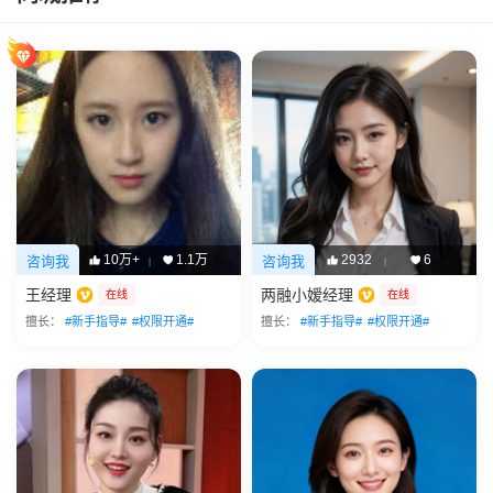
10万+
1.1万
2932
6
咨询我
咨询我
|
|
王经理
两融小嫒经理
在线
在线
擅长：
#新手指导#
#权限开通#
擅长：
#新手指导#
#权限开通#