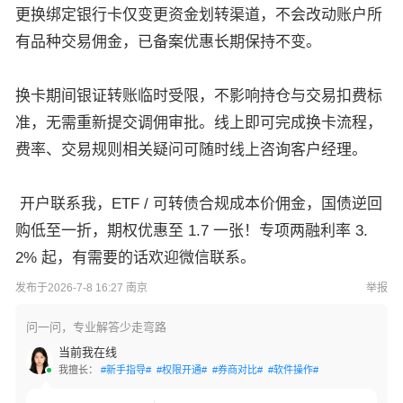
更换绑定银行卡仅变更资金划转渠道，不会改动账户所
有品种交易佣金，已备案优惠长期保持不变。
换卡期间银证转账临时受限，不影响持仓与交易扣费标
准，无需重新提交调佣审批。线上即可完成换卡流程，
费率、交易规则相关疑问可随时线上咨询客户经理。
开户联系我，ETF / 可转债合规成本价佣金，国债逆回
购低至一折，期权优惠至 1.7 一张！专项两融利率 3.
2% 起，有需要的话欢迎微信联系。
发布于2026-7-8 16:27 南京
举报
问一问，专业解答少走弯路
当前我在线
我擅长：
#新手指导#
#权限开通#
#券商对比#
#软件操作#