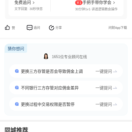
免费追问
手把手带你学会
￥1
文字回复· 30秒快答
30分钟1v1·讲透逻辑教会操作
追问
分享
问财App下载
赞
猜你想问
1651位专业顾问在线
更换三方存管是否会导致佣金上调
一键提问
不同银行三方存管对应佣金差异
一键提问
更换过程中交易权限是否暂停
一键提问
同城推荐