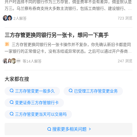
开户时选择不同的银行作为三方存管，佣金费率不会有差异，佣金默认是
万三。乌兰察布券商支持大多数主流银行，包括工商银行、建设银行、农
业银行、中国银行、招商银行、交通银行等。开户流程简单，只...
723 浏览
2人解答
三方存管更换同银行另一张卡，想问一下高手
三方存管更换同银行另一张卡操作并不复杂，你先确认新旧卡都是同
一家银行的正常借记卡，没有冻结或异常状态。之后可以通过开户券商的
APP办理，在业务办理板块找到三方存管变更选项，选择同银行换...
247 浏览
等14人解答
大家都在搜
三方存管变更一般多久
已受理三方存管变更业务
变更证券三方存管银行卡
三方存管变更当天可以交易吗
三方存管变更10天了还没生效
搜索更多相关问题