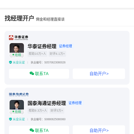
三方存管最忌三个原因
南京银行三张存管费率最新规定
找经理开户
佣金和经理直接谈
三方存管费率2024年最新政策解读
三方存管账户安全吗
三方存管只能交易时间办理吗
华泰证券经理
证券经理
帮助10万+人
好评4.1万+
在线
从业认证
执业编号：S0570623080026
联系TA
自助开户>
国泰海通证券经理
证券经理
帮助9.3万+人
好评3万+
在线
从业认证
执业编号：S0880625080060
联系TA
自助开户>