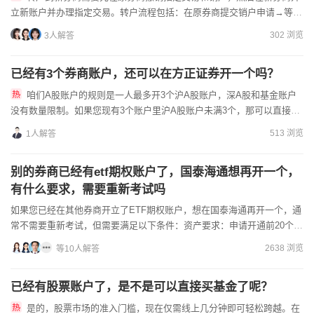
立新账户并办理指定交易。转户流程包括：在原券商提交销户申请→等待
资金和股份清算完成→在新券商开立账户→办理指定交易和第三方存...
302 浏览
3人解答
已经有3个券商账户，还可以在方正证券开一个吗？
咱们A股账户的规则是一人最多开3个沪A股账户，深A股和基金账户
没有数量限制。如果您现有3个账户里沪A股账户未满3个，那可以直接在
方正证券开全功能账户；如果已经满3个沪A，也能开方正的深...
513 浏览
1人解答
别的券商已经有etf期权账户了，国泰海通想再开一个，
有什么要求，需要重新考试吗
如果您已经在其他券商开立了ETF期权账户，想在国泰海通再开一个，通
常不需要重新考试，但需要满足以下条件：资产要求：申请开通前20个交
易日内，保证金账户可用资金余额不低于50万元。交易经...
2638 浏览
等10人解答
已经有股票账户了，是不是可以直接买基金了呢？
是的，股票市场的准入门槛，现在仅需线上几分钟即可轻松跨越。在