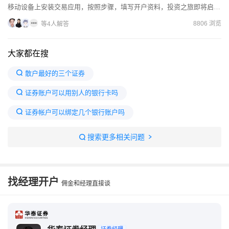
移动设备上安装交易应用，按照步骤，填写开户资料，投资之旅即将启
程。获得账户访问权限后，应迅速与客户经理对接，就佣金事宜达成共...
8806 浏览
等4人解答
大家都在搜
散户最好的三个证券
证券账户可以用别人的银行卡吗
证券帐户可以绑定几个银行账户吗
同花顺能登录别的券商账户吗
券商开户
搜索更多相关问题
股票账户能转到别的券商吗
三方证券开账户对自己有影响吗
找经理开户
佣金和经理直接谈
开户最好四大证券公司
证券转户好还是重新开户好
从一个券商转到另外一个券商
证券账户可以在其他券商用吗