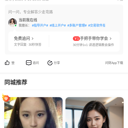
问一问，专业解答少走弯路
当前我在线
我擅长：
#指导开户#
#线上开户#
#多账户管理#
#交易软件指导#
#转户办理
免费追问
手把手带你学会
￥1
文字回复· 30秒快答
30分钟1v1·讲透逻辑教会操作
追问
分享
问财App下载
赞
同城推荐