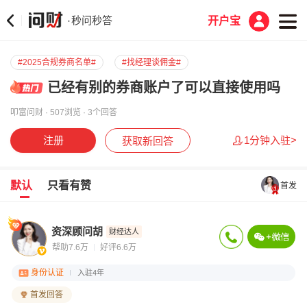
秒问秒答
·
开户宝
#2025合规券商名单#
#找经理谈佣金#
已经有别的券商账户了可以直接使用吗
叩富问财 · 507浏览 · 3个回答
注册
1分钟入驻>
获取新回答
默认
只看有赞
首发
资深顾问胡
财经达人
帮助7.6万
好评6.6万
身份认证
入驻4年
首发回答