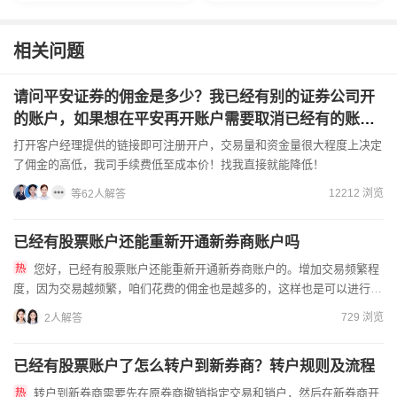
相关问题
请问平安证券的佣金是多少？我已经有别的证券公司开
的账户，如果想在平安再开账户需要取消已经有的账户
吗，谢谢。
打开客户经理提供的链接即可注册开户，交易量和资金量很大程度上决定
了佣金的高低，我司手续费低至成本价！找我直接就能降低！
12212 浏览
等62人解答
已经有股票账户还能重新开通新券商账户吗
您好，已经有股票账户还能重新开通新券商账户的。增加交易频繁程
度，因为交易越频繁，咱们花费的佣金也是越多的，这样也是可以进行申
请优惠的。联系我！超低佣服务到家，一切为您省钱为目标！只为得...
729 浏览
2人解答
已经有股票账户了怎么转户到新券商？转户规则及流程
转户到新券商需要先在原券商撤销指定交易和销户，然后在新券商开