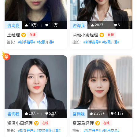
10万+
1.1万
2827
6
咨询我
咨询我
|
|
王经理
两融小嫒经理
在线
在线
擅长：
#新手指导#
#权限开通#
擅长：
#新手指导#
#权限开通#
10万+
5.3万
2.7万+
4.1万
咨询我
咨询我
|
|
资深小周经理
资深马经理
在线
在线
擅长：
#指导开户#
#交易佣金计算#
擅长：
#指导开户#
#网格交易#