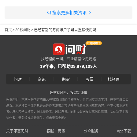
搜索更多相关资讯
首页
>
30秒问财
>
已经有别的券商账户了可以直接使用吗
找经理问一问，专业解答少走弯路
19年来，已帮助39,879,109人
|
|
|
|
问财
资讯
期货
股票
找经理
理财有风险，投资需谨慎
免责声明：本站问答内容均由入驻叩富问财的作者撰写，仅供网友交流学习，并不构成买卖
建议。本站核实主体信息并允许作者发表之言论并不代表本站同意其内容，亦不代表本站对
该信息内容予以核实，据此操作者，风险自担。同时提醒网友提高风险意识，请勿私下汇款
给作者，避免造成金钱损失。
点击查看全部>
关于叩富问财
客服
商务
公众服务
App下载
|