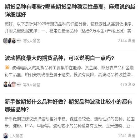
期货品种有哪些?哪些期货品种稳定性最高，麻烦说的越
详细越好
您好，以下是针对2026年期货品种的详细分析，按稳定性从高到低排序，
并附关键数据支撑：一、‌稳定性最高品种（适合2万本金+严格止损）‌实测
依据‌：2026年郑商所/大商所波动率年报（玉...
2144 浏览
等5人解答
波动幅度最大的期货品种，可以说明白一点吗?
波动幅度大的期货品种主要集中在能源、贵金属、部分农产品和金融
衍生品里，咱们先明确哪些属于这类。投资有风险，高波动品种收益潜力
大，但亏损风险也更高，新手一定要谨慎。常见的高波动品种包括：...
479 浏览
等9人解答
新手做期货什么品种好做？期货品种波动比较小的都有
哪些品种？
新手做期货建议选择波动相对平稳、保证金较低、流动性好的品种，如玉
米、淀粉、PTA、甲醇等。波动较小的品种通常有玉米、玉米淀粉、豆
粕、菜粕、国债期货等。一、波动较小品种的特点保证金低：一...
1941 浏览
1人解答