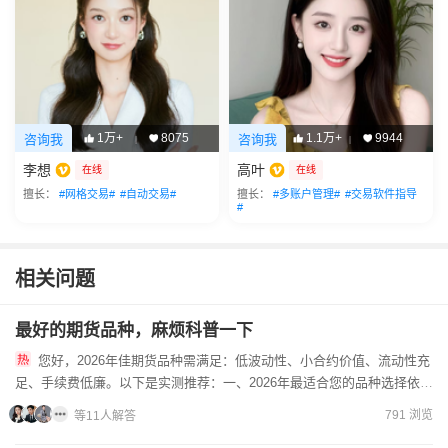
1万+
8075
1.1万+
9944
咨询我
咨询我
|
|
李想
高叶
在线
在线
擅长：
#网格交易#
#自动交易#
擅长：
#多账户管理#
#交易软件指导
#
相关问题
最好的期货品种，麻烦科普一下
您好，2026年佳期货品种需满足：‌低波动性、小合约价值、流动性充
足、手续费低廉‌。以下是实测推荐：一、‌2026年最适合您的品种‌选择依
据‌：玉米/粳米‌保证金仅10%‌（您2万本金...
791 浏览
等11人解答