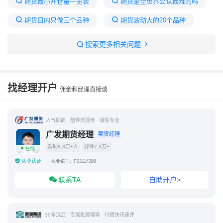
期货最小开仓量一览表
期货是全世界公认最难的吗
期货日内只做三个品种
期货波动大的20个品种
普通人玩期货能赚钱吗
期货最吃香的三个品种
搜索更多相关问题
期货品种波动率排名
期货黄金
期货可以当天买卖吗
期货玩法
找经理开户
佣金和经理直接谈
人气期商 · 陪伴式服务 · 诚信专业
广发期货经理
期货经理
帮助8.8万+人
好评7.3万+
在线
从业认证
执业编号：F03114298
联系TA
自助开户>
30年沉淀 · 专属投顾辅导 · 行情快讯速评