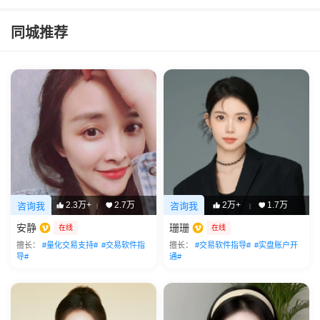
同城推荐
2.3万+
2.7万
2万+
1.7万
咨询我
咨询我
|
|
安静
珊珊
在线
在线
擅长：
#量化交易支持#
#交易软件指
擅长：
#交易软件指导#
#实盘账户开
导#
通#