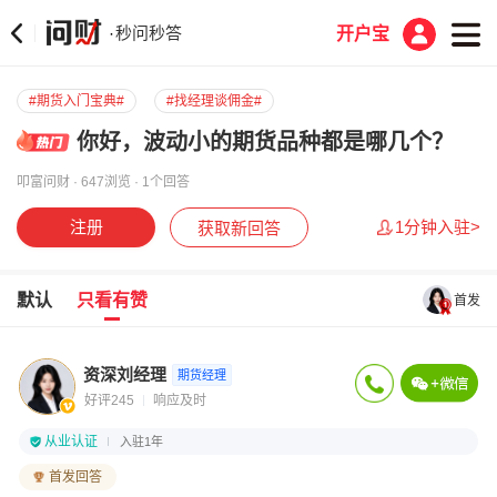
秒问秒答
·
开户宝
#期货入门宝典#
#找经理谈佣金#
你好，波动小的期货品种都是哪几个？
叩富问财 · 647浏览 · 1个回答
注册
1分钟入驻>
获取新回答
默认
只看有赞
首发
资深刘经理
期货经理
好评245
响应及时
从业认证
入驻1年
首发回答