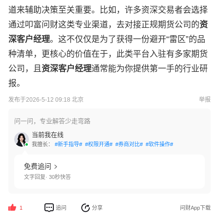
道来辅助决策至关重要。比如，许多资深交易者会选择
通过叩富问财这类专业渠道，去对接正规期货公司的
资
深客户经理
。这不仅仅是为了获得一份避开“雷区”的品
种清单，更核心的价值在于，此类平台入驻有多家期货
公司，且
资深客户经理
通常能为你提供第一手的行业研
报。
发布于2026-5-12 09:18 北京
举报
问一问，专业解答少走弯路
当前我在线
我擅长：
#新手指导#
#权限开通#
#券商对比#
#软件操作#
免费追问
文字回复· 30秒快答
追问
分享
问财App下载
1