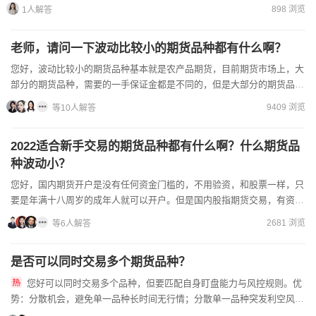
多，但亏起来也快，新手要特别谨慎；有门槛的品种是监管为了...
898 浏览
1人解答
老师，请问一下波动比较小的期货品种都有什么啊？
您好，波动比较小的期货品种基本就是农产品期货，目前期货市场上，大
部分的期货品种，需要的一手保证金都是不同的，但是大部分的期货品种
2万元以下的资金都可以买卖。不妨可以选择我之前...
9409 浏览
等10人解答
2022适合新手交易的期货品种都有什么啊？什么期货品
种波动小？
您好，国内期货开户是没有任何资金门槛的，不用验资，和股票一样，只
要是年满十八周岁的成年人就可以开户。但是国内股指期货交易，有资金
要求，需要50万放在商品期货账户5个交易日之后...
2681 浏览
等6人解答
是否可以同时交易多个期货品种？
您好可以同时交易多个品种，但要匹配自身盯盘能力与风控规则。优
势：分散机会，避免单一品种长时间无行情；分散单一品种突发利空风
险。风险点：同时盯多个品种容易精力分散，来不及执行止损；过多持...