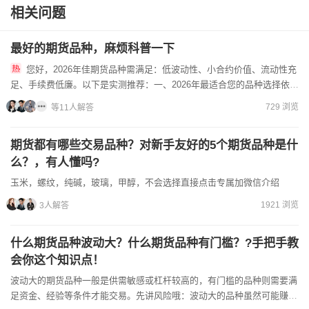
相关问题
最好的期货品种，麻烦科普一下
您好，2026年佳期货品种需满足：‌低波动性、小合约价值、流动性充
足、手续费低廉‌。以下是实测推荐：一、‌2026年最适合您的品种‌选择依
据‌：玉米/粳米‌保证金仅10%‌（您2万本金...
729 浏览
等11人解答
期货都有哪些交易品种？对新手友好的5个期货品种是什
么？，有人懂吗?
玉米，螺纹，纯碱，玻璃，甲醇，不会选择直接点击专属加微信介绍
1921 浏览
3人解答
什么期货品种波动大？什么期货品种有门槛？?手把手教
会你这个知识点！
波动大的期货品种一般是供需敏感或杠杆较高的，有门槛的品种则需要满
足资金、经验等条件才能交易。先讲风险哦：波动大的品种虽然可能赚得