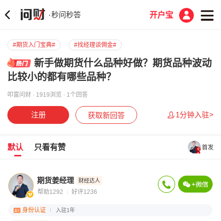
秒问秒答
·
开户宝
#期货入门宝典#
#找经理谈佣金#
新手做期货什么品种好做？期货品种波动
比较小的都有哪些品种？
叩富问财 · 1919浏览 · 1个回答
注册
1分钟入驻>
获取新回答
默认
只看有赞
首发
期货姜经理
财经达人
帮助1292
好评1236
身份认证
入驻1年