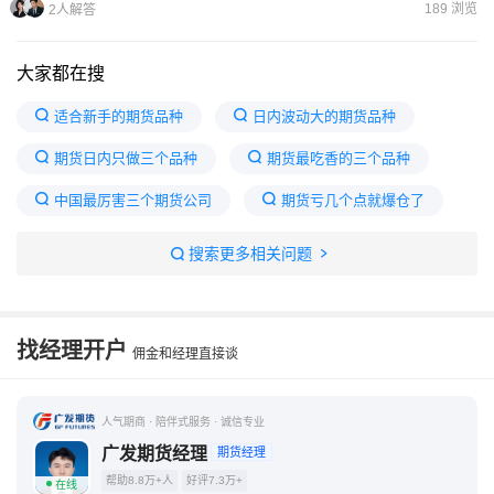
189 浏览
2人解答
大家都在搜
适合新手的期货品种
日内波动大的期货品种
期货日内只做三个品种
期货最吃香的三个品种
中国最厉害三个期货公司
期货亏几个点就爆仓了
十大期货交易软件
期货高手最爱的品种
搜索更多相关问题
期货品种波动一览表
新手做期货什么品种好
新开期货账户不能交易的品种
被期货骗的全部过程
找经理开户
佣金和经理直接谈
人气期商 · 陪伴式服务 · 诚信专业
广发期货经理
期货经理
帮助8.8万+人
好评7.3万+
在线