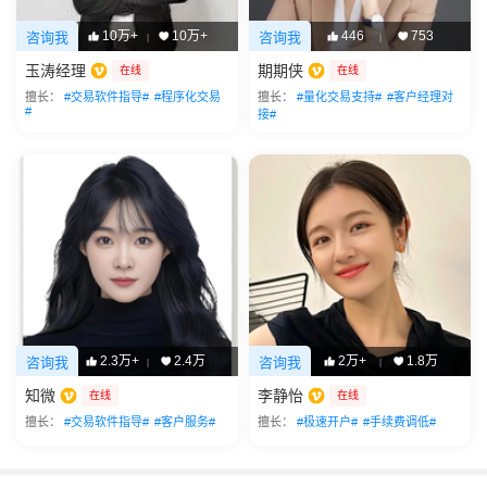
10万+
10万+
446
753
咨询我
咨询我
|
|
玉涛经理
期期侠
在线
在线
擅长：
#交易软件指导#
#程序化交易
擅长：
#量化交易支持#
#客户经理对
#
接#
2.3万+
2.4万
2万+
1.8万
咨询我
咨询我
|
|
知微
李静怡
在线
在线
擅长：
#交易软件指导#
#客户服务#
擅长：
#极速开户#
#手续费调低#