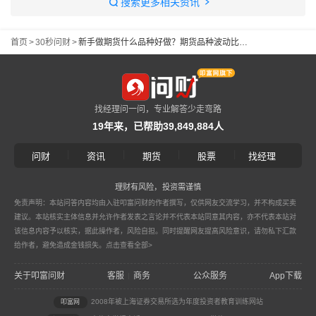
搜索更多相关资讯
首页
>
30秒问财
>
新手做期货什么品种好做？期货品种波动比较小的都有哪些品种？
找经理问一问，专业解答少走弯路
19年来，已帮助39,849,884人
|
|
|
|
问财
资讯
期货
股票
找经理
理财有风险，投资需谨慎
免责声明：本站问答内容均由入驻叩富问财的作者撰写，仅供网友交流学习，并不构成买卖
建议。本站核实主体信息并允许作者发表之言论并不代表本站同意其内容，亦不代表本站对
该信息内容予以核实，据此操作者，风险自担。同时提醒网友提高风险意识，请勿私下汇款
给作者，避免造成金钱损失。
点击查看全部>
关于叩富问财
客服
商务
公众服务
App下载
|
2008年被上海证券交易所选为年度投资者教育训练网站
叩富网