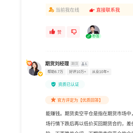
当前我在线
直接联系我
赞
秒答
期货刘经理
期货
帮助6.7万
好评10万+
从业10年+
资质已认证
官方评定为【优质回答】
能赚钱。期货卖空平仓是指在期货市场中
场行情下跌后再以低价买回期货合约，差