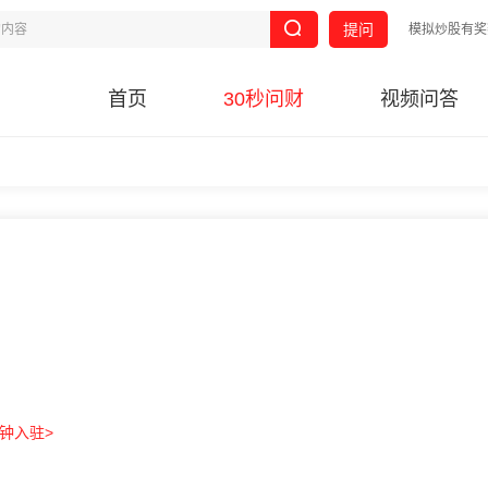
提问
模拟炒股有奖
首页
30秒问财
视频问答
分钟入驻>