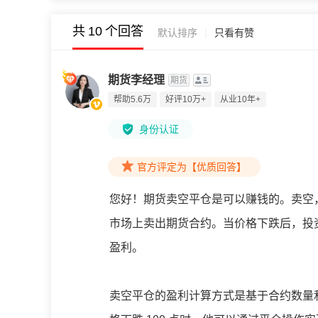
共
10
个回答
|
默认排序
只看有赞
期货李经理
期货
帮助5.6万
好评10万+
从业10年+
身份认证
官方评定为【优质回答】
您好！期货卖空平仓是可以赚钱的。卖空
市场上卖出期货合约。当价格下跌后，投
盈利。
卖空平仓的盈利计算方式是基于合约数量