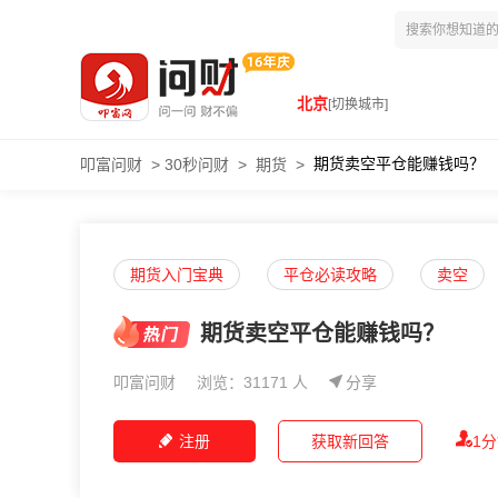
北京
[切换城市]
期货卖空平仓能赚钱吗？
叩富问财
>
30秒问财
>
期货
>
期货入门宝典
平仓必读攻略
卖空
期货卖空平仓能赚钱吗？
叩富问财
浏览：31171 人
分享
注册
获取新回答
1