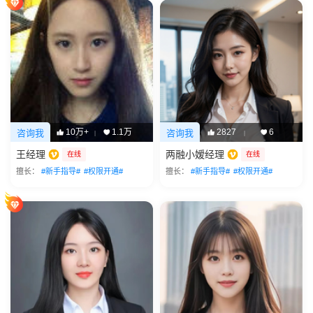
10万+
1.1万
2827
6
咨询我
咨询我
|
|
王经理
两融小嫒经理
在线
在线
擅长：
#新手指导#
#权限开通#
擅长：
#新手指导#
#权限开通#