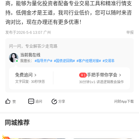
商，能够为量化投资者配备专业交易工具和精准行情支
持。低佣金才是王道，我司行业低价，您可以随时来咨
询对比，现在办理还有更多优惠！
发布于2026-5-6 13:07 广州
举报
问一问，专业解答少走弯路
当前我在线
我擅长：
#指导开户#
#国债逆回购#
#客户经理对接#
#交易软件指导#
#量化
免费追问
手把手带你学会
￥1
文字回复· 30秒快答
30分钟1v1·讲透逻辑教会操作
追问
分享
问财App下载
赞
同城推荐