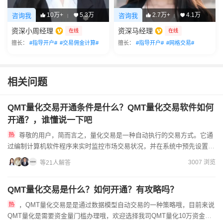
10万+
5.3万
2.7万+
4.1万
咨询我
咨询我
|
|
资深小周经理
资深马经理
在线
在线
擅长：
#指导开户#
#交易佣金计算#
擅长：
#指导开户#
#网格交易#
相关问题
QMT量化交易开通条件是什么？QMT量化交易软件如何
开通？，谁懂说一下吧
尊敬的用户，简而言之，量化交易是一种自动执行的交易方式。它通
过编制计算机软件程序来实时监控市场交易状况，并在系统中预先设置特
定的交易条件。当市场的交易环境符合这些预设条件时，系统便会自...
3007 浏览
等21人解答
QMT量化交易是什么？如何开通？有攻略吗？
，QMT量化交易是是通过数据模型自动交易的一种策略哦，目前来说
QMT量化是需要资金量门槛办理哦，欢迎选择我司QMT量化10万资金量