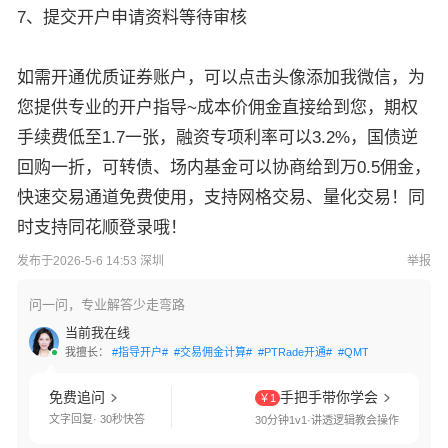
7、提交开户申请资料等待审核
如需开通优质证券账户，可以点击头像添加我微信，为
您提供专业的开户指导~成本价佣金直接给到您，期权
手续费低至1.7一张，融资专项利率可以3.2%，国债逆
回购一折，可转债、场内基金可以协商给到万0.5佣金，
快速交易通道免费使用，支持网格交易、量化交易！同
时支持同花顺登录哦！
发布于2026-5-6 14:53 深圳
举报
问一问，专业解答少走弯路
当前我在线
我擅长：
#指导开户#
#交易佣金计算#
#PTRade开通#
#QMT开通#
#网格交
免费追问
手把手带你学会
￥1
文字回复· 30秒快答
30分钟1v1·讲透逻辑教会操作