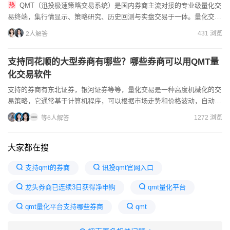
QMT（迅投极速策略交易系统）是国内券商主流对接的专业级量化交
易终端，集行情显示、策略研究、历史回测与实盘交易于一体。量化交易
是一种以量化为特征的交易方式，其核心是利用大数据技术，通过...
431 浏览
2人解答
支持同花顺的大型券商有哪些？哪些券商可以用QMT量
化交易软件
支持的券商有东北证券，银河证券等等，量化交易是一种高度机械化的交
易策略，它通常基于计算机程序，可以根据市场走势和价格波动，自动执
行交易指令。目前国内券商量化交易软件较好的是：QMT和P...
1272 浏览
等6人解答
大家都在搜
支持qmt的券商
讯投qmt官网入口
龙头券商已连续3日获得净申购
qmt量化平台
qmt量化平台支持哪些券商
qmt
国金证券QMT交易系统
国内qmt券商一览表