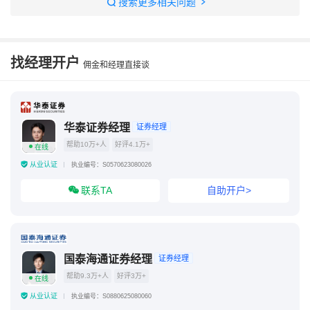
搜索更多相关问题
qmt已接入券商2025
迅投qmt官网
国泰君安量化交易系统
qmt量化软件下载
找经理开户
佣金和经理直接谈
华泰证券经理
证券经理
帮助10万+人
好评4.1万+
在线
从业认证
执业编号：S0570623080026
联系TA
自助开户>
国泰海通证券经理
证券经理
帮助9.3万+人
好评3万+
在线
从业认证
执业编号：S0880625080060