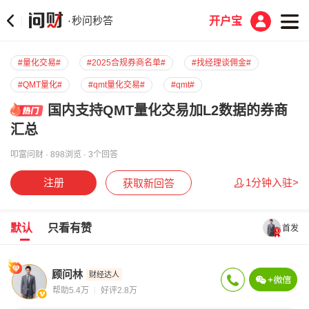
秒问秒答
·
开户宝
#量化交易#
#2025合规券商名单#
#找经理谈佣金#
#QMT量化#
#qmt量化交易#
#qmt#
国内支持QMT量化交易加L2数据的券商
汇总
叩富问财 · 898浏览 · 3个回答
注册
1分钟入驻>
获取新回答
默认
只看有赞
首发
顾问林
财经达人
帮助5.4万
好评2.8万