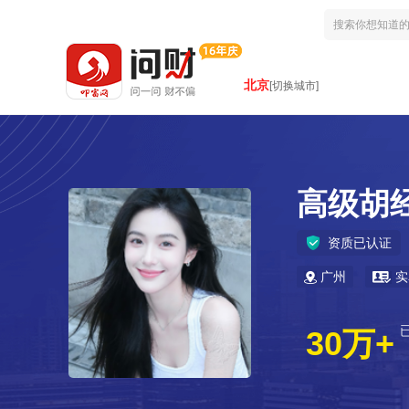
北京
[切换城市]
高级胡
资质已认证
广州
实
30万+