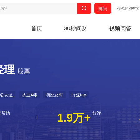
提问
模拟炒股有奖
首页
30秒问财
视频问答
经理
股票
名认证
从业4年
响应及时
行业top
已帮助
好评
1.9万+