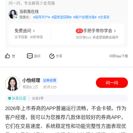
问一问，专业解答少走弯路
当前我在线
我擅长：
#指导开户#
#国债逆回购#
#客户经理对接#
#交易软件指导#
#量化
免费追问
手把手带你学会
￥1
文字回复· 30秒快答
30分钟1v1·讲透逻辑教会操作
追问
分享
问财App下载
赞
小怡经理
证券经理
帮助8.2万
好评105
从业认证
从业1年
2026年上市券商的APP普遍运行流畅，不会卡顿。作为
客户经理，我可以为您推荐几款体验较好的券商APP，
它们在交易速度、系统稳定性和功能完整性方面表现优