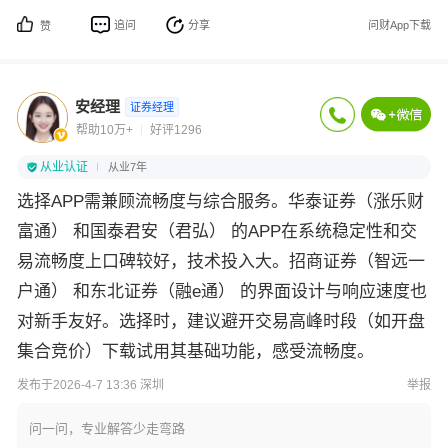
追问
分享
问财App下载
赞
安经理
证券经理
帮助10万+
好评1296
从业认证
从业7年
选择APP需兼顾流畅度与综合服务。华泰证券（涨乐财
富通）​ 和国泰君安（君弘）​ 的APP在系统稳定性和交
易流畅度上口碑较好，技术投入大。招商证券（智远一
户通）​ 和东北证券（融e通）​ 的界面设计与响应速度也
对新手友好。选择时，建议避开交易高峰时段（如开盘
集合竞价）下载试用其基础功能，感受流畅度。
发布于2026-4-7 13:36 深圳
举报
问一问，专业解答少走弯路