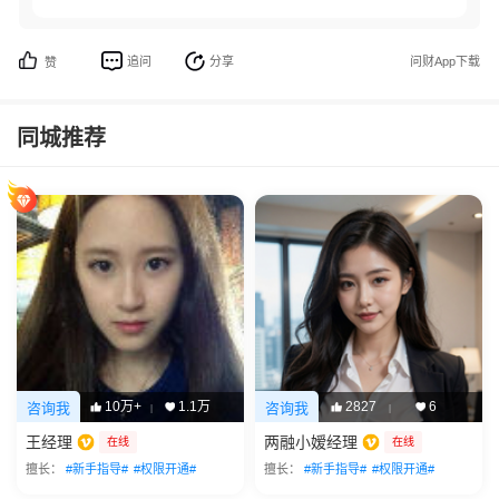
追问
分享
问财App下载
赞
同城推荐
10万+
1.1万
2827
6
咨询我
咨询我
|
|
王经理
两融小嫒经理
在线
在线
擅长：
#新手指导#
#权限开通#
擅长：
#新手指导#
#权限开通#