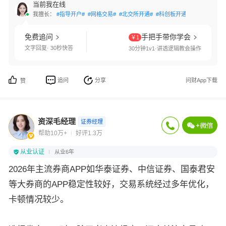
当前我在线
我擅长：
#指导开户#
#网格交易#
#北交所开通#
#科创板开通#
#创业板开通
免费追问
手把手带你学会
￥1
文字回复· 30秒快答
30分钟1v1·讲透逻辑教会操作
追问
分享
问财App下载
赞
资深毛经理
证券经理
帮助10万+
好评1.3万
从业认证
从业6年
2026年主流券商APP如华泰证券、中信证券、国泰君安
等大券商的APP稳定性较好，交易系统经过多年优化，
卡顿情况较少。