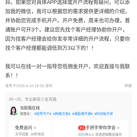
异。如果您对具体APP选择或开户流程有疑问，可以添
加我的微信，我可以根据您的需求提供更详细的介绍，
并协助您完成手机开户。开户免费，周末也可办理，普
通账户可开3个。建议您先找个客户经理协助你开户，
因为找客户经理会给你发非常详细的开户流程，只要你
找个客户经理都能调低到万3以下的！！
我可以在线一对一指导您低佣金开户，欢迎直接与我联
系！！
发布于2026-4-10 16:59 深圳
举报
问一问，专业解答少走弯路
当前我在线
我擅长：
#指导开户#
#网格交易#
#港股通开通#
#科创板开通#
#创业板开通
免费追问
手把手带你学会
￥1
文字回复· 30秒快答
30分钟1v1·讲透逻辑教会操作