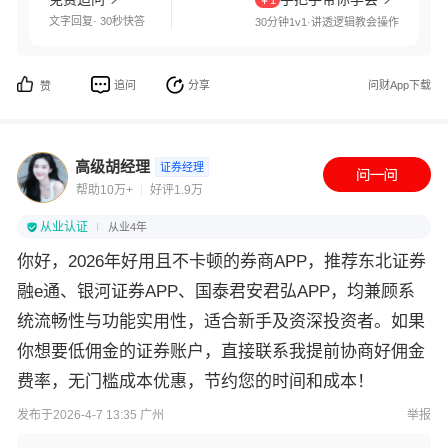
￥1
文字回复· 30秒快答
30分钟1v1·讲透逻辑教会操作
追问
分享
问财App下载
赞
高级胡经理
证券经理
帮助10万+
好评1.9万
从业认证
从业4年
你好，2026年好用且不卡顿的券商APP，推荐东北证券
融e通、银河证券APP、国泰君安君弘APP，均兼顾系
统流畅性与功能实用性，适合新手及资深投资者。如果
你想要低佣金的证券账户，直接联系我提前协商好佣金
费率，无门槛成本优惠，节约您的时间和成本！
发布于2026-4-7 13:35 广州
举报