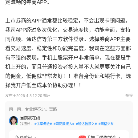
定流畅的券商APP。
上市券商的APP通常都比较稳定，不会出现卡顿问题。
我司APP经过多次优化，交易速度快，功能全面，支持
同花顺、通达信等第三方软件登录。选择券商APP主要
看交易速度、稳定性和功能完善度，我司在这些方面都
有不错的表现。手机上股票开户非常简单，现在都是手
机上开的，而且普通投资者投入量不大就更要关注自己
的佣金，低佣就非常友好！！准备身份证和银行卡，选
择我开户低至成本价协助办理！！
发布于2026-4-8 12:20 郑州
举报
问一问，专业解答少走弯路
当前我在线
我擅长：
#优享佣金#
#同花顺接入#
#通达信接入#
#网格交易#
#国债逆回购
免费追问
手把手带你学会