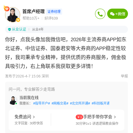
首席卢经理
证券经理
帮助10万+
好评639
从业认证
从业4年
你好，
点我头像加我微信吧，
2026年主流券商APP如东
北证券、中信证券、国泰君安等大券商的APP稳定性较
好，
我司秉承专业精神，提供优质的券商服务，佣金极
具吸引力，右上角联系我获取更多详情！
发布于2026-4-7 15:06 深圳
举报
问一问，专业解答少走弯路
当前我在线
我擅长：
#指导开户#
#网格交易#
#北交所开通#
#科创板开通#
#创业板开通
免费追问
手把手带你学会
￥1
文字回复· 30秒快答
30分钟1v1·讲透逻辑教会操作