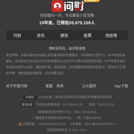
找经理问一问，专业解答少走弯路
19年来，已帮助39,879,109人
|
|
|
|
问财
资讯
期货
股票
找经理
理财有风险，投资需谨慎
免责声明：本站问答内容均由入驻叩富问财的作者撰写，仅供网友交流学习，并不构成买卖
建议。本站核实主体信息并允许作者发表之言论并不代表本站同意其内容，亦不代表本站对
该信息内容予以核实，据此操作者，风险自担。同时提醒网友提高风险意识，请勿私下汇款
给作者，避免造成金钱损失。
点击查看全部>
关于叩富问财
客服
商务
公众服务
App下载
|
2008年被上海证券交易所选为年度投资者教育训练网站
叩富网
不良信息举报电话：010-59490342
微信：524272835
意见反馈
增值电信业务经营许可证：京B2-20190488
广播电视节目制作经营许可证：（京）字第18189号
公网安备：11010802032515号 ICP备案：京ICP备18019099号-3
叩富网版权所有 © 2007-2025