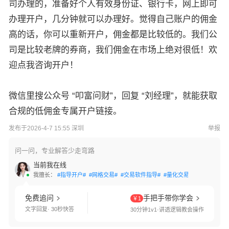
司办理的，准备好个人有效身份证、银行卡，网上即可
办理开户，几分钟就可以办理好。觉得自己账户的佣金
高的话，你可以重新开户，佣金都是比较低的。我们公
司是比较老牌的券商，我们佣金在市场上绝对很低！欢
迎点我咨询开户！
微信里搜公众号 “叩富问财”，回复 “刘经理”，就能获取
合规的低佣金专属开户链接。
发布于2026-4-7 15:55 深圳
举报
问一问，专业解答少走弯路
当前我在线
我擅长：
#指导开户#
#网格交易#
#交易软件指导#
#量化交易#
#两融利率#
免费追问
手把手带你学会
￥1
文字回复· 30秒快答
30分钟1v1·讲透逻辑教会操作