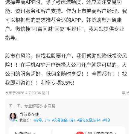
选择券商APP时，除了考虑流畅度，还应关注交易功
能、资讯服务和客户支持。作为上市券商客户经理，我
可以根据您的需求推荐合适的APP，并协助您开通账
户。微信搜"叩富问财"回复"毛经理"，我为您提供专业
指导。
股市有风险，但找我股票开户，我们帮助您降低投资风
险！！在手机APP开户选择大公司开户就是可以的，大
公司的服务超好，低佣金随时享受！！全国都有！！找
我即可咨询！！利率专项3.5%！
发布于2026-4-7 13:36 厦门
举报
问一问，专业解答少走弯路
当前我在线
我擅长：
#指导开户#
#交易佣金计算#
#量化交易支持#
#科创板开通#
#创业
免费追问
手把手带你学会