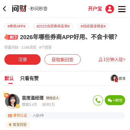
秒问秒答
·
开户宝
#券商APP#
#2025合规券商名单#
#找经理谈佣金#
2026年哪些券商APP好用、不会卡顿？
叩富问财 · 1146浏览 · 9个回答
注册
1分钟入驻>
获取新回答
默认
只看有赞
首发
首席温经理
财经达人
帮助3.4万
好评2万
身份认证
入驻4年
首发回答