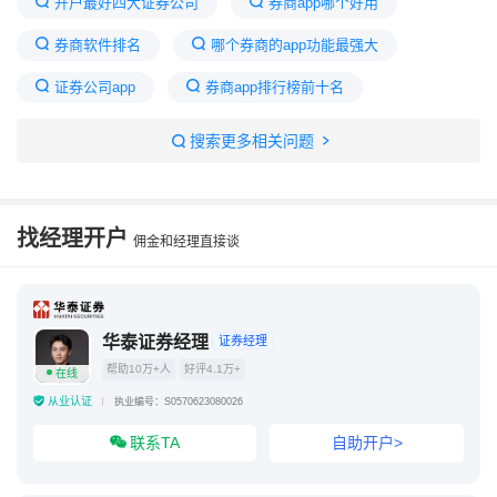
开户最好四大证券公司
券商app哪个好用
券商软件排名
哪个券商的app功能最强大
证券公司app
券商app排行榜前十名
华泰证券app
哪家券商的交易软件最好用
搜索更多相关问题
十大证券公司哪个佣金最低
万0.85免五开户哪家券商
散户最好的三个证券
找经理开户
佣金和经理直接谈
股票app哪个好用
华泰证券经理
证券经理
帮助10万+人
好评4.1万+
在线
从业认证
执业编号：S0570623080026
联系TA
自助开户>