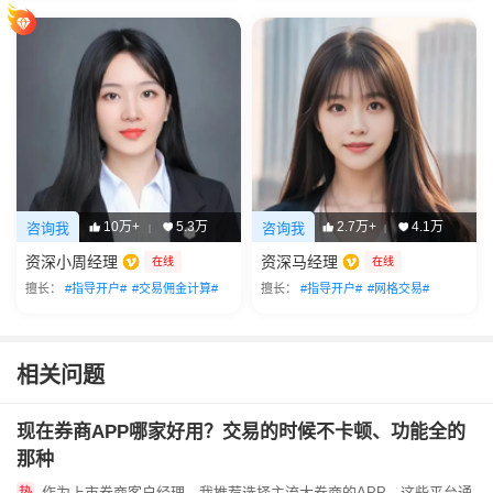
10万+
5.3万
2.7万+
4.1万
咨询我
咨询我
|
|
资深小周经理
资深马经理
在线
在线
擅长：
#指导开户#
#交易佣金计算#
擅长：
#指导开户#
#网格交易#
相关问题
现在券商APP哪家好用？交易的时候不卡顿、功能全的
那种
作为上市券商客户经理，我推荐选择主流大券商的APP，这些平台通