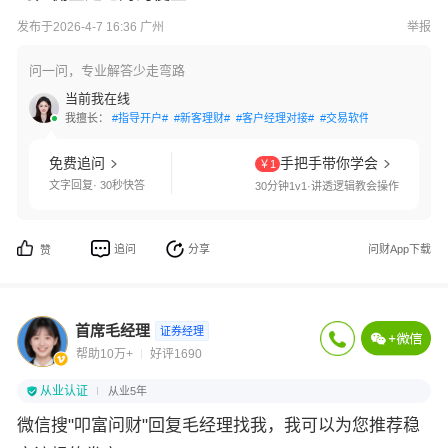
发布于2026-4-7 16:36 广州
举报
问一问，专业解答少走弯路
当前我在线
我擅长：
#指导开户#
#新客理财#
#客户经理对接#
#交易软件指导#
#优享开
免费追问
手把手带你学会
￥1
文字回复· 30秒快答
30分钟1v1·讲透逻辑教会操作
追问
分享
问财App下载
赞
首席毛经理
证券经理
帮助10万+
好评1690
从业认证
从业5年
微信搜"叩富问财"回复毛经理找我，我可以为您推荐稳