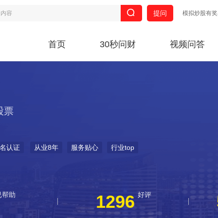
提问
模拟炒股有奖
首页
30秒问财
视频问答
股票
名认证
从业8年
服务贴心
行业top
已帮助
好评
1296