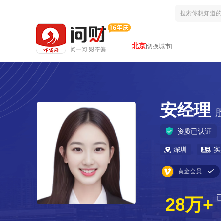
北京
[切换城市]
安经理
资质已认证
深圳
实
黄金会员
28万+