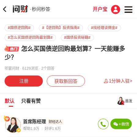
秒问秒答
·
开户宝
#国债逆回购#
#【逆回购】投资指南#
#找经理谈佣金#
#怎么买国债逆回购最划算#
#国债投资秘籍#
怎么买国债逆回购最划算？一天能赚多
少？
叩富问财 · 6129浏览 · 2个回答
注册
1分钟入驻>
获取新回答
默认
只看有赞
首发
首席陈经理
财经达人
帮助1.9万
好评1.6万