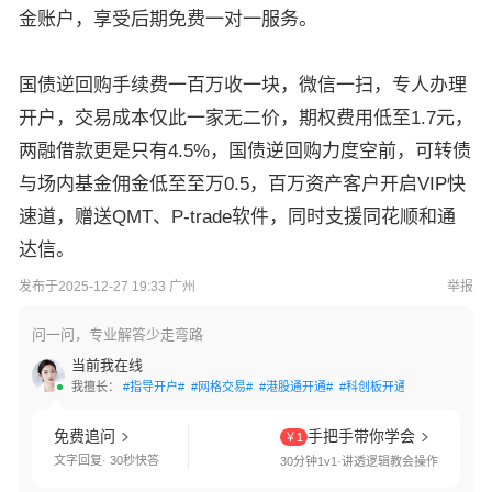
金账户，享受后期免费一对一服务。
国债逆回购手续费一百万收一块，微信一扫，专人办理
开户，交易成本仅此一家无二价，期权费用低至1.7元，
两融借款更是只有4.5%，国债逆回购力度空前，可转债
与场内基金佣金低至至万0.5，百万资产客户开启VIP快
速道，赠送QMT、P-trade软件，同时支援同花顺和通
达信。
发布于2025-12-27 19:33 广州
举报
问一问，专业解答少走弯路
当前我在线
我擅长：
#指导开户#
#网格交易#
#港股通开通#
#科创板开通#
#创业板开通
免费追问
手把手带你学会
￥1
文字回复· 30秒快答
30分钟1v1·讲透逻辑教会操作