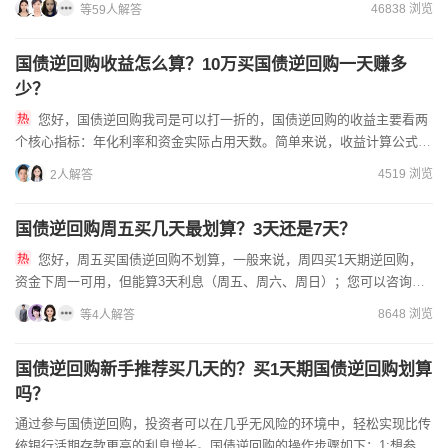
46838 浏览
等59人解答
国债逆回购收益怎么算？10万买国债逆回购一天赚多
少？
您好，国债逆回购我司是可以打一折的，国债逆回购的收益主要看两
个核心指标：年化利率和资金实际占用天数。简单来说，收益计算公式
是：收益=本金×年化利率÷365×实际占款天数。我司佣金低、通...
4519 浏览
2人解答
国债逆回购周五买几天最划算？3天还是7天？
您好，周五买国债逆回购不划算，一般来说，周四买1天期逆回购，
资金下周一可用，但能算3天利息（周五、周六、周日）；您可以咨询客
户经理能否调佣，如需开户可以点击联系我，！开户！资金量大！我...
8648 浏览
等4人解答
国债逆回购新手推荐买几天的？买1天期国债逆回购划算
吗？
通过参与国债逆回购，投资者可以在几乎无风险的环境中，轻松实现比传
统银行活期存款更高的利息增长。国债逆回购的操作步骤如下：1:想参与