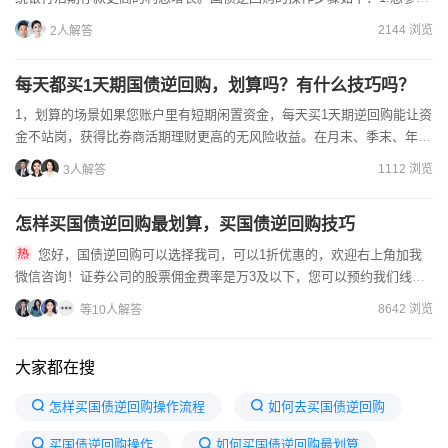
国债逆回购，首要步骤是开设证券账户，并确保激活逆回购交...
2144 浏览
2人解答
每天都买1天期国债逆回购，划算吗？有什么技巧吗？
1，划算的场景如果您账户里有短期闲置资金，每天买1天期逆回购能让资
金不站岗，获得比券商活期理财更高的无风险收益。在月末、季末、年末
或者银行考核节点，市场资金紧张，1天期逆回购的收益率会...
1112 浏览
3人解答
怎样买国债逆回购最划算，买国债逆回购技巧
您好，国债逆回购可以选择我司，可以1折优惠的，欢迎右上角加我
微信咨询！证券公司的股票佣金费率是万3及以下，您可以预约我们线上
客户经理协商更低的费率，作为证券公司的资深客户经理，这里有必...
8642 浏览
等10人解答
大家都在搜
怎样买国债逆回购操作流程
如何去买国债逆回购
买国债逆回购操作
如何买国债逆回购最划算