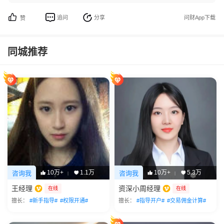
追问
分享
问财App下载
赞
同城推荐
10万+
1.1万
10万+
5.3万
咨询我
咨询我
|
|
王经理
资深小周经理
在线
在线
擅长：
#新手指导#
#权限开通#
擅长：
#指导开户#
#交易佣金计算#