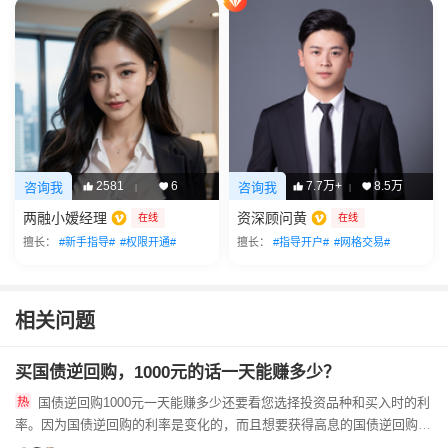
2581
6
7.7万+
8.5万
咨询我
咨询我
|
|
两融小嫒经理
资深顾问黄
在线
在线
擅长：
#新手指导#
#权限开通#
擅长：
#指导开户#
#网格交易#
相关问题
买国债逆回购，1000元的话一天能赚多少？
国债逆回购1000元一天能赚多少还要看您选择投资品种和买入时的利
率。因为国债逆回购的利率是变化的，而且想要获得高息的国债逆回购还
是有一定的小技巧的。1、选择交易日上午的9:3...