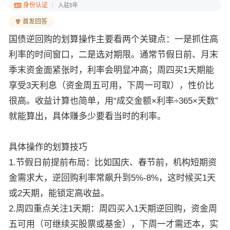
身份认证
入驻5年
首发回答
国债逆回购的划算操作主要看两个关键点：一是抓住高
利率的时间窗口，二是选对期限。通常节假日前、月末
季末资金面紧张时，利率会明显冲高；周四买1天期能
享受3天利息（资金周五可用，下周一可取），性价比
很高。收益计算也简单，用“成交金额×利率÷365×天数”
就能算出，具体赚多少要看当时的利率。
具体操作的划算技巧
1.节假日前提前布局：比如国庆、春节前，机构短期资
金需求大，逆回购利率常飙升到5%-8%，这时候买1天
或2天期，能锁定高收益。
2.周四重点关注1天期：周四买入1天期逆回购，资金周
五可用（可继续买股票或基金），下周一才需还本，实