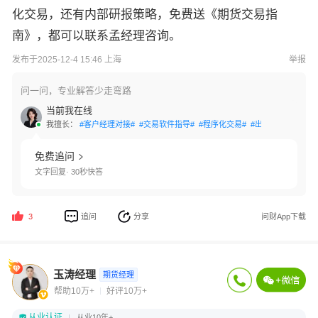
化交易，还有内部研报策略，免费送《期货交易指
南》，都可以联系孟经理咨询。
发布于2025-12-4 15:46 上海
举报
问一问，专业解答少走弯路
当前我在线
我擅长：
#客户经理对接#
#交易软件指导#
#程序化交易#
#出入金指导#
#量
免费追问
文字回复· 30秒快答
追问
分享
问财App下载
3
玉涛经理
期货经理
帮助10万+
好评10万+
从业认证
从业10年+