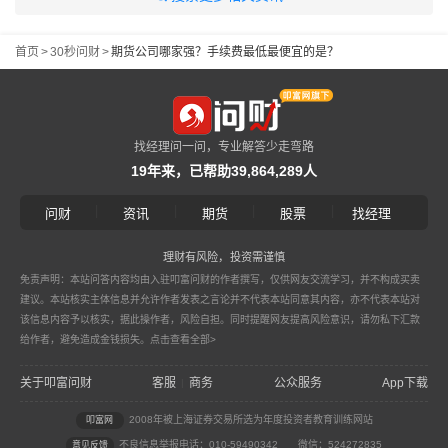
首页
>
30秒问财
>
期货公司哪家强？手续费最低最便宜的是？
找经理问一问，专业解答少走弯路
19年来，已帮助39,864,289人
|
|
|
|
问财
资讯
期货
股票
找经理
理财有风险，投资需谨慎
免责声明：本站问答内容均由入驻叩富问财的作者撰写，仅供网友交流学习，并不构成买卖
建议。本站核实主体信息并允许作者发表之言论并不代表本站同意其内容，亦不代表本站对
该信息内容予以核实，据此操作者，风险自担。同时提醒网友提高风险意识，请勿私下汇款
给作者，避免造成金钱损失。
点击查看全部>
关于叩富问财
客服
商务
公众服务
App下载
|
2008年被上海证券交易所选为年度投资者教育训练网站
叩富网
不良信息举报电话：010-59490342
微信：524272835
意见反馈