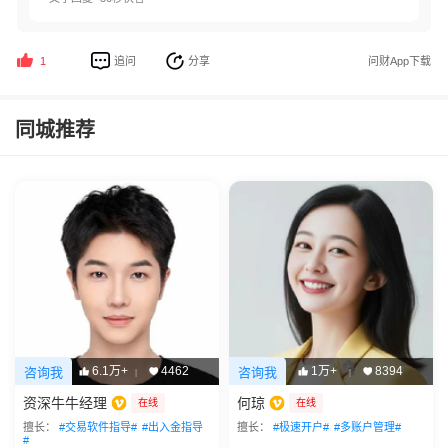
追问
分享
问财App下载
1
同城推荐
6.1万+
4462
1万+
8394
咨询我
咨询我
|
|
资深牛牛经理
何琼
在线
在线
擅长：
#交易软件指导#
#出入金指导
擅长：
#极速开户#
#多账户管理#
#