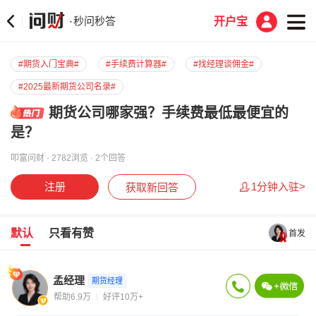
秒问秒答
·
开户宝
#期货入门宝典#
#手续费计算器#
#找经理谈佣金#
#2025最新期货公司名录#
期货公司哪家强？手续费最低最便宜的
是？
叩富问财 · 2782浏览 · 2个回答
注册
1分钟入驻>
获取新回答
默认
只看有赞
首发
孟经理
期货经理
帮助6.9万
好评10万+