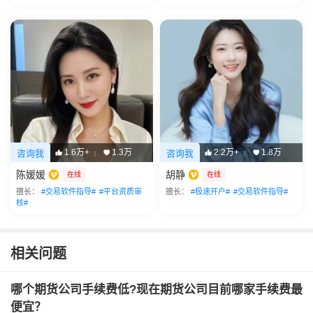
1.6万+
1.3万
2.2万+
1.8万
咨询我
咨询我
|
|
陈媛媛
胡静
在线
在线
擅长：
#交易软件指导#
#平台资质审
擅长：
#极速开户#
#交易软件指导#
核#
相关问题
哪个期货公司手续费低?现在期货公司目前哪家手续费最
便宜？