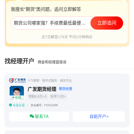
我擅长“期货”类问题，追问立即解答
期货公司哪家强？手续费最低最便宜的是？
立即追问
近7日解答179次 平均1分钟响应
找经理开户
佣金和经理直接谈
人气期商 · 陪伴式服务 · 诚信专业
广发期货经理
期货经理
帮助8.8万+人
好评7.3万+
在线
从业认证
执业编号：F03114298
联系TA
自助开户>