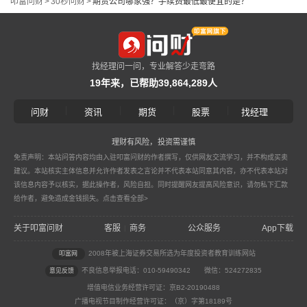
叩富问财
>
30秒问财
>
期货公司哪家强？手续费最低最便宜的是？
找经理问一问，专业解答少走弯路
19年来，已帮助39,864,289人
|
|
|
|
问财
资讯
期货
股票
找经理
理财有风险，投资需谨慎
免责声明：本站问答内容均由入驻叩富问财的作者撰写，仅供网友交流学习，并不构成买卖
建议。本站核实主体信息并允许作者发表之言论并不代表本站同意其内容，亦不代表本站对
该信息内容予以核实，据此操作者，风险自担。同时提醒网友提高风险意识，请勿私下汇款
给作者，避免造成金钱损失。
点击查看全部>
关于叩富问财
客服
商务
公众服务
App下载
|
2008年被上海证券交易所选为年度投资者教育训练网站
叩富网
不良信息举报电话：010-59490342
微信：524272835
意见反馈
增值电信业务经营许可证：京B2-20190488
广播电视节目制作经营许可证：（京）字第18189号