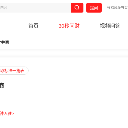
提问
模拟炒股有奖
首页
30秒问财
视频问答
个券商
收取标准一览表
商
分钟入驻>