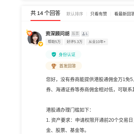
共
14
个回答
|
|
默认排序
只看有赞
看最新回
资深顾问胡
股票
帮助5万
好评5.3万
从业10年+
身份认证
首发回答
您好，没有券商能提供港股通佣金万1免5，
券、海通证券等券商佣金相对低，可联系
港股通办理门槛如下：
1. 资产要求：申请权限开通前20个交
金、股票、基金等。