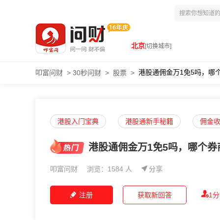
北京
[切换城市]
港股通佣金万1免5吗，哪
叩富问财
>
30秒问财
>
股票
>
港股入门宝典
港股通新手秘籍
佣金
港股通佣金万1免5吗，哪个券
叩富问财
浏览：1584 人
分享
注册
获取新回答
1