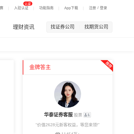
/
赛
入驻认证
功能指南
App下载
注册
登录
理财资讯
找证券公司
找期货公司
|
金牌答主
华泰证券客服
股票
“价值2628元新客权益，等您来领!”