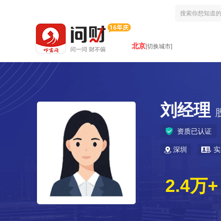
北京
[切换城市]
刘经理
资质已认证
深圳
实
2.4万+