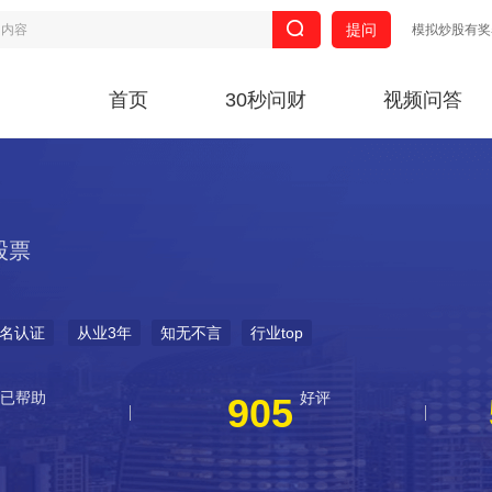
提问
模拟炒股有奖
首页
30秒问财
视频问答
股票
名认证
从业3年
知无不言
行业top
已帮助
好评
905