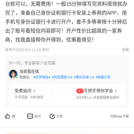
台就可以，无需费用！一般15分钟填写完资料很快就办
完了，准备自己身份证和银行卡安装上券商的APP，用
手机号身份证银行卡进行开户，差不多等审核十分钟后
出了账号看短信内容即可！开户性价比超高的一家券
商，找我直接帮你开得到，优惠看得见！
发布于2025-8-5 11:00 郑州
举报
问一问，专业解答少走弯路
当前我在线
我擅长：
#优享佣金#
#同花顺接入#
#通达信接入#
#网格交易#
#国债逆回购
免费追问
手把手带你学会
￥1
文字回复· 30秒快答
30分钟1v1·讲透逻辑教会操作
追问
分享
问财App下载
赞