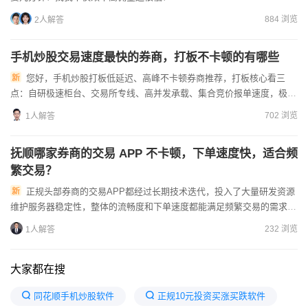
884 浏览
2人解答
手机炒股交易速度最快的券商，打板不卡顿的有哪些
您好，手机炒股打板低延迟、高峰不卡顿券商推荐，打板核心看三
点：自研极速柜台、交易所专线、高并发承载、集合竞价报单速度，极端
放量行情、涨停封单拥挤时不卡顿、撤单重挂响应快，下面分梯队整理...
702 浏览
1人解答
抚顺哪家券商的交易 APP 不卡顿，下单速度快，适合频
繁交易？
正规头部券商的交易APP都经过长期技术迭代，投入了大量研发资源
维护服务器稳定性，整体的流畅度和下单速度都能满足频繁交易的需求，
不会轻易出现卡顿情况，这类券商的APP一般都符合你的使用需...
232 浏览
1人解答
大家都在搜
同花顺手机炒股软件
正规10元投资买涨买跌软件