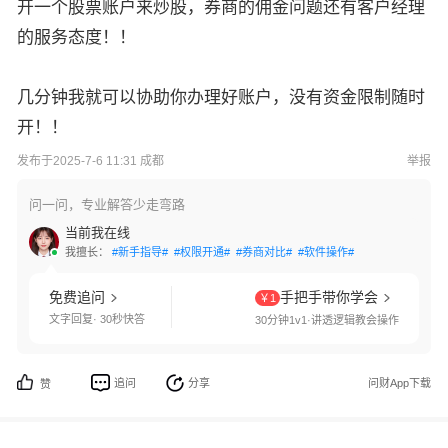
开一个股票账户来炒股，券商的佣金问题还有客户经理
的服务态度！！
几分钟我就可以协助你办理好账户，没有资金限制随时
开！！
发布于2025-7-6 11:31 成都
举报
问一问，专业解答少走弯路
当前我在线
我擅长：
#新手指导#
#权限开通#
#券商对比#
#软件操作#
免费追问
手把手带你学会
￥1
文字回复· 30秒快答
30分钟1v1·讲透逻辑教会操作
追问
分享
问财App下载
赞