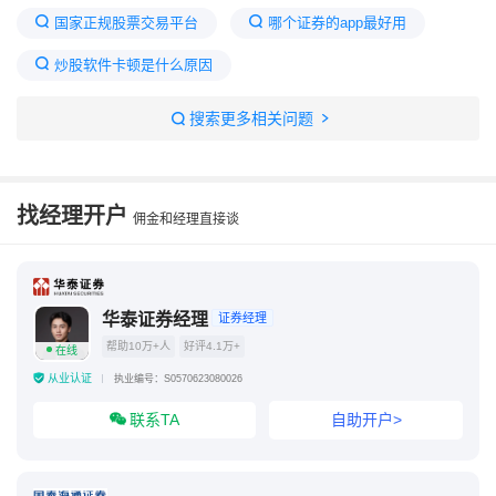
国家正规股票交易平台
哪个证券的app最好用
炒股软件卡顿是什么原因
十大证券公司哪个佣金最低
排名第一的炒股软件
搜索更多相关问题
手机上买股票用什么软件
手机怎么开户买股票详细步骤
炒股用什么软件
找经理开户
佣金和经理直接谈
华泰证券经理
证券经理
帮助10万+人
好评4.1万+
在线
从业认证
执业编号：S0570623080026
联系TA
自助开户>