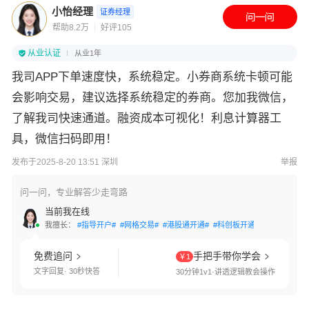
小怡经理
证券经理
帮助8.2万
好评105
从业认证
从业1年
我司APP下单速度快，系统稳定。小券商系统卡顿可能
会影响交易，建议选择系统稳定的券商。您加我微信，
了解我司快速通道。融资成本可视化！利息计算器工
具，微信扫码即用！
发布于2025-8-20 13:51 深圳
举报
问一问，专业解答少走弯路
当前我在线
我擅长：
#指导开户#
#网格交易#
#港股通开通#
#科创板开通#
#创业板开通
免费追问
手把手带你学会
￥1
文字回复· 30秒快答
30分钟1v1·讲透逻辑教会操作