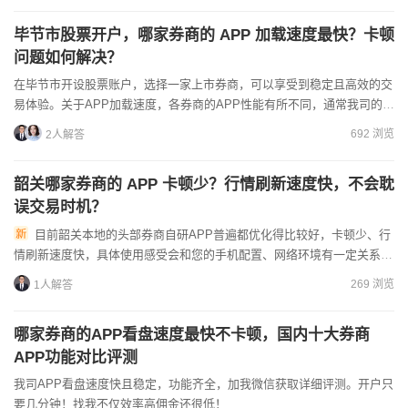
毕节市股票开户，哪家券商的 APP 加载速度最快？卡顿
问题如何解决？
在毕节市开设股票账户，选择一家上市券商，可以享受到稳定且高效的交
易体验。关于APP加载速度，各券商的APP性能有所不同，通常我司的
APP在加载速度上表现优秀，但我们不能单纯以速度论英雄...
692 浏览
2人解答
韶关哪家券商的 APP 卡顿少？行情刷新速度快，不会耽
误交易时机？
目前韶关本地的头部券商自研APP普遍都优化得比较好，卡顿少、行
情刷新速度快，具体使用感受会和您的手机配置、网络环境有一定关系，
实际体验以您的实测为准。1.您可以先列出来几家意向券商，在...
269 浏览
1人解答
哪家券商的APP看盘速度最快不卡顿，国内十大券商
APP功能对比评测
我司APP看盘速度快且稳定，功能齐全，加我微信获取详细评测。开户只
要几分钟！找我不仅效率高佣金还很低！