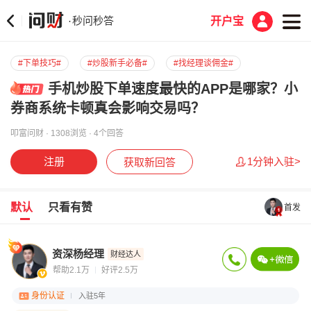
秒问秒答
·
开户宝
#下单技巧#
#炒股新手必备#
#找经理谈佣金#
手机炒股下单速度最快的APP是哪家？小
券商系统卡顿真会影响交易吗？
叩富问财 · 1308浏览 · 4个回答
注册
1分钟入驻>
获取新回答
默认
只看有赞
首发
资深杨经理
财经达人
帮助2.1万
好评2.5万
身份认证
入驻5年