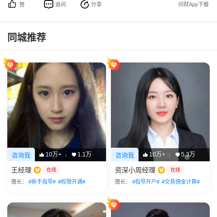
追问
分享
问财App下载
赞
同城推荐
10万+
1.1万
10万+
5.3万
咨询我
咨询我
|
|
王经理
资深小周经理
在线
在线
擅长：
#新手指导#
#权限开通#
擅长：
#指导开户#
#交易佣金计算#