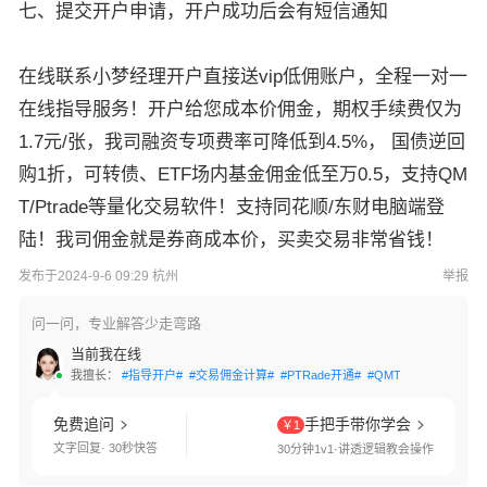
七、提交开户申请，开户成功后会有短信通知
在线联系小梦经理开户直接送vip低佣账户，全程一对一
在线指导服务！开户给您成本价佣金，期权手续费仅为
1.7元/张，我司融资专项费率可降低到4.5%， 国债逆回
购1折，可转债、ETF场内基金佣金低至万0.5，支持QM
T/Ptrade等量化交易软件！支持同花顺/东财电脑端登
陆！我司佣金就是券商成本价，买卖交易非常省钱！
发布于2024-9-6 09:29 杭州
举报
问一问，专业解答少走弯路
当前我在线
我擅长：
#指导开户#
#交易佣金计算#
#PTRade开通#
#QMT开通#
#两融利
免费追问
手把手带你学会
￥1
文字回复· 30秒快答
30分钟1v1·讲透逻辑教会操作