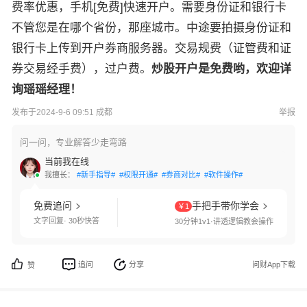
费率优惠，手机[免费]快速开户。需要身份证和银行卡
不管您是在哪个省份，那座城市。中途要拍摄身份证和
银行卡上传到开户券商服务器。交易规费（证管费和证
券交易经手费），过户费。
炒股开户是免费哟，欢迎详
询瑶瑶经理！
发布于2024-9-6 09:51 成都
举报
问一问，专业解答少走弯路
当前我在线
我擅长：
#新手指导#
#权限开通#
#券商对比#
#软件操作#
免费追问
手把手带你学会
￥1
文字回复· 30秒快答
30分钟1v1·讲透逻辑教会操作
追问
分享
问财App下载
赞