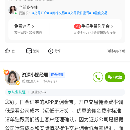
当前我在线
我擅长：
#指导开户#
#网格交易#
#交易软件指导#
#量化交易#
#两融利率#
免费追问
手把手带你学会
￥1
文字回复· 30秒快答
30分钟1v1·讲透逻辑教会操作
追问
分享
问财App下载
赞
资深小妮经理
证券经理
帮助10万+
好评8.8万
从业认证
从业10年+
您好，国金证券的APP是佣金宝，开户交易佣金费率调
低是看公司成本（远低于万3），优惠的佣金费率标准
请单独跟我们线上客户经理确认，因为证券公司是根据
公司运营成本和实际情况提供交易佣金低费率标准，而