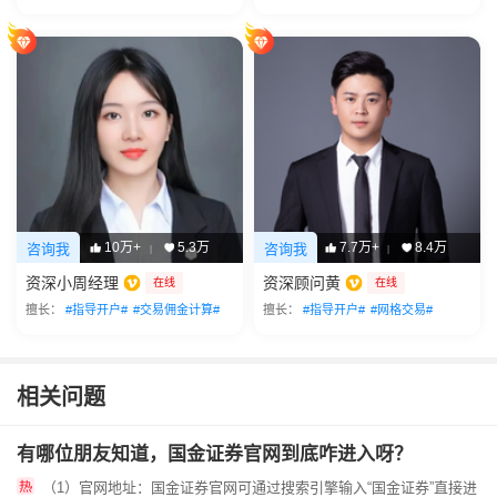
10万+
5.3万
7.7万+
8.4万
咨询我
咨询我
|
|
资深小周经理
资深顾问黄
在线
在线
擅长：
#指导开户#
#交易佣金计算#
擅长：
#指导开户#
#网格交易#
相关问题
有哪位朋友知道，国金证券官网到底咋进入呀？
（1）官网地址：国金证券官网可通过搜索引擎输入“国金证券”直接进