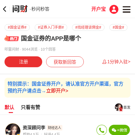
秒问秒答
·
开户宝
#国金证券#
#证券入门手册#
#找经理谈佣金#
#国金#
国金证券的APP是哪个
叩富问财 · 9044浏览 · 10个回答
注册
1分钟入驻>
获取新回答
特别提示：国金证券开户，请认准官方开户渠道，官方
预约开户请点击→
立即开户>
默认
只看有赞
首发
资深顾问李
财经达人
帮助4.5万
好评4.4万