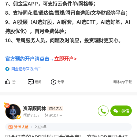
7、佣金宝APP，可支持云条件单/网格等；
8、支持同花顺/通达信/雪球/腾讯自选股/文华财经等平台；
9、AI投顾（AI选好股，AI解套，AI选ETF，AI选好基，AI
持股优化），首月免费体验；
10、专属服务人员，问题及时响应，投资理财更安心。
官方预约开户请点击→
立即开户>
国金证券官方推广
追问
分享
问财App下载
赞
资深顾问林
财经达人
帮助7.1万
好评10万+
身份认证
入驻5年