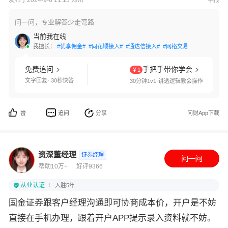
发布于2024-9-6 11:13 郑州
举报
问一问，专业解答少走弯路
当前我在线
我擅长：
#优享佣金#
#同花顺接入#
#通达信接入#
#网格交易#
#国债逆回购
免费追问
手把手带你学会
￥1
文字回复· 30秒快答
30分钟1v1·讲透逻辑教会操作
追问
分享
问财App下载
赞
资深董经理
证券经理
帮助10万+
好评9366
从业认证
入驻5年
国金证券跟客户经理沟通即可协商成本价，开户是不妨
直接在手机办理，跟着开户APP提示录入资料就不妨。