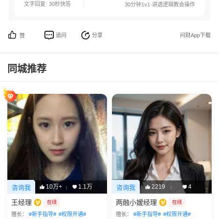
文字回复· 30秒快答
30分钟1v1·讲透逻辑教会操作
追问
分享
问财App下载
赞
同城推荐
10万+
1.1万
2219
4
咨询我
咨询我
|
|
王经理
两融小嫒经理
在线
在线
擅长：
#新手指导#
#权限开通#
擅长：
#新手指导#
#权限开通#