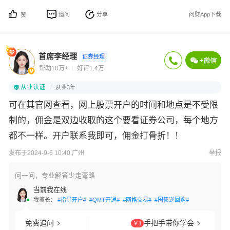
追问
分享
问财App下载
赞
首席李经理
证券经理
帮助10万+
好评1.4万
从业认证
从业3年
可在其官网查看，网上股票开户的时间和地点是不受限
制的，佣金是双边收取的这个要看证券公司，每个地方
都不一样。开户联系我即可，佣金打骨折！！
发布于2024-9-6 10:40 广州
举报
问一问，专业解答少走弯路
当前我在线
我擅长：
#指导开户#
#QMT开通#
#网格交易#
#国债逆回购#
#条件单设置#
免费追问
手把手带你学会
￥1