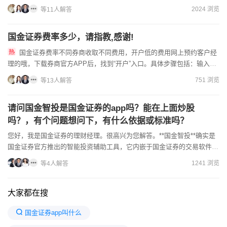
经理降低您的佣金费率，开户操作很简单，年满十八周岁即可在线办...
2024 浏览
等11人解答
国金证券费率多少，请指教,感谢!
国金证券费率不同券商收取不同费用，开户低的费用网上预约客户经
理的哦，下载券商官方APP后，找到“开户”入口。具体步骤包括：输入手
机号获取验证码登录；上传身份证正反面照片，系统会自动识别...
751 浏览
等13人解答
请问国金智投是国金证券的app吗？能在上面炒股
吗？，有个问题想问下，有什么依据或标准吗？
您好，我是国金证券的理财经理。很高兴为您解答。**国金智投**确实是
国金证券官方推出的智能投资辅助工具，它内嵌于国金证券的交易软件
（如佣金宝APP）中，作为一项核心功能模块，为投资者提...
1241 浏览
等4人解答
大家都在搜
国金证券app叫什么