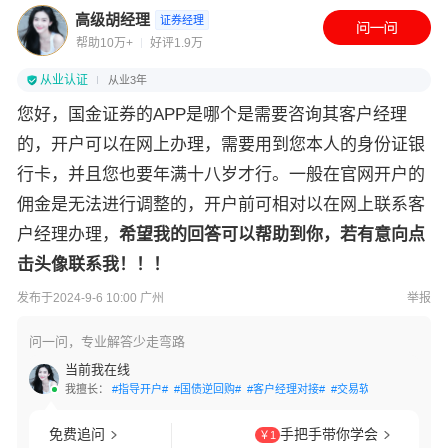
高级胡经理
证券经理
帮助10万+
好评1.9万
从业认证
从业3年
您好，国金证券的APP是哪个是需要咨询其客户经理
的，开户可以在网上办理，需要用到您本人的身份证银
行卡，并且您也要年满十八岁才行。一般在官网开户的
佣金是无法进行调整的，开户前可相对以在网上联系客
户经理办理，
希望我的回答可以帮助到你，若有意向点
击头像联系我！！！
发布于2024-9-6 10:00 广州
举报
问一问，专业解答少走弯路
当前我在线
我擅长：
#指导开户#
#国债逆回购#
#客户经理对接#
#交易软件指导#
#量化
免费追问
手把手带你学会
￥1