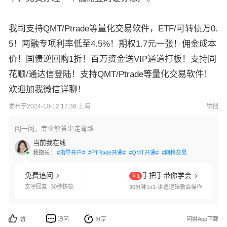
我司支持QMT/Ptrade等量化交易软件，ETF/可转债万0.
5！两融专项利率低至4.5%！期权1.7元一张！佣金成本
价！国债逆回购1折！百万资金送VIP通道打板！支持同
花顺/通达信登陆！支持QMT/Ptrade等量化交易软件！
欢迎加我微信详聊！
发布于2024-10-12 17:36 上海
举报
问一问，专业解答少走弯路
当前我在线
我擅长：
#指导开户#
#PTRade开通#
#QMT开通#
#网格交易#
#港股通开通#
免费追问
手把手带你学会
￥1
文字回复· 30秒快答
30分钟1v1·讲透逻辑教会操作
追问
分享
问财App下载
赞