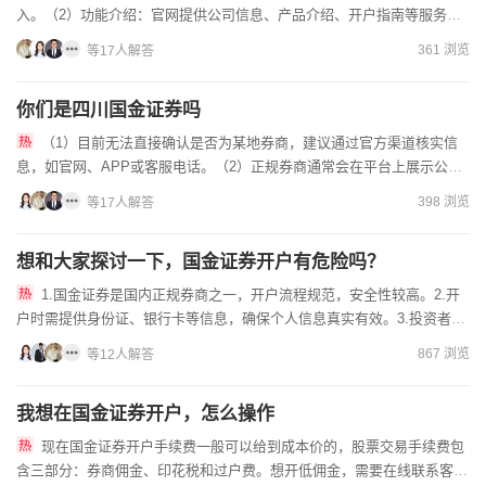
入。（2）功能介绍：官网提供公司信息、产品介绍、开户指南等服务。
（3）安全提示：建议通过官方渠道进入，避免钓鱼网站。（4...
361 浏览
等17人解答
你们是四川国金证券吗
（1）目前无法直接确认是否为某地券商，建议通过官方渠道核实信
息，如官网、APP或客服电话。（2）正规券商通常会在平台上展示公司
名称、营业部地址、执业资格编号等信息，便于识别。（3）若发...
398 浏览
等17人解答
想和大家探讨一下，国金证券开户有危险吗？
1.国金证券是国内正规券商之一，开户流程规范，安全性较高。2.开
户时需提供身份证、银行卡等信息，确保个人信息真实有效。3.投资者应
选择正规渠道开户，避免被不法分子利用。担心开户风险？扫...
867 浏览
等12人解答
我想在国金证券开户，怎么操作
现在国金证券开户手续费一般可以给到成本价的，股票交易手续费包
含三部分：券商佣金、印花税和过户费。想开低佣金，需要在线联系客户